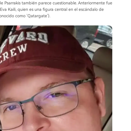
 de Psarrakis también parece cuestionable. Anteriormente fue
va Kaili, quien es una figura central en el escándalo de
onocido como 'Qatargate').