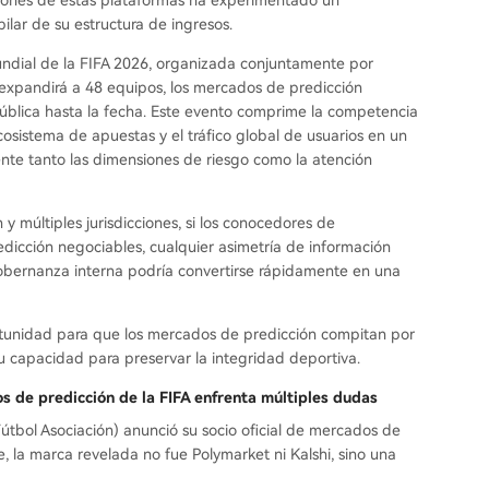
cciones de estas plataformas ha experimentado un
pilar de su estructura de ingresos.
ndial de la FIFA 2026, organizada conjuntamente por
expandirá a 48 equipos, los mercados de predicción
ública hasta la fecha. Este evento comprime la competencia
ecosistema de apuestas y el tráfico global de usuarios en un
nte tanto las dimensiones de riesgo como la atención
y múltiples jurisdicciones, si los conocedores de
dicción negociables, cualquier asimetría de información
la gobernanza interna podría convertirse rápidamente en una
rtunidad para que los mercados de predicción compitan por
u capacidad para preservar la integridad deportiva.
s de predicción de la FIFA enfrenta múltiples dudas
Fútbol Asociación) anunció su socio oficial de mercados de
 la marca revelada no fue Polymarket ni Kalshi, sino una