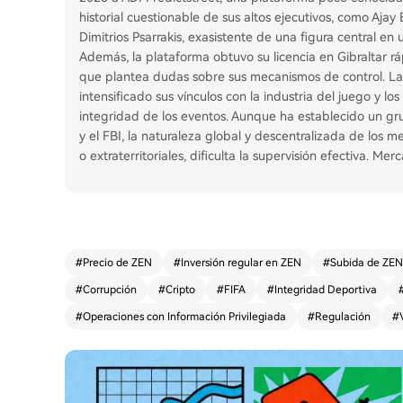
historial cuestionable de sus altos ejecutivos, como Ajay
Dimitrios Psarrakis, exasistente de una figura central e
Además, la plataforma obtuvo su licencia en Gibraltar r
que plantea dudas sobre sus mecanismos de control. La F
intensificado sus vínculos con la industria del juego y 
integridad de los eventos. Aunque ha establecido un gru
y el FBI, la naturaleza global y descentralizada de los
o extraterritoriales, dificulta la supervisión efectiva. Me
#
Precio de ZEN
#
Inversión regular en ZEN
#
Subida de ZEN
#
Corrupción
#
Cripto
#
FIFA
#
Integridad Deportiva
#
Operaciones con Información Privilegiada
#
Regulación
#