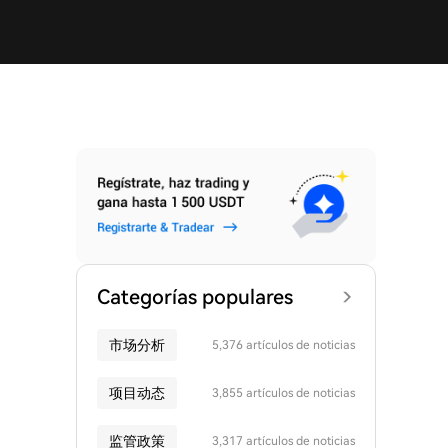
Categorías populares
市场分析
5,376 artículos de noticias
项目动态
3,855 artículos de noticias
监管政策
3,317 artículos de noticias