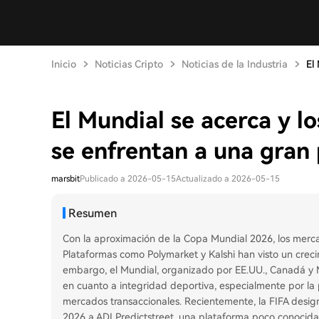
Inicio
Noticias Cripto
Noticias de la Industria
El
El Mundial se acerca y l
se enfrentan a una gran
marsbit
Publicado a 2026-05-15
Actualizado a 2026-05-15
Resumen
Con la aproximación de la Copa Mundial 2026, los merc
Plataformas como Polymarket y Kalshi han visto un crecim
embargo, el Mundial, organizado por EE.UU., Canadá y 
en cuanto a integridad deportiva, especialmente por la 
mercados transaccionales. Recientemente, la FIFA desig
2026 a ADI Predictstreet, una plataforma poco conocida