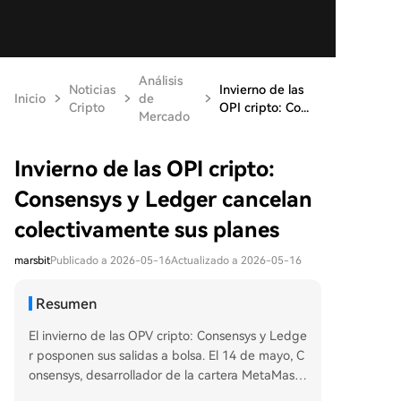
Análisis
Noticias
Invierno de las
Inicio
de
Cripto
OPI cripto: Co...
Mercado
Invierno de las OPI cripto:
Consensys y Ledger cancelan
colectivamente sus planes
marsbit
Publicado a 2026-05-16
Actualizado a 2026-05-16
Resumen
El invierno de las OPV cripto: Consensys y Ledge
r posponen sus salidas a bolsa. El 14 de mayo, C
onsensys, desarrollador de la cartera MetaMask,
pospuso su OPV hasta, como muy pronto, el oto