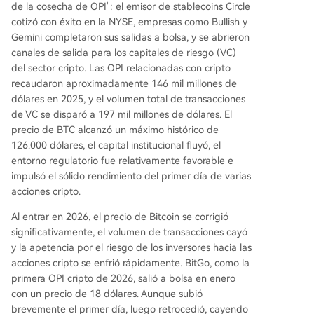
erior al de las empresas cripto, cuya volatilidad
de la cosecha de OPI": el emisor de stablecoins Circle
de ingresos está más vinculada al ciclo de Bitcoi
cotizó con éxito en la NYSE, empresas como Bullish y
n. Los aplazamientos reflejan un giro estratégico
Gemini completaron sus salidas a bolsa, y se abrieron
hacia un enfoque más pragmático: algunas emp
canales de salida para los capitales de riesgo (VC)
resas podrían optar por financiación privada o
del sector cripto. Las OPI relacionadas con cripto
mejorar primero sus flujos de caja y servicios ant
recaudaron aproximadamente 146 mil millones de
es de intentar salir a bolsa cuando mejoren las c
dólares en 2025, y el volumen total de transacciones
ondiciones del merc
...
de VC se disparó a 197 mil millones de dólares. El
precio de BTC alcanzó un máximo histórico de
126.000 dólares, el capital institucional fluyó, el
entorno regulatorio fue relativamente favorable e
impulsó el sólido rendimiento del primer día de varias
acciones cripto.
Al entrar en 2026, el precio de Bitcoin se corrigió
significativamente, el volumen de transacciones cayó
y la apetencia por el riesgo de los inversores hacia las
acciones cripto se enfrió rápidamente. BitGo, como la
primera OPI cripto de 2026, salió a bolsa en enero
con un precio de 18 dólares. Aunque subió
brevemente el primer día, luego retrocedió, cayendo