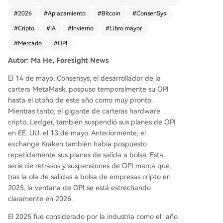
ño de este año. Casi al mismo tiempo, el gigante
#
2026
#
Aplazamiento
#
Bitcoin
#
ConsenSys
de carteras hardware Ledger suspendió el 13 d
#
Cripto
#
IA
#
Invierno
#
Libro mayor
e mayo sus planes de OPV en EE.UU. Estos apla
zamientos siguen a los continuos retrasos en los
#
Mercado
#
OPI
planes de salida a bolsa de Kraken, lo que marc
Autor: Ma He, Foresight News
a un claro estrechamiento de la ventana para O
PV cripto en 2026, tras el auge de 2025. 2025 fu
El 14 de mayo, Consensys, el desarrollador de la
e un año récord para las salidas a bolsa del sect
cartera MetaMask, pospuso temporalmente su OPI
or, con empresas como Circle, Bullish y Gemini ca
hasta el otoño de este año como muy pronto.
ptando unos 146 mil millones de dólares. Sin em
Mientras tanto, el gigante de carteras hardware
bargo, en 2026, la corrección del precio de Bitco
cripto, Ledger, también suspendió sus planes de OPI
in y la caída del volumen han enfriado rápidame
en EE. UU. el 13 de mayo. Anteriormente, el
nte el apetito de riesgo por las acciones cripto.
exchange Kraken también había pospuesto
El pobre desempeño tras la OPV de empresas c
repetidamente sus planes de salida a bolsa. Esta
omo Circle, Bullish y BitGo ha aumentado la caut
serie de retrasos y suspensiones de OPI marca que,
ela de los inversores. Este freno contrasta fuerte
tras la ola de salidas a bolsa de empresas cripto en
mente con el auge simultáneo en el sector de la
2025, la ventana de OPI se está estrechando
IA, donde empresas como SpaceX, OpenAI y An
claramente en 2026.
thropic, con narrativas de "revolución de la prod
uctividad", atraen un apetito de riesgo muy sup
El 2025 fue considerado por la industria como el "año