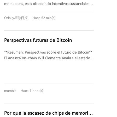
memecoins, está ofreciendo incentivos sustanciales
"smart money" que atraen a seguidores. Pump.fun,
FOMO
(bonificación inicial de $20,000 + salario mensual de
reconociendo esta tendencia, ha actualizado
$30,000) para atraer a usuarios influyentes de su
recientemente su aplicación para replicar estas
Odaily星球日报
Hace 52 min(s)
competidor FOMO. El acuerdo requiere que los
funcionalidades sociales. El análisis sugiere que el
usuarios migren sus fondos y actividad, utilicen una
mercado de memes está entrando en una fase de
nueva billetera exclusiva para Pump.fun y cierren sus
"moda influencer", donde la competencia ya no se
cuentas en FOMO. Este movimiento agresivo subraya
Perspectivas futuras de Bitcoin
basa solo en herramientas técnicas, sino en la captura
un cambio significativo en el mercado de memes: la
de la atención a través de traders/KOLs con gran
competencia ya no se centra solo en las
poder de convocatoria. Este cambio, aunque impulsa
**Resumen: Perspectivas sobre el futuro de Bitcoin**
herramientas, sino en el control de la "atención".
el crecimiento a corto plazo, plantea riesgos para la
El analista on-chain Will Clemente analiza el estado
FOMO, una plataforma relativamente nueva
esencia cultural y orgánica original de los memes, al
actual de Bitcoin y sus perspectivas tras un año difícil,
enfocada en lo "social-first" con tablas de
centralizar la influencia en unas pocas figuras y hacer
señalando que a pesar de la caída de precios, la red
clasificación y alertas de operaciones de traders
que las plataformas compitan ferozmente por ellas,
mantiene una buena salud descentralizada. Aunque
destacados, ha experimentado un crecimiento
similar a las guerras por streamers en la industria del
la minería se ha reducido por la migración hacia
explosivo. Su éxito demuestra el surgimiento de un
streaming.
IA/HPC, la red sigue siendo robusta gracias a su
modelo de "influencers comerciales", donde los
marsbit
Hace 1 hora(s)
mecanismo de ajuste de dificultad. Los indicadores
traders con grandes ganancias atraen a seguidores,
clave (como el MVRV y la media móvil de 200
convirtiéndose en el nuevo núcleo de consenso.
semanas) sugieren que Bitcoin se encuentra en una
Pump.fun ha respondido replicando estas funciones
zona de valor históricamente baja. Los poseedores a
Por qué la escasez de chips de memoria
sociales e intentando fichar a estos traders clave.
largo plazo han reanudado la acumulación, mientras