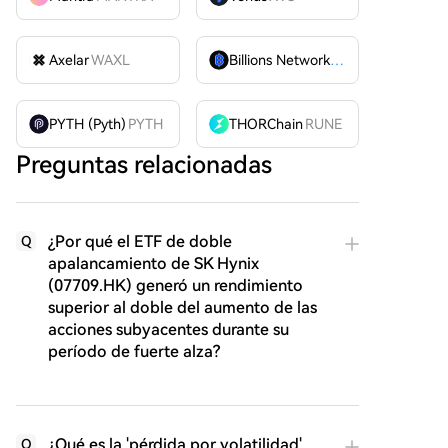
Axelar
WAXL
Billions Network
BILL
PYTH (Pyth)
PYTH
THORChain
RUNE
Preguntas relacionadas
¿Por qué el ETF de doble
Q
apalancamiento de SK Hynix
(07709.HK) generó un rendimiento
superior al doble del aumento de las
acciones subyacentes durante su
período de fuerte alza?
¿Qué es la 'pérdida por volatilidad'
Q