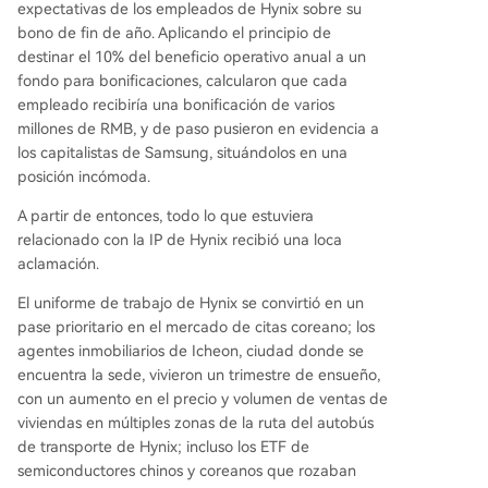
Q1 2026), impulsada por la escasez de chips par
expectativas de los empleados de Hynix sobre su
a IA, la tentación de expandir capacidad ante lo
bono de fin de año. Aplicando el principio de
s enormes beneficios y la posible mejora de la pr
destinar el 10% del beneficio operativo anual a un
oducción de competidores como Samsung podrí
fondo para bonificaciones, calcularon que cada
an desafiar la narrativa actual de escasez. El fre
empleado recibiría una bonificación de varios
nesí en torno a este ETF simboliza la aceleración
millones de RMB, y de paso pusieron en evidencia a
sin precedentes de la revolución de la IA, donde
los capitalistas de Samsung, situándolos en una
el 'largo plaz
...
posición incómoda.
A partir de entonces, todo lo que estuviera
relacionado con la IP de Hynix recibió una loca
aclamación.
El uniforme de trabajo de Hynix se convirtió en un
pase prioritario en el mercado de citas coreano; los
agentes inmobiliarios de Icheon, ciudad donde se
encuentra la sede, vivieron un trimestre de ensueño,
con un aumento en el precio y volumen de ventas de
viviendas en múltiples zonas de la ruta del autobús
de transporte de Hynix; incluso los ETF de
semiconductores chinos y coreanos que rozaban