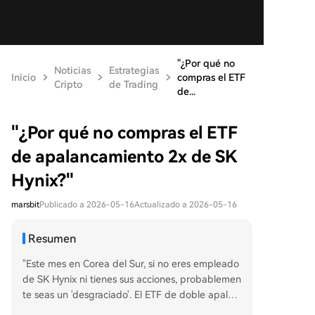
"¿Por qué no
Noticias
Estrategias
Inicio
compras el ETF
Cripto
de Trading
de...
"¿Por qué no compras el ETF
de apalancamiento 2x de SK
Hynix?"
marsbit
Publicado a 2026-05-16
Actualizado a 2026-05-16
Resumen
"Este mes en Corea del Sur, si no eres empleado
de SK Hynix ni tienes sus acciones, probablemen
te seas un 'desgraciado'. El ETF de doble apalan
camiento largo sobre SK Hynix (07709.HK), lanz