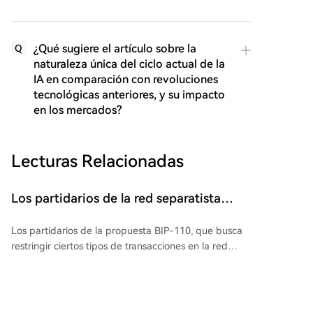
¿Qué sugiere el artículo sobre la
Q
naturaleza única del ciclo actual de la
IA en comparación con revoluciones
tecnológicas anteriores, y su impacto
en los mercados?
Lecturas Relacionadas
Los partidarios de la red separatista
Bitcoin BIP-110 han creado sus propios
Los partidarios de la propuesta BIP-110, que busca
bloques: pero surgió un problema
restringir ciertos tipos de transacciones en la red
Bitcoin, han creado una cadena de bloques
minoritaria separada. Sin embargo, esta nueva
cadena enfrenta serios problemas técnicos. Tras una
divergencia en el bloque 961.632, la cadena BIP-110,