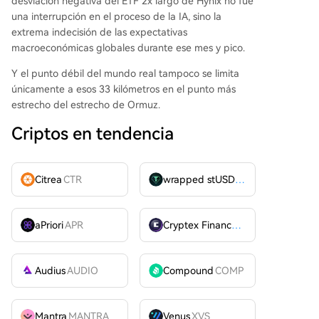
desviación negativa del ETF 2x largo de Hynix no fue
una interrupción en el proceso de la IA, sino la
extrema indecisión de las expectativas
macroeconómicas globales durante ese mes y pico.
Y el punto débil del mundo real tampoco se limita
únicamente a esos 33 kilómetros en el punto más
estrecho del estrecho de Ormuz.
Criptos en tendencia
Citrea
CTR
wrapped stUSDT
WSTUSDT
aPriori
APR
Cryptex Finance
CTX
Audius
AUDIO
Compound
COMP
Mantra
MANTRA
Venus
XVS