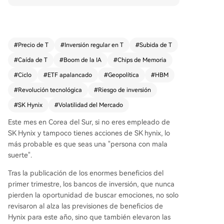
ado en octubre de 2025, se ha convertido en el
producto apalancado sobre una sola acción más
grande del mundo, con un patrimonio que se dis
paró más de 13 veces en 7 meses. Su valor neto
#
Precio de T
#
Inversión regular en T
#
Subida de T
subió un 1.011,58%, superando incluso el doble
#
Caída de T
#
Boom de la IA
#
Chips de Memoria
de la ganancia teórica de las acciones subyacen
tes (+324,49%), gracias al mercado alcista unidir
#
Ciclo
#
ETF apalancado
#
Geopolítica
#
HBM
eccional. Sin embargo, el producto revela sus rie
#
Revolución tecnológica
#
Riesgo de inversión
sgos en mercados volátiles. Entre marzo y abril
#
SK Hynix
#
Volatilidad del Mercado
de 2026, durante la alta volatilidad geopolítica e
n el estrecho de Ormuz, el mecanismo de reequi
Este mes en Corea del Sur, si no eres empleado de
librio diario del ETF generó una significativa 'ero
SK Hynix y tampoco tienes acciones de SK hynix, lo
sión por volatilidad'. En un escenario de caídas b
más probable es que seas una "persona con mala
ruscas seguidas de fuertes rebotes, el ETF sufre
suerte".
pérdidas amplificadas, llegando a caer más del
50% adicional respecto al doble de la acción. El
Tras la publicación de los enormes beneficios del
artículo analiza si SK Hynix, un actor clave en la
primer trimestre, los bancos de inversión, que nunca
memoria HBM para IA, puede escapar de su nat
pierden la oportunidad de buscar emociones, no solo
uraleza cíclica tradicional. Aunque disfruta de un
revisaron al alza las previsiones de beneficios de
a rentabilidad récord (79% de margen bruto en
Hynix para este año, sino que también elevaron las