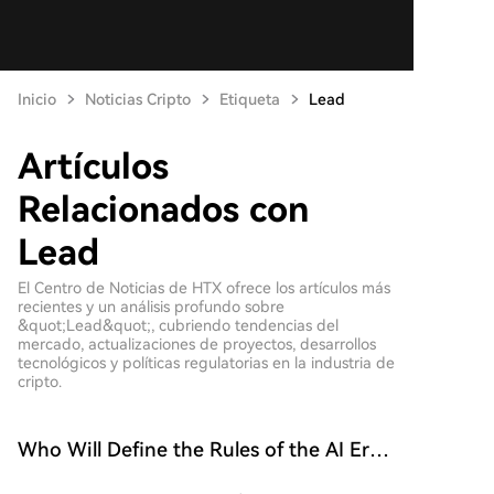
Inicio
Noticias Cripto
Etiqueta
Lead
Artículos
Relacionados con
Lead
El Centro de Noticias de HTX ofrece los artículos más
recientes y un análisis profundo sobre
&quot;Lead&quot;, cubriendo tendencias del
mercado, actualizaciones de proyectos, desarrollos
tecnológicos y políticas regulatorias en la industria de
cripto.
Who Will Define the Rules of the AI Era?
Anthropic Discusses the 2028 US-China