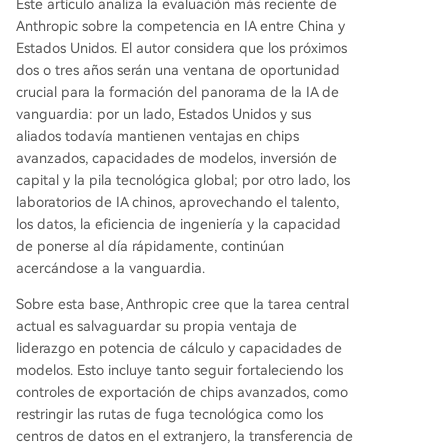
Este artículo analiza la evaluación más reciente de
4 meses en capacidades de IA, lo que le permiti
Anthropic sobre la competencia en IA entre China y
ría influir en las normas globales de gobernanza
Estados Unidos. El autor considera que los próximos
y seguridad de la IA. 2. **China alcanza una posi
dos o tres años serán una ventana de oportunidad
ción competitiva cercana a la vanguardia:** Esto
crucial para la formación del panorama de la IA de
sucede si no se toman las medidas anteriores. C
vanguardia: por un lado, Estados Unidos y sus
hina podría cerrar la brecha en inteligencia de
aliados todavía mantienen ventajas en chips
modelos y, combinado con políticas agresivas de
avanzados, capacidades de modelos, inversión de
adopción interna ("IA+") y una oferta global de i
capital y la pila tecnológica global; por otro lado, los
nfraestructura asequible, ganar influencia en los
laboratorios de IA chinos, aprovechando el talento,
mercados globales, especialmente en el Sur Glo
los datos, la eficiencia de ingeniería y la capacidad
bal. Anthrop
...
de ponerse al día rápidamente, continúan
acercándose a la vanguardia.
Sobre esta base, Anthropic cree que la tarea central
actual es salvaguardar su propia ventaja de
liderazgo en potencia de cálculo y capacidades de
modelos. Esto incluye tanto seguir fortaleciendo los
controles de exportación de chips avanzados, como
restringir las rutas de fuga tecnológica como los
centros de datos en el extranjero, la transferencia de