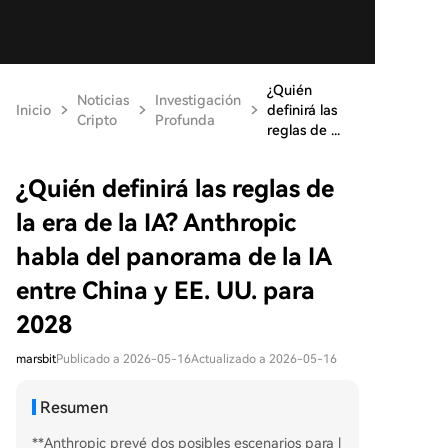
¿Quién
Noticias
Investigación
Inicio
definirá las
Cripto
Profunda
reglas de ...
¿Quién definirá las reglas de
la era de la IA? Anthropic
habla del panorama de la IA
entre China y EE. UU. para
2028
marsbit
Publicado a 2026-05-16
Actualizado a 2026-05-16
Resumen
**Anthropic prevé dos posibles escenarios para l