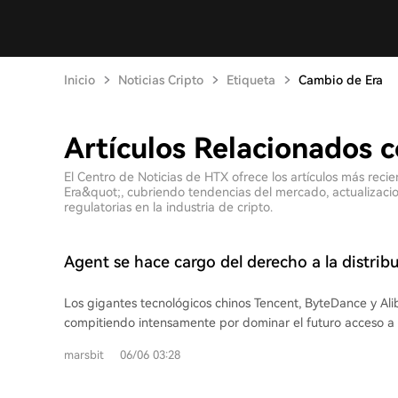
Inicio
Noticias Cripto
Etiqueta
Cambio de Era
Artículos Relacionados 
El Centro de Noticias de HTX ofrece los artículos más rec
Era&quot;, cubriendo tendencias del mercado, actualizacion
regulatorias en la industria de cripto.
Agent se hace cargo del derecho a la distribu
¿qué están disputando Tencent, ByteDance y
Los gigantes tecnológicos chinos Tencent, ByteDance y Al
compitiendo intensamente por dominar el futuro acceso a 
a través de agentes de inteligencia artificial (Agent), busc
marsbit
06/06 03:28
distribución del tráfico en la nueva era de la IA. Alibaba está transformando su
aplicación Qianwen en un "superagente" capaz de gestionar