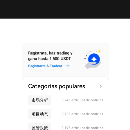
Categorías populares
市场分析
5,245 artículos de noticias
项目动态
3,735 artículos de noticias
监管政策
3,195 artículos de noticias