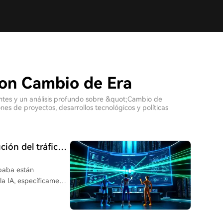
con Cambio de Era
ientes y un análisis profundo sobre &quot;Cambio de
es de proyectos, desarrollos tecnológicos y políticas
ción del tráfico,
 Alibaba?
ibaba están
la IA, específicamente
ando controlar la
 múltiples servicios