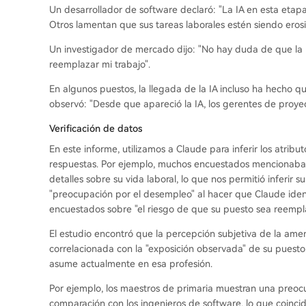
Un desarrollador de software declaró: "La IA en esta etapa
Otros lamentan que sus tareas laborales estén siendo eros
Un investigador de mercado dijo: "No hay duda de que la I
reemplazar mi trabajo".
En algunos puestos, la llegada de la IA incluso ha hecho qu
observó: "Desde que apareció la IA, los gerentes de proyec
Verificación de datos
En este informe, utilizamos a Claude para inferir los atrib
respuestas. Por ejemplo, muchos encuestados mencionaban
detalles sobre su vida laboral, lo que nos permitió inferir s
"preocupación por el desempleo" al hacer que Claude identi
encuestados sobre "el riesgo de que su puesto sea reempla
El estudio encontró que la percepción subjetiva de la ame
correlacionada con la "exposición observada" de su puesto.
asume actualmente en esa profesión.
Por ejemplo, los maestros de primaria muestran una preoc
comparación con los ingenieros de software, lo que coinci