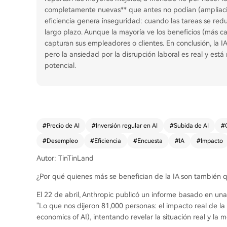
completamente nuevas** que antes no podían (ampliació
eficiencia genera inseguridad: cuando las tareas se redu
largo plazo. Aunque la mayoría ve los beneficios (más ca
capturan sus empleadores o clientes. En conclusión, la 
pero la ansiedad por la disrupción laboral es real y es
potencial.
#
Precio de AI
#
Inversión regular en AI
#
Subida de AI
#
#
Desempleo
#
Eficiencia
#
Encuesta
#
IA
#
Impacto
Autor: TinTinLand
¿Por qué quienes más se benefician de la IA son también 
El 22 de abril, Anthropic publicó un informe basado en un
"Lo que nos dijeron 81,000 personas: el impacto real de l
economics of AI), intentando revelar la situación real y la