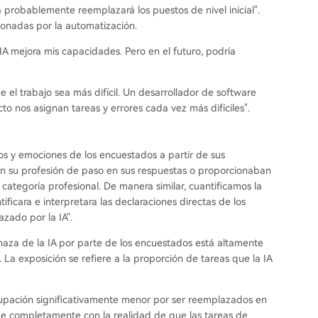
 probablemente reemplazará los puestos de nivel inicial".
ionadas por la automatización.
A mejora mis capacidades. Pero en el futuro, podría
e el trabajo sea más difícil. Un desarrollador de software
to nos asignan tareas y errores cada vez más difíciles".
utos y emociones de los encuestados a partir de sus
 su profesión de paso en sus respuestas o proporcionaban
u categoría profesional. De manera similar, cuantificamos la
ficara e interpretara las declaraciones directas de los
zado por la IA".
naza de la IA por parte de los encuestados está altamente
 La exposición se refiere a la proporción de tareas que la IA
upación significativamente menor por ser reemplazados en
de completamente con la realidad de que las tareas de