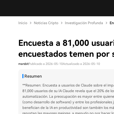
Inicio
Noticias Cripto
Investigación Profunda
En
Encuesta a 81,000 usuar
encuestados temen por 
marsbit
Publicado a 2026-05-10
Actualizado a 2026-05-10
Resumen
**Resumen: Encuesta a usuarios de Claude sobre el impa
81,000 usuarios de su IA Claude revela que el 20% de l
automatización. La preocupación es mayor entre quienes
(como desarrollo de software) y entre los profesionales 
benefician de la IA en productividad son también los más
reportan las mayores mejoras, a menudo no por hacer lo