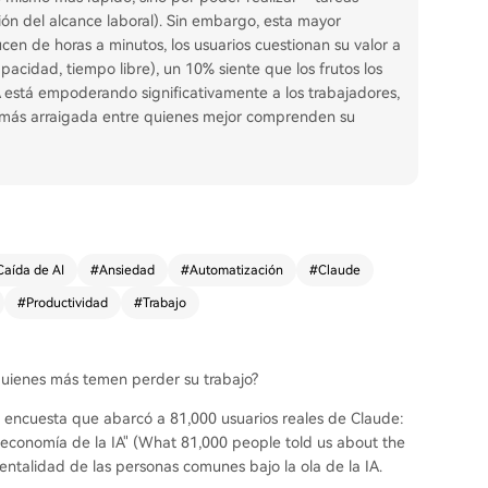
n del alcance laboral). Sin embargo, esta mayor
cen de horas a minutos, los usuarios cuestionan su valor a
pacidad, tiempo libre), un 10% siente que los frutos los
IA está empoderando significativamente a los trabajadores,
tá más arraigada entre quienes mejor comprenden su
Caída de AI
#
Ansiedad
#
Automatización
#
Claude
#
Productividad
#
Trabajo
quienes más temen perder su trabajo?
a encuesta que abarcó a 81,000 usuarios reales de Claude:
a economía de la IA" (What 81,000 people told us about the
 mentalidad de las personas comunes bajo la ola de la IA.