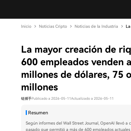
Inicio
Noticias Cripto
Noticias de la Industria
La
La mayor creación de ri
600 empleados venden a
millones de dólares, 75 
millones
链捕手
Publicado a 2026-05-11
Actualizado a 2026-05-11
Resumen
Según informes del Wall Street Journal, OpenAI llevó a
pasado que permitió a más de 600 empleados actuales 