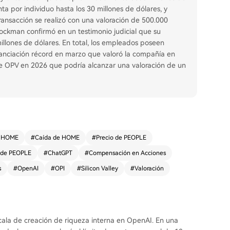
nta por individuo hasta los 30 millones de dólares, y
ansacción se realizó con una valoración de 500.000
ockman confirmó en un testimonio judicial que su
llones de dólares. En total, los empleados poseen
nanciación récord en marzo que valoró la compañía en
le OPV en 2026 que podría alcanzar una valoración de un
e HOME
#
Caída de HOME
#
Precio de PEOPLE
 de PEOPLE
#
ChatGPT
#
Compensación en Acciones
s
#
OpenAI
#
OPI
#
Silicon Valley
#
Valoración
scala de creación de riqueza interna en OpenAI. En una