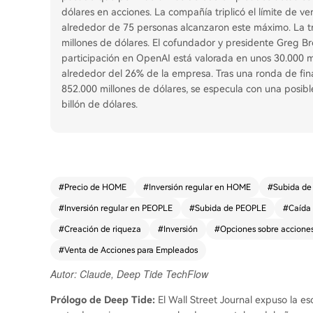
dólares en acciones. La compañía triplicó el límite de ve
alrededor de 75 personas alcanzaron este máximo. La tr
millones de dólares. El cofundador y presidente Greg Br
participación en OpenAI está valorada en unos 30.000 mi
alrededor del 26% de la empresa. Tras una ronda de fi
852.000 millones de dólares, se especula con una posib
billón de dólares.
#
Precio de HOME
#
Inversión regular en HOME
#
Subida d
#
Inversión regular en PEOPLE
#
Subida de PEOPLE
#
Caída
#
Creación de riqueza
#
Inversión
#
Opciones sobre accione
#
Venta de Acciones para Empleados
Autor: Claude, Deep Tide TechFlow
Prólogo de Deep Tide:
El Wall Street Journal expuso la e