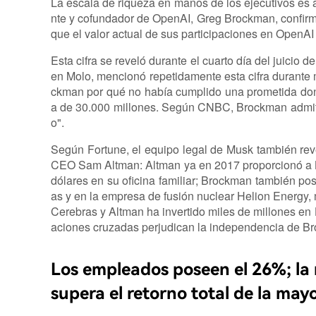
La escala de riqueza en manos de los ejecutivos es
nte y cofundador de OpenAI, Greg Brockman, confirmó
que el valor actual de sus participaciones en OpenA
Esta cifra se reveló durante el cuarto día del juici
en Molo, mencionó repetidamente esta cifra durante 
ckman por qué no había cumplido una prometida don
a de 30.000 millones. Según CNBC, Brockman admitió:
o".
Según Fortune, el equipo legal de Musk también reve
CEO Sam Altman: Altman ya en 2017 proporcionó a 
dólares en su oficina familiar; Brockman también pos
as y en la empresa de fusión nuclear Helion Energy,
Cerebras y Altman ha invertido miles de millones en
aciones cruzadas perjudican la independencia de Br
Los empleados poseen el 26%; la 
supera el retorno total de la may