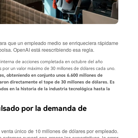
l para que un empleado medio se enriqueciera rápidame
 bolsa. OpenAI está reescribiendo esa regla.
n interna de acciones completada en octubre del año
 por un valor máximo de 30 millones de dólares cada uno.
es, obteniendo en conjunto unos 6.600 millones de
aron directamente el tope de 30 millones de dólares. Es
os en la historia de la industria tecnológica hasta la
mpulsado por la demanda de
e venta único de 10 millones de dólares por empleado.
 externos superó con creces las expectativas, la empr