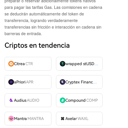
preparar o reservar adicionalmente tokens nativos
para pagar las tarifas Gas. Las comisiones en cadena
se deducirán automáticamente del token de
transferencia, logrando verdaderamente
transferencias sin fricción e interacción en cadena sin
barreras de entrada.
Criptos en tendencia
Citrea
CTR
wrapped stUSDT
WSTUSDT
aPriori
APR
Cryptex Finance
CTX
Audius
AUDIO
Compound
COMP
Mantra
MANTRA
Axelar
WAXL