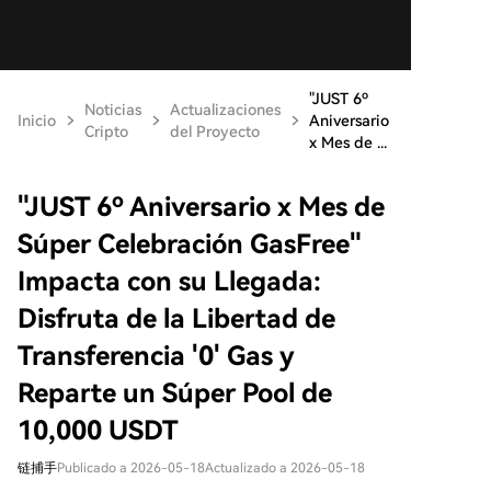
"JUST 6º
Noticias
Actualizaciones
Inicio
Aniversario
Cripto
del Proyecto
x Mes de ...
"JUST 6º Aniversario x Mes de
Súper Celebración GasFree"
Impacta con su Llegada:
Disfruta de la Libertad de
Transferencia '0' Gas y
Reparte un Súper Pool de
10,000 USDT
链捕手
Publicado a 2026-05-18
Actualizado a 2026-05-18