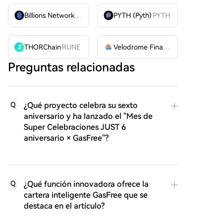
Billions Network
BILL
PYTH (Pyth)
PYTH
THORChain
RUNE
Velodrome Finance
VELODROME
Preguntas relacionadas
¿Qué proyecto celebra su sexto
Q
aniversario y ha lanzado el "Mes de
Super Celebraciones JUST 6
aniversario × GasFree"?
¿Qué función innovadora ofrece la
Q
cartera inteligente GasFree que se
destaca en el artículo?