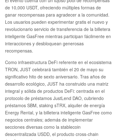
El evento cuenta con un lujoso pool de recompensas
ue están transfiriendo (como USDT), eliminando
de 10,000 USDT, ofreciendo múltiples formas de
la necesidad de poseer el token nativo de la blo
ganar recompensas para agradecer a la comunidad.
ckchain (TRX). Esto simplifica enormemente las t
Los usuarios pueden experimentar gratis el nuevo y
ransferencias on-chain. **Las 5 actividades clav
revolucionario servicio de transferencia de la billetera
e del evento son:** 1. **Desafío de Activación G
inteligente GasFree mientras participan fácilmente en
asFree:** Recompensas aleatorias por activar y r
interacciones y desbloquean generosas
ealizar tu primera transferencia. 2. **Reembolso
recompensas.
Total de Tarifas:** Selección diaria de 200 usuari
os para reembolsarles el 100% de las comisiones
Como infraestructura DeFi referente en el ecosistema
de sus transferencias con GasFree. 3. **Beneficio
TRON, JUST celebrará también el 20 de mayo su
Especial del Día de la Pizza de Bitcoin:** Un poo
significativo hito de sexto aniversario. Tras años de
l de premios especial para conmemorar esta fec
desarrollo ecológico, JUST ha construido una matriz
ha icónica. 4. **Sorteo de la Suerte del 6º Aniver
integral y sólida de productos DeFi: centrada en el
sa
...
protocolo de préstamos JustLend DAO, cubriendo
préstamos SBM, staking sTRX, alquiler de energía
Energy Rental, y la billetera inteligente GasFree como
negocios centrales; además de implementar
secciones diversas como la stablecoin
descentralizada USDD, el producto cross-chain