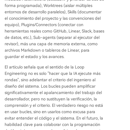
mina la necesidad de verificación, comprensión
forma programada), Worktrees (aislar múltiples
y juicio humano. El riesgo principal es usar estos
entornos de desarrollo paralelos), Skills (documentar
bucles como excusa para no entender el código,
el conocimiento del proyecto y las convenciones del
lo que genera "deuda de comprensión". La habili
equipo), Plugins/Connectors (conectar con
dad clave del futuro podría ser diseñar flujos de
herramientas reales como GitHub, Linear, Slack, bases
trabajo de agentes confiables y verificables, más
de datos, etc.), Sub-agents (separar al ejecutor del
que redactar prompts perfectos. En esencia, el
revisor), más una capa de memoria externa, como
Loop Engineering traslada el punto de apalanca
archivos Markdown o tableros de Linear, para
miento del ingeniero desde la interacción direct
guardar el estado y los avances.
a con la IA hacia el diseño de sistemas que la or
questan de manera soste
...
El artículo señala que el sentido de la Loop
Engineering no es solo "hacer que la IA ejecute más
rondas", sino adelantar el criterio del ingeniero al
diseño del sistema. Los bucles pueden amplificar
significativamente el apalancamiento del trabajo del
desarrollador, pero no sustituyen la verificación, la
comprensión y el criterio. El verdadero riesgo no está
en usar bucles, sino en usarlos como excusa para
evitar entender el código y el sistema. En el futuro, la
habilidad clave para colaborar con la programación