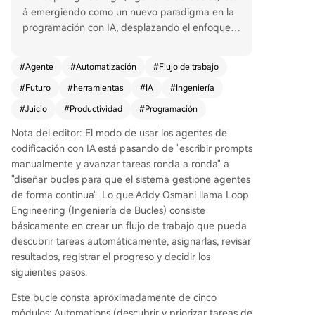
á emergiendo como un nuevo paradigma en la
programación con IA, desplazando el enfoque tr
adicional de escribir prompts manuales. Consiste
en diseñar sistemas automatizados que gestion
#
Agente
#
Automatización
#
Flujo de trabajo
en agentes de IA para que descubran tareas, las
#
Futuro
#
herramientas
#
IA
#
Ingeniería
asignen, verifiquen resultados y decidan los sigu
ientes pasos de forma autónoma y recurrente. U
#
Juicio
#
Productividad
#
Programación
n bucle efectivo se compone de cinco módulos c
Nota del editor: El modo de usar los agentes de
lave: Automatizaciones (para desencadenar tare
codificación con IA está pasando de "escribir prompts
as), Árboles de trabajo (para aislar entornos), Ha
manualmente y avanzar tareas ronda a ronda" a
bilidades (que encapsulan el conocimiento del p
"diseñar bucles para que el sistema gestione agentes
royecto), Conectores/Plugins (para integrar herra
de forma continua". Lo que Addy Osmani llama Loop
mientas externas como GitHub o Slack) y Subag
Engineering (Ingeniería de Bucles) consiste
entes (que separan las funciones de creación y v
básicamente en crear un flujo de trabajo que pueda
erificación). Una capa de memoria externa (com
descubrir tareas automáticamente, asignarlas, revisar
o archivos Markdown) es crucial para mantener
resultados, registrar el progreso y decidir los
el estado entre ejecuciones. La importancia no r
siguientes pasos.
adica solo en la automatización, sino en incorpor
ar el criterio del ingeniero en el diseño del siste
Este bucle consta aproximadamente de cinco
ma. Esto amplifica la productividad, pero no eli
módulos: Automations (descubrir y priorizar tareas de