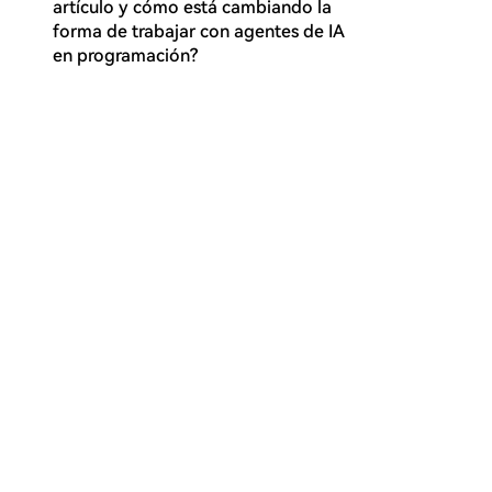
artículo y cómo está cambiando la
forma de trabajar con agentes de IA
en programación?
¿Cuáles son los cinco componentes
Q
principales de un 'loop' en Loop
Engineering, según se describe en el
artículo?
¿Por qué es importante separar los
Q
'sub-agents' en roles de creador y
verificador dentro de un loop?
¿Qué riesgos o desafíos menciona el
Q