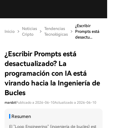
¿Escribir
Noticias
Tendencias
Inicio
Prompts está
Cripto
Tecnológicas
desactu...
¿Escribir Prompts está
desactualizado? La
programación con IA está
virando hacia la Ingeniería de
Bucles
marsbit
Publicado a 2026-06-10
Actualizado a 2026-06-10
Resumen
El "Loop Engineering" (ingeniería de bucles) est