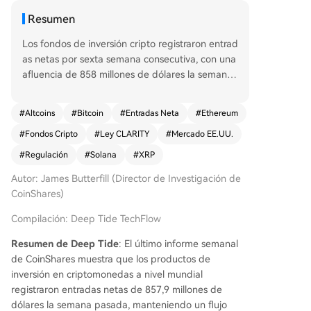
Resumen
Los fondos de inversión cripto registraron entrad
as netas por sexta semana consecutiva, con una
afluencia de 858 millones de dólares la semana
pasada, el mayor flujo semanal desde el 24 de a
bril. El catalizador clave fue el progreso legislativ
#
Altcoins
#
Bitcoin
#
Entradas Neta
#
Ethereum
o del proyecto de ley CLARITY, específicamente
#
Fondos Cripto
#
Ley CLARITY
#
Mercado EE.UU.
la publicación de un texto de compromiso sobre
las disposiciones de ingresos de las stablecoins.
#
Regulación
#
Solana
#
XRP
Esto, combinado con el repunte de Bitcoin por e
Autor: James Butterfill (Director de Investigación de
ncima de los 80.000 dólares, impulsó una fuerte
CoinShares)
recuperación en Estados Unidos, que concentró
776,6 millones de dólares de las entradas netas,
Compilación: Deep Tide TechFlow
frente a 47,5 millones la semana anterior. Europ
a también mostró participación, con entradas no
Resumen de Deep Tide
: El último informe semanal
tables en Alemania y Suiza. Por activos, los prod
de CoinShares muestra que los productos de
uctos de Bitcoin lideraron con 706,1 millones de
inversión en criptomonedas a nivel mundial
dólares en entradas, mientras que los productos
registraron entradas netas de 857,9 millones de
cortos de Bitcoin experimentaron su mayor salid
dólares la semana pasada, manteniendo un flujo