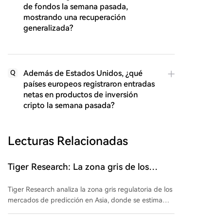
de fondos la semana pasada,
mostrando una recuperación
generalizada?
Además de Estados Unidos, ¿qué
Q
países europeos registraron entradas
netas en productos de inversión
cripto la semana pasada?
Lecturas Relacionadas
Tiger Research: La zona gris de los
mercados de predicción asiáticos de 43
Tiger Research analiza la zona gris regulatoria de los
millones de dólares
mercados de predicción en Asia, donde se estima
que hay un flujo de $43 millones hacia plataformas