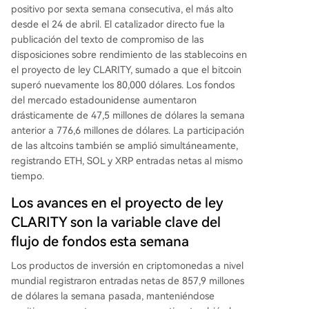
a semanal del año, indicando una reducción de
positivo por sexta semana consecutiva, el más alto
coberturas bajistas. Los altcoins mostraron una r
desde el 24 de abril. El catalizador directo fue la
ecuperación generalizada: Ethereum revirtió sus
publicación del texto de compromiso de las
salidas previas con entradas de 77,1 millones, So
disposiciones sobre rendimiento de las stablecoins en
lana recibió 47,6 millones y XRP, 39,6 millones. Lo
el proyecto de ley CLARITY, sumado a que el bitcoin
s activos bajo gestión totales ascendieron a 160.
superó nuevamente los 80,000 dólares. Los fondos
000 millones de dólares.
del mercado estadounidense aumentaron
drásticamente de 47,5 millones de dólares la semana
anterior a 776,6 millones de dólares. La participación
de las altcoins también se amplió simultáneamente,
registrando ETH, SOL y XRP entradas netas al mismo
tiempo.
Los avances en el proyecto de ley
CLARITY son la variable clave del
flujo de fondos esta semana
Los productos de inversión en criptomonedas a nivel
mundial registraron entradas netas de 857,9 millones
de dólares la semana pasada, manteniéndose