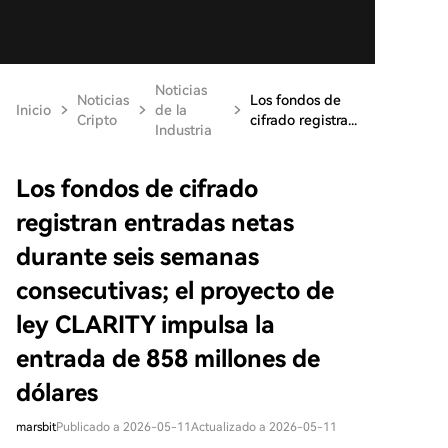
Noticias
Noticias
Los fondos de
Inicio
de la
Cripto
cifrado registra...
Industria
Los fondos de cifrado
registran entradas netas
durante seis semanas
consecutivas; el proyecto de
ley CLARITY impulsa la
entrada de 858 millones de
dólares
marsbit
Publicado a 2026-05-11
Actualizado a 2026-05-11