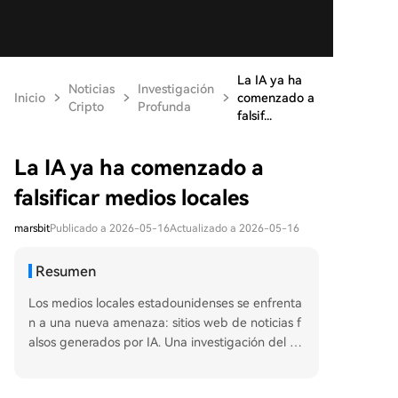
La IA ya ha
Noticias
Investigación
Inicio
comenzado a
Cripto
Profunda
falsif...
La IA ya ha comenzado a
falsificar medios locales
marsbit
Publicado a 2026-05-16
Actualizado a 2026-05-16
Resumen
Los medios locales estadounidenses se enfrenta
n a una nueva amenaza: sitios web de noticias f
alsos generados por IA. Una investigación del *Fl
orida Trident* reveló que *South Florida Standar
d*, un supuesto medio local, era en realidad una