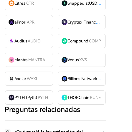
Citrea
CTR
wrapped stUSDT
WSTUSDT
aPriori
APR
Cryptex Finance
CTX
Audius
AUDIO
Compound
COMP
Mantra
MANTRA
Venus
XVS
Axelar
WAXL
Billions Network
BILL
PYTH (Pyth)
PYTH
THORChain
RUNE
Preguntas relacionadas
Q