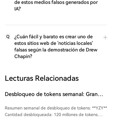
de estos medios falsos generados por
IA?
¿Cuán fácil y barato es crear uno de
Q
estos sitios web de 'noticias locales'
falsas según la demostración de Drew
Chapin?
Lecturas Relacionadas
Desbloqueo de tokens semanal: Gran
desbloqueo de YZY, valor de 35,7
Resumen semanal de desbloqueo de tokens: **YZY**
millones de dólares
Cantidad desbloqueada: 120 millones de tokens.
Valor: Aproximadamente 35.73 millones de dólares.
Notas: Token emitido por Kanye West. **Starknet**