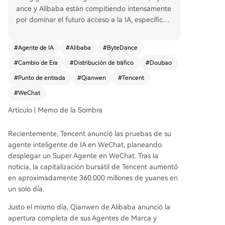
ance y Alibaba están compitiendo intensamente
por dominar el futuro acceso a la IA, específica
mente a través de agentes de inteligencia artific
ial (Agent), buscando controlar la distribución d
#
Agente de IA
#
Alibaba
#
ByteDance
el tráfico en la nueva era de la IA. Alibaba está tr
#
Cambio de Era
#
Distribución de tráfico
#
Doubao
ansformando su aplicación Qianwen en un "sup
eragente" capaz de gestionar múltiples servicios
#
Punto de entrada
#
Qianwen
#
Tencent
dentro de su ecosistema (como Taobao, Alipay)
#
WeChat
y, recientemente, ha abierto su plataforma para
que marcas externas como Luckin Coffee y KFC
Artículo | Memo de la Sombra
creen sus propios Agent, pasando de un enfoqu
e cerrado a uno abierto. Su estrategia se basa e
Recientemente, Tencent anunció las pruebas de su
n un "dúo" con la app Quark para tareas de infor
agente inteligente de IA en WeChat, planeando
mación y Qianwen para tareas complejas de la v
desplegar un Super Agente en WeChat. Tras la
ida diaria. ByteDance, con su aplicación Doubao
noticia, la capitalización bursátil de Tencent aumentó
que supera los 300 millones de usuarios activos
en aproximadamente 360.000 millones de yuanes en
mensuales, está adoptando una estrategia integ
un solo día.
ral. Su plataforma Kouzi permite crear agentes
Justo el mismo día, Qianwen de Alibaba anunció la
personalizados, y está expandiendo su presenci
apertura completa de sus Agentes de Marca y
a a hardware, como teléfonos AI y gafas intelige