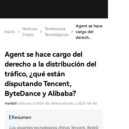
Agent se hace
Noticias
Tendencias
Inicio
cargo del
Cripto
Tecnológicas
derech...
Agent se hace cargo del
derecho a la distribución del
tráfico, ¿qué están
disputando Tencent,
ByteDance y Alibaba?
marsbit
Publicado a 2026-06-06
Actualizado a 2026-06-06
Resumen
Los gigantes tecnológicos chinos Tencent, ByteD