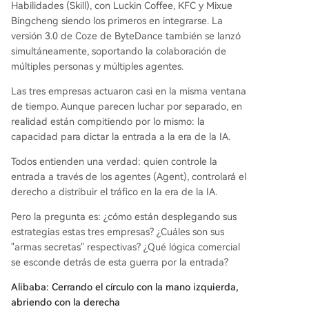
Habilidades (Skill), con Luckin Coffee, KFC y Mixue
ntes, buscando que Doubao sea omnipresente.
Bingcheng siendo los primeros en integrarse. La
Tencent, por su parte, está preparando su movi
versión 3.0 de Coze de ByteDance también se lanzó
miento más estratégico: integrar un Agent direct
simultáneamente, soportando la colaboración de
amente en WeChat, la aplicación con 1.400 millo
múltiples personas y múltiples agentes.
nes de usuarios. Este agente, accesible deslizan
do la pantalla, podrá entender órdenes naturale
Las tres empresas actuaron casi en la misma ventana
s y ejecutarlas automáticamente utilizando los m
de tiempo. Aunque parecen luchar por separado, en
illones de mini-programas del ecosistema de We
realidad están compitiendo por lo mismo: la
Chat, transformando la aplicación en un sistema
capacidad para dictar la entrada a la era de la IA.
operativo de servicios. La competencia subyace
nte es por el control del "punto de
...
Todos entienden una verdad: quien controle la
entrada a través de los agentes (Agent), controlará el
derecho a distribuir el tráfico en la era de la IA.
Pero la pregunta es: ¿cómo están desplegando sus
estrategias estas tres empresas? ¿Cuáles son sus
"armas secretas" respectivas? ¿Qué lógica comercial
se esconde detrás de esta guerra por la entrada?
Alibaba: Cerrando el círculo con la mano izquierda,
abriendo con la derecha