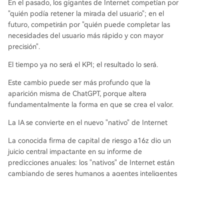
En el pasado, los gigantes de Internet competían por
"quién podía retener la mirada del usuario"; en el
futuro, competirán por "quién puede completar las
necesidades del usuario más rápido y con mayor
precisión".
El tiempo ya no será el KPI; el resultado lo será.
Este cambio puede ser más profundo que la
aparición misma de ChatGPT, porque altera
fundamentalmente la forma en que se crea el valor.
La IA se convierte en el nuevo "nativo" de Internet
La conocida firma de capital de riesgo a16z dio un
juicio central impactante en su informe de
predicciones anuales: los "nativos" de Internet están
cambiando de seres humanos a agentes inteligentes
de IA.
Este cambio pondrá fin por completo a la economía
de la atención centrada en el "tiempo de pantalla" y