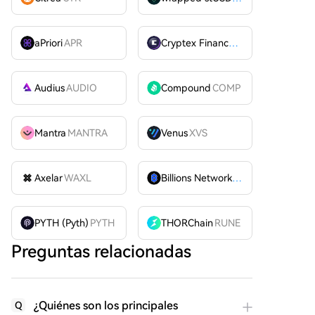
aPriori
APR
Cryptex Finance
CTX
Audius
AUDIO
Compound
COMP
Mantra
MANTRA
Venus
XVS
Axelar
WAXL
Billions Network
BILL
PYTH (Pyth)
PYTH
THORChain
RUNE
Preguntas relacionadas
¿Quiénes son los principales
Q