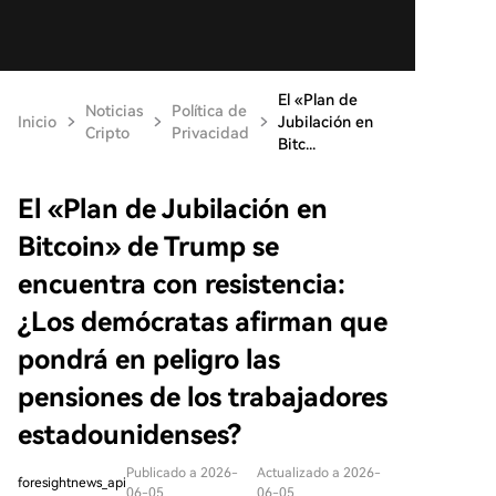
El «Plan de
Noticias
Política de
Inicio
Jubilación en
Cripto
Privacidad
Bitc...
El «Plan de Jubilación en
Bitcoin» de Trump se
encuentra con resistencia:
¿Los demócratas afirman que
pondrá en peligro las
pensiones de los trabajadores
estadounidenses?
Publicado a 2026-
Actualizado a 2026-
foresightnews_api
06-05
06-05