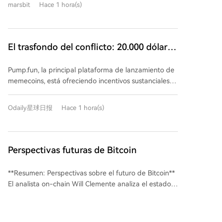
algunos partidarios están considerando cambiar a un
marsbit
Hace 1 hora(s)
de memes multichain que, en poco más de un año,
algoritmo de prueba de trabajo diferente para
ha superado en cuota de mercado a gigantes como
fortalecer la resiliencia de su cadena. La propuesta
GMGN, superando incluso a Uniswap y Phantom en
BIP-110 es controvertida, ya que pretende limitar
ingresos recientes. La clave del éxito de FOMO
ciertos modelos de transacción y el uso de datos
El trasfondo del conflicto: 20.000 dólares
radica en su diseño "social-first", centrado en
dentro de Bitcoin.
de bonificación más 30.000 dólares
rankings de profitability y un feed que monitoriza a
Pump.fun, la principal plataforma de lanzamiento de
mensuales, Pump.fun roba usuarios de
los mejores traders, creando así "celebridades" o
memecoins, está ofreciendo incentivos sustanciales
"smart money" que atraen a seguidores. Pump.fun,
FOMO
(bonificación inicial de $20,000 + salario mensual de
reconociendo esta tendencia, ha actualizado
$30,000) para atraer a usuarios influyentes de su
recientemente su aplicación para replicar estas
Odaily星球日报
Hace 1 hora(s)
competidor FOMO. El acuerdo requiere que los
funcionalidades sociales. El análisis sugiere que el
usuarios migren sus fondos y actividad, utilicen una
mercado de memes está entrando en una fase de
nueva billetera exclusiva para Pump.fun y cierren sus
"moda influencer", donde la competencia ya no se
cuentas en FOMO. Este movimiento agresivo subraya
Perspectivas futuras de Bitcoin
basa solo en herramientas técnicas, sino en la captura
un cambio significativo en el mercado de memes: la
de la atención a través de traders/KOLs con gran
competencia ya no se centra solo en las
poder de convocatoria. Este cambio, aunque impulsa
**Resumen: Perspectivas sobre el futuro de Bitcoin**
herramientas, sino en el control de la "atención".
el crecimiento a corto plazo, plantea riesgos para la
El analista on-chain Will Clemente analiza el estado
FOMO, una plataforma relativamente nueva
esencia cultural y orgánica original de los memes, al
actual de Bitcoin y sus perspectivas tras un año difícil,
enfocada en lo "social-first" con tablas de
centralizar la influencia en unas pocas figuras y hacer
señalando que a pesar de la caída de precios, la red
clasificación y alertas de operaciones de traders
que las plataformas compitan ferozmente por ellas,
mantiene una buena salud descentralizada. Aunque