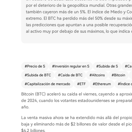
por el deterioro de la geopolítica mundial. Otras gran
también cayeron más de un 5%. El índice de Miedo y Co
extremo. El BTC ha perdido más del 50% desde su máxim
las predicciones que apuntan a una posible recuperación 
al activo muy por debajo de sus máximos, lo que indica 
#
Precio de S
#
Inversión regular en S
#
Subida de S
#
Ca
#
Subida de BTC
#
Caída de BTC
#
Altcoins
#
Bitcoin
#
Capitalización de mercado
#
ETF
#
Ethereum
#
Índice 
Bitcoin (BTC) aceleró su caída el viernes, cayendo a apr
de 2024, cuando los votantes estadounidenses se preparab
año.
La venta masiva ahora se ha extendido más allá del propi
baja y eliminando más de $2 billones de valor desde el 
$4.2 billones.