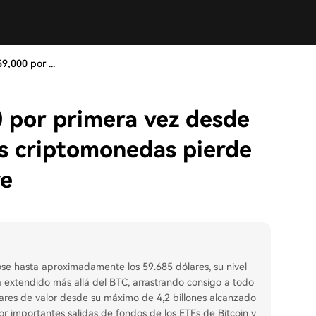
9,000 por ...
0 por primera vez desde
las criptomonedas pierde
re
dose hasta aproximadamente los 59.685 dólares, su nivel
extendido más allá del BTC, arrastrando consigo a todo
lares de valor desde su máximo de 4,2 billones alcanzado
r importantes salidas de fondos de los ETFs de Bitcoin y