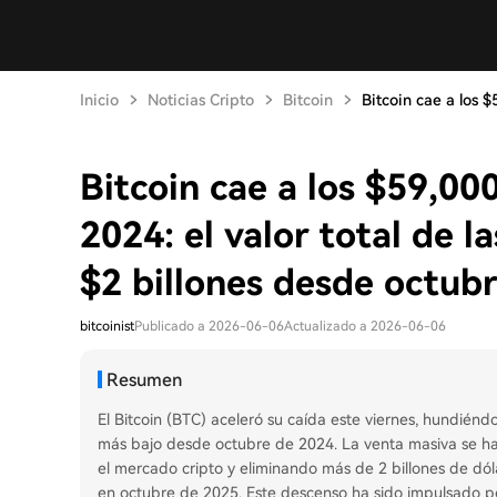
Inicio
Noticias Cripto
Bitcoin
Bitcoin cae a los $5
Bitcoin cae a los $59,00
2024: el valor total de 
$2 billones desde octub
bitcoinist
Publicado a 2026-06-06
Actualizado a 2026-06-06
Resumen
El Bitcoin (BTC) aceleró su caída este viernes, hundién
más bajo desde octubre de 2024. La venta masiva se ha 
el mercado cripto y eliminando más de 2 billones de dó
en octubre de 2025. Este descenso ha sido impulsado po