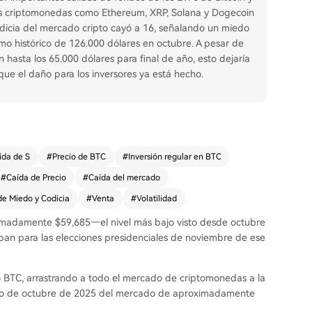
des criptomonedas como Ethereum, XRP, Solana y Dogecoin
dicia del mercado cripto cayó a 16, señalando un miedo
o histórico de 126.000 dólares en octubre. A pesar de
hasta los 65.000 dólares para final de año, esto dejaría
que el daño para los inversores ya está hecho.
ída de S
#
Precio de BTC
#
Inversión regular en BTC
#
Caída de Precio
#
Caída del mercado
de Miedo y Codicia
#
Venta
#
Volatilidad
oximadamente $59,685—el nivel más bajo visto desde octubre
an para las elecciones presidenciales de noviembre de ese
o BTC, arrastrando a todo el mercado de criptomonedas a la
pico de octubre de 2025 del mercado de aproximadamente