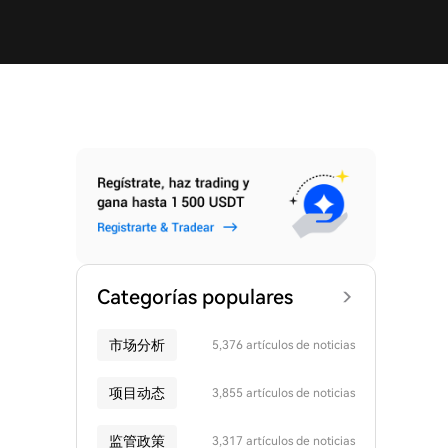
Categorías populares
市场分析
5,376 artículos de noticias
项目动态
3,855 artículos de noticias
监管政策
3,317 artículos de noticias