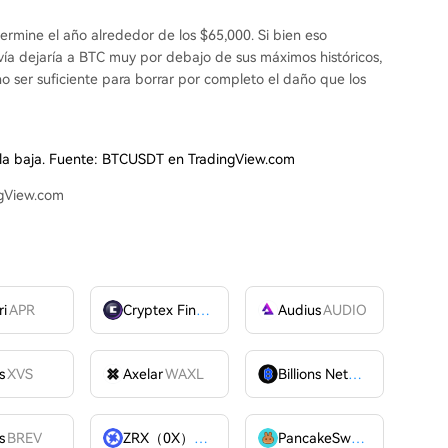
termine el año alrededor de los $65,000. Si bien eso
vía dejaría a BTC muy por debajo de sus máximos históricos,
o ser suficiente para borrar por completo el daño que los
a la baja. Fuente: BTCUSDT en TradingView.com
ngView.com
ri
APR
Cryptex Finance
CTX
Audius
AUDIO
s
XVS
Axelar
WAXL
Billions Network
BILL
s
BREV
ZRX（0X）
ZRX
PancakeSwap
CAKE