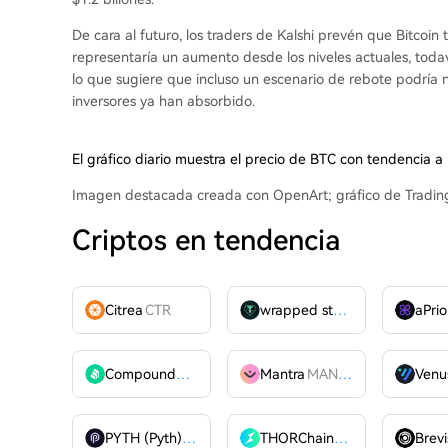
De cara al futuro, los traders de Kalshi
prevén
que Bitcoin 
representaría un aumento desde los niveles actuales, toda
lo que sugiere que incluso un escenario de rebote podría n
inversores ya han absorbido.
El gráfico diario muestra el precio de BTC con tendencia 
Imagen destacada creada con OpenArt; gráfico de Tradi
Criptos en tendencia
Citrea
CTR
wrapped stUSDT
WSTUSDT
aPrio
Compound
COMP
Mantra
MANTRA
Venu
PYTH (Pyth)
PYTH
THORChain
RUNE
Brevi