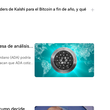
rs de Kalshi para el Bitcoin a fin de año, y qué
sa de análisis
te
ardano (ADA) podría
stacan que ADA cotiza
aumento del 20.8% en
s inversores (más de
se interpreta como
d con Injective a
 la expectativa de que
n de historial de
en CME, paso
Trump decide