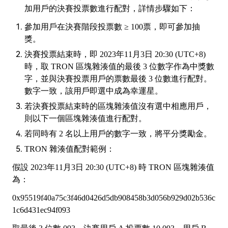
加用戶的決賽投票數進行配對，詳情步驟如下：
參加用戶在決賽階段投票數
≥ 100票，即可參加抽
獎。
決賽投票結束時
，即
2023年1
1
月
3日 20:30 (UTC+8)
時，取
TRON 區塊雜湊值的最後 3 位數字作為中獎數
字，並與決賽投票用戶的票數最後 3 位數進行配對。
數字一致，該用戶即選中成為幸運星。
若決賽投票結束時的區塊雜湊值沒有選中相應用戶，
則以下一個區塊雜湊值進行配對。
若同時有
2 名以上用戶的數字一致，將平分獎勵金。
TRON 雜湊值配對範例：
假
設
2023年1
1
月
3日 20:30 (UTC+8) 時 TRON 區
塊雜湊值
為：
0x95519f40a75c3f46d0426d5db908458b3d056b929d02b536c
1c6d431ec94f093