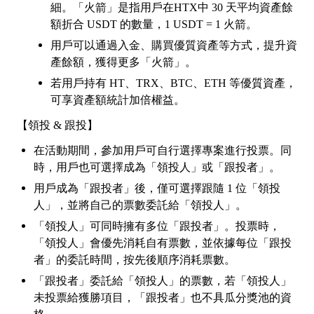
細。「火箭」是指用戶在HTX中
30 天平均資產餘
額折合 USDT 的數量，1 USDT = 1 火箭。
用戶可以通過入金、購買優質資產等方式，提升資
產餘額，獲得更多「火箭」。
若用戶持有
HT、TRX、BTC、ETH 等優質資產，
可享資產額統計加倍權益。
【領投
& 跟投】
在活動期間，參加用戶可自行選擇專案進行投票。同
時，用戶也可選擇成為「領投人」或「跟投者」。
用戶成為「跟投者」後，僅可選擇跟隨
1 位「領投
人」，並將自己的票數委託給「領投人」。
「領投人」可同時擁有多位「跟投者」。投票時，
「領投人」會優先消耗自有票數，並依據每位「跟投
者」的委託時間，按先後順序消耗票數。
「跟投者」委託給「領投人」的票數，若「領投人」
未投票給獲勝項目，「跟投者」也不具瓜分獎池的資