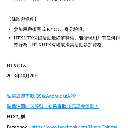
【條款與條件】
參加用戶須完成
KYC L1 身分驗證。
HTX
HTX
保留活動最終解釋權。若發現用戶有任何作
弊行為，HTX
HTX
有權取消其活動參加資格。
HTXHTX
2023年
10
月
20
日
點選立即下載iOS或Android版APP
點擊注冊HTX賬號，交易贏取15元現金獎勵！
HTX社群
Facebook：
https://www.facebook.com/HuobiChinese