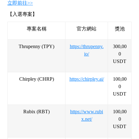
立即前往>>
【入選專案】
專案名稱
官方網站
獎池
Thrupenny
(TPY)
https://thrupenny.
300,00
io/
0
USDT
Chirpley
(CHRP)
https://chirpley.ai/
100,00
0
USDT
Rubix
(RBT)
https://www.rubi
100,00
x.net/
0
USDT