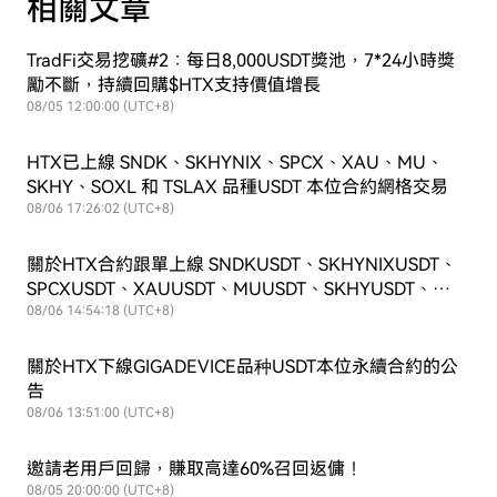
相關文章
TradFi交易挖礦#2：每日8,000USDT獎池，7*24小時獎
勵不斷，持續回購$HTX支持價值增長
08/05 12:00:00 (UTC+8)
HTX已上線 SNDK、SKHYNIX、SPCX、XAU、MU、
SKHY、SOXL 和 TSLAX 品種USDT 本位合約網格交易
08/06 17:26:02 (UTC+8)
關於HTX合約跟單上線 SNDKUSDT、SKHYNIXUSDT、
SPCXUSDT、XAUUSDT、MUUSDT、SKHYUSDT、
SOXLUSDT和TSLAXUSDT 交易對的公告
08/06 14:54:18 (UTC+8)
關於HTX下線GIGADEVICE品种USDT本位永續合約的公
告
08/06 13:51:00 (UTC+8)
邀請老用戶回歸，賺取高達60%召回返傭！
08/05 20:00:00 (UTC+8)