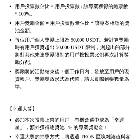
用戶投票數佔比
= 用戶投票數 / 該專案獲得的總票數
* 100%。
用戶獎勵金額
= 用戶投票數量佔比 * 該專案相應的獎
池金額。
每位用戶個人獎勵上限為
50,000 USDT。若計算獎勵
時有用戶獲獎超出 50,000 USDT 限制，則超出的部分
將對其他未達獎勵限制的用戶按投票比例再次計算獎
勵分配。
獎勵將於活動結束後
7 個工作日內，發放至用戶的現
貨帳戶。獎勵發放形式為代幣，請以實際到帳數量為
準。
【幸運大獎】
參加本次投票上幣的用戶，有機會選中成為「幸運
星」，額外獲得總獎池
1% 的專案獎勵金！
幸運大獎的抽獎方式，將透過
TRON 區塊雜湊值與參