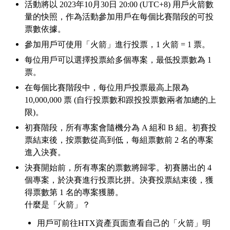
活動將
以
2023年10月
30
日
20:00 (UTC+8) 用戶火
箭數
量的快照，作為活動參加用戶在每個比賽階段的可投
票數依據。
參加用戶可使用「火箭」進行投票，
1 火箭 = 1 票。
每位用戶可以選擇投票給多個專案，最低投票數為
1
票。
在每個比賽階段中，每位用戶投票最高上限為
10,000,000 票 (自行投票數和跟投投票數兩者加總的上
限)。
初賽階段，所有專案會隨機分為
A 組和 B 組。初賽投
票結束後，按票數從高到低，每組票數前 2 名的專案
進入決賽。
決賽開始前，所有專案的票數將歸零。初賽勝出的
4
個專案，於決賽進行投票比拼。決賽投票結束後，獲
得票數第 1 名的專案獲勝。
什麼是「火箭」？
用戶可前往HTX資產頁面查看自己的「火箭」明