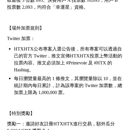
取最後
3 位數 093。決賽用戶 A 投票數 10,093，用戶 B
投票數 2,093，均符合「幸運星」資格。
【場外加票規則】
Twitter 加票：
HTX
HTX
公布專案入選公告後，所有專案可以透過自
己的官方
Twitter，推文宣傳HTX
HTX
投票上幣活動的
拉票內容。推文必須加上 #Primevote 及 #HTX 的
Hashtag。
每日瀏覽量最高的
1 條推文，其瀏覽量除以 10，並在
統計期內每日累計，計為該專案的 Twitter 加票數，總
加票上限為 1,000,000 票。
【特別獎勵】
獎勵一：邀請好友註冊HTX
HTX
進行交易，額外瓜分