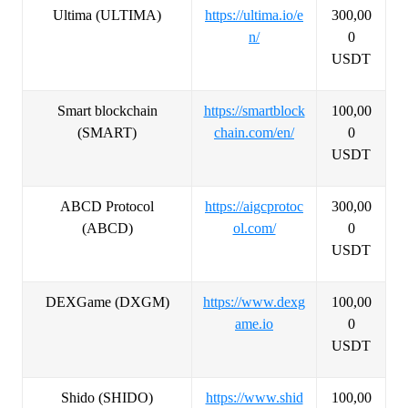
Ultima
(ULTIMA)
https://ultima.io/e
300,00
n/
0
USDT
Smart blockchain
https://smartblock
100,00
(SMART)
chain.com/en/
0
USDT
ABCD Protocol
https://aigcprotoc
300,00
(ABCD)
ol.com/
0
USDT
DEXGame
(DXGM)
https://www.dexg
100,00
ame.io
0
USDT
Shido
(SHIDO)
https://www.shid
100,00