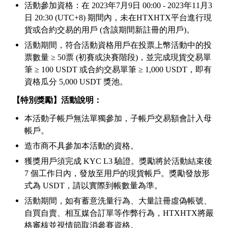
活動參加資
格：在
2023年7月9日 00:00 - 2023年1
1
月
3
日 20:30 (UTC+8) 期
間內，未在HTX
HTX
平台進行現
貨或合約交易的用戶
(含該期間新註冊的用戶)。
活動期間，符合活動資格用戶在投票上幣活動中的投
票數量
≥ 50票 (初賽或決賽階段)，並完成現貨交易單
筆 ≥ 100 USDT 或合約交易單筆 ≥ 1,000 USDT，即有
資格瓜分 5,000 USDT 獎池。
【特別獎勵】活動說明：
本活動子帳戶無法單獨參加，子帳戶交易額會計入母
帳戶。
造市商不具參加本活動的資格。
獲獎用戶須完成
KYC L3 驗證。獎勵將於活動結束後
7 個工作日內，發放至用戶的現貨帳戶。獎勵發放形
式為 USDT，請以實際到帳數量為準。
活動期間，如有蓄意洗量行為、大量註冊虛偽帳號、
自買自賣、相互媒合訂單等作弊行為，HTX
HTX
將嚴
格審核並視情節取消參賽資格。