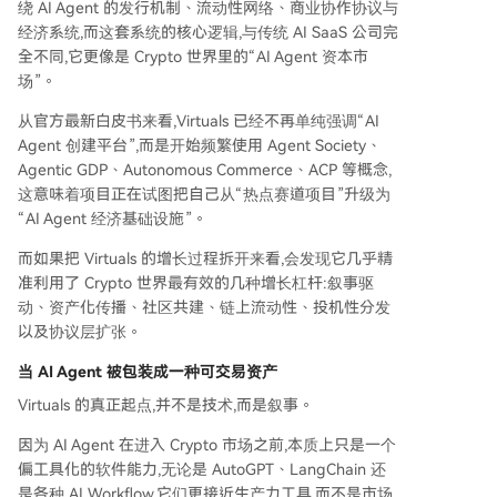
绕 AI Agent 的发行机制、流动性网络、商业协作协议与
经济系统,而这套系统的核心逻辑,与传统 AI SaaS 公司完
全不同,它更像是 Crypto 世界里的“AI Agent 资本市
场”。
从官方最新白皮书来看,Virtuals 已经不再单纯强调“AI
Agent 创建平台”,而是开始频繁使用 Agent Society、
Agentic GDP、Autonomous Commerce、ACP 等概念,
这意味着项目正在试图把自己从“热点赛道项目”升级为
“AI Agent 经济基础设施”。
而如果把 Virtuals 的增长过程拆开来看,会发现它几乎精
准利用了 Crypto 世界最有效的几种增长杠杆:叙事驱
动、资产化传播、社区共建、链上流动性、投机性分发
以及协议层扩张。
当 AI Agent 被包装成一种可交易资产
Virtuals 的真正起点,并不是技术,而是叙事。
因为 AI Agent 在进入 Crypto 市场之前,本质上只是一个
偏工具化的软件能力,无论是 AutoGPT、LangChain 还
是各种 AI Workflow,它们更接近生产力工具,而不是市场