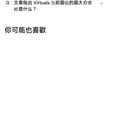
文章指出 Virtuals 当前面临的最大分水
Q
岭是什么？
你可能也喜歡
最接近美联储的人评论了美国非农就业数
据！
美国7月非农就业数据显示，非农业部门减少2.3万个工
作岗位，表明劳动力市场在连续四个月增长后尚未企
稳。不过，失业率小幅下降至4.1%。 《华尔街日报》记
者尼克·蒂米拉奥斯（Nick Timiraos）以其与美联储的紧
密联系而闻名，他在就业数据发布后指出，美联储对7
月就业报告的解读将面临挑战。 蒂米拉奥斯认为，显示
劳动力市场复苏停滞的新数据，可能降低美联储在下个
cryptonews.ru
1 小時前
月加息的必要性。然而，决定利率政策走向的最关键因
素仍将是通胀数据。他表示，由于失业率持续下降，市
场关注焦点仍将集中于通胀，物价压力的升降将决定美
联储的利率政策取向。 温和的通胀数据可能支持美联储
英国改革党主席呼吁对涉SBF捐款展开调
维持利率不变的观点。特别是，如果连续两个月通胀数