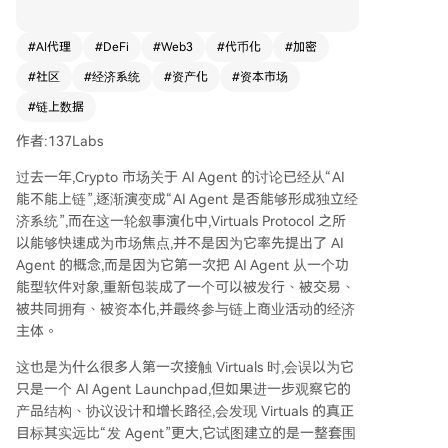
易、共同持有并资本化的链上经济主体，其增长逻
辑深刻体现了 Crypto 原生特性：通过叙事驱动和
#
AI代理
#
DeFi
#
Web3
#
代币化
#
加密
资产化（代币化）吸引早期关注与投机，利用社区
#
社区
#
经济系统
#
资产化
#
资本市场
作为利益共享的“股东网络”进行传播裂变，并借助
链上流动性形成市场。 项目后续通过推出 Agent
#
链上数据
Commerce Protocol (ACP) 等，试图将热点资产平
作者:137Labs
台升级为支持 AI Agent 间商业协作、服务调用与
链上结算的基础设施，并提出了衡量生态经济活动
过去一年,Crypto 市场关于 AI Agent 的讨论已经从“AI
的“Agentic GDP (aGDP)”概念。目前，Virtuals 已
能不能上链”,逐渐演变成“AI Agent 是否能够形成独立经
证明其制造市场热点和社区驱动增长的能力，但其
济系统”,而在这一轮叙事演化中,Virtuals Protocol 之所
长期价值取决于能否超越交易驱动，使 AI Agent
以能够快速成为市场焦点,并不是因为它率先提出了 AI
形成真实、可持续的商业闭环和自主经济体系。
Agent 的概念,而是因为它第一次把 AI Agent 从一个功
能型软件对象,重新包装成了一个可以被发行、被交易、
被共同拥有、被资本化,并最终参与链上商业活动的经济
主体。
这也是为什么很多人第一次接触 Virtuals 时,会误以为它
只是一个 AI Agent Launchpad,但如果进一步观察它的
产品结构、协议设计和增长路径,会发现 Virtuals 的真正
目标其实远比“发 Agent”更大,它试图建立的是一整套围