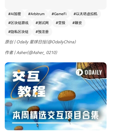
的奇幻动作 RPG。项目宣布将于 5 月 25 日开启第
一季活动，总奖池为 770 万枚 BCN，并已开放预
#
AI加密
#
Arbitrum
#
GameFi
#
以太坊虚拟机
注册。用户可访问其官网完成预注册，并可通过邀
#
区块链游戏
#
测试网
#
空投
#
融资
请好友获得额外奖励。 其次是 **GenLayer**，一
个采用“乐观民主”共识的 AI 原生区块链平台。其
#
隐私区块链
#
预注册
生态项目 FUD Markets 已上线测试网。交互教程
原创 | Odaily 星球日报(@OdailyChina)
包括：登录 FUD Markets 网站、在指定水龙头领
取 Base Sepolia 网络的 USDC 测试币、在平台完
作者 | Asher(@Asher_ 0210)
成一笔交易、在推特分享体验，最后在 GenLayer
门户网站提交任务以获取积分。 第三是隐私 L1 项
目 **Seismic**，它通过可信执行环境提供 EVM 兼
容的隐私方案。其测试网已上线，交互步骤包括：
通过社交媒体验证在官方水龙头领取测试币、在 O
nChain Daily 网站连接 Seismic Devnet 网络并部
署合约，以及加入其 Discord 社区保持活跃以争取
早期身份。 这些项目均提供了测试网参与或活动
预注册的机会，供用户提前体验和互动。