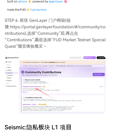
STEP 6. 前往 GenLayer 门户网站(链
接:https://portal.genlayer.foundation/#/community/co
ntributions),选择“Community”后,再点击
“Contributions”,最后选择“FUD Market Testnet Special
Quest”提交体验推文。
Seismic:隐私板块 L1 项目