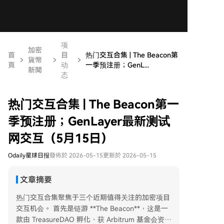
项
加密
首
目
热门交互合集 | The Beacon第
貨幣
頁
动
一季预注册；GenL...
新聞
态
热门交互合集 | The Beacon第一
季预注册；GenLayer最新测试
网交互（5月15日）
Odaily星球日报
發佈於 2026-05-15
更新於 2026-05-15
文章摘要
热门交互合集聚焦于三个近期值得关注的加密项目
交互机会。 首先是链游 **The Beacon**，这是一
款由 TreasureDAO 孵化、获 Arbitrum 基金会资助