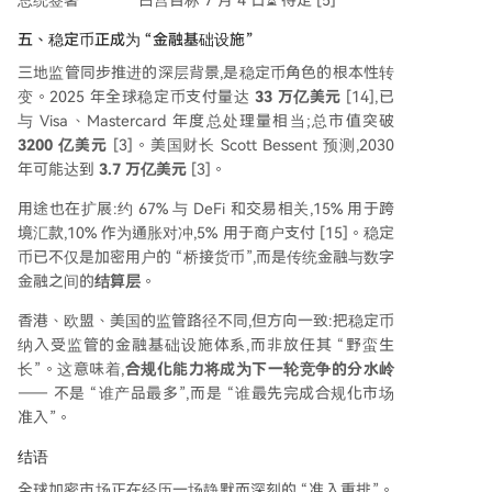
总统签署
白宫目标 7 月 4 日
⏳ 待定 [5]
五、稳定币正成为 “金融基础设施”
三地监管同步推进的深层背景,是稳定币角色的根本性转
变。2025 年全球稳定币支付量达
33
万亿美元
[14],已
与 Visa、Mastercard 年度总处理量相当;总市值突破
3200
亿美元
[3]。美国财长 Scott Bessent 预测,2030
年可能达到
3.7
万亿美元
[3]。
用途也在扩展:约 67% 与 DeFi 和交易相关,15% 用于跨
境汇款,10% 作为通胀对冲,5% 用于商户支付 [15]。稳定
币已不仅是加密用户的 “桥接货币”,而是传统金融与数字
金融之间的
结算层
。
香港、欧盟、美国的监管路径不同,但方向一致:把稳定币
纳入受监管的金融基础设施体系,而非放任其 “野蛮生
长”。这意味着,
合规化能力将成为下一轮竞争的分水岭
—— 不是 “谁产品最多”,而是 “谁最先完成合规化市场
准入”。
结语
全球加密市场正在经历一场静默而深刻的 “准入重排”。