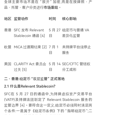
“准入重排”。
全球主要市场不是在 “放开” 加密,而是在按牌照、产
品、托管、客户分类进行
市场重组
。
地区
监管动作
时间
核心影响
香港
SFC 发布 Relevant
5 月 27
稳定币与普通 VA
Stablecoin 通函 [4]
日
差异化监管
欧盟
MiCA 过渡期结束 [2]
7 月 1
未持牌平台须停止
日
服务
美国
CLARITY Act 委员会
5 月 14
SEC/CFTC 管辖权
过关 [5]
日
分工成形
二、香港:稳定币 “双层监管” 正式落地
2.1 什么是Relevant Stablecoin?
SFC在 5 月 27 日的通函中,为持牌虚拟资产交易平台
(VATP)及持牌法团划定了 Relevant Stablecoin 服务的
监管边界 [4]。要符合这一定义,稳定币必须同时满足两
个条件:一是属于《稳定币条例》下的 “指明稳定币”;二