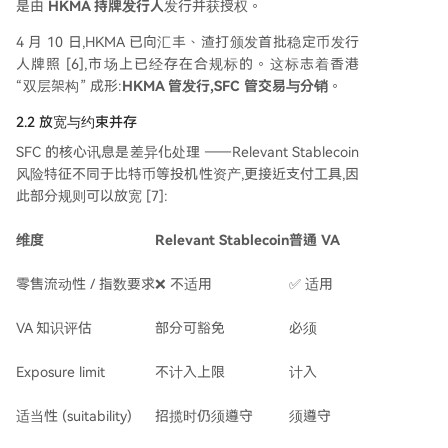
是由
HKMA
持牌发行人
发行并获授权。
4 月 10 日,HKMA 已向汇丰、渣打颁发首批稳定币发行
人牌照 [6],市场上已经存在合规标的。这标志着香港
“双层架构” 成形:
HKMA
管发行,
SFC
管交易与分销
。
2.2 放宽与约束并存
SFC 的核心讯息是差异化处理 ——Relevant Stablecoin
风险特征不同于比特币等投机性资产,更接近支付工具,因
此部分规则可以放宽 [7]:
维度
Relevant Stablecoin
普通
VA
零售流动性 / 指数要求
❌ 不适用
✅ 适用
VA 知识评估
部分可豁免
必须
Exposure limit
不计入上限
计入
适当性 (suitability)
招揽时仍须遵守
须遵守