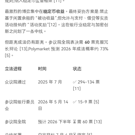
规则;纳入稳定币监管框架 [11]。
最激烈的博弈集中在
稳定币收益
。最终妥协方案是:禁止
基于闲置余额的 “被动收益”,但允许与支付、借贷等实质
活动挂钩的 “活动奖励”[12]。这在银行业稳定与加密创
新之间划了一条中线。
但距离成法仍有距离。参议院全院表决需
60
票克服冗
长辩论 [13],Polymarket 预测 2026 年成法概率约 73%
[5]。
立法进程
时间
状态
众议院通过
2025 年 7 月
✅ 294-134 票
[11]
参议院银行委员
2026 年 5 月 14
✅ 15-9 票 [5]
会
日
参议院全院
预计 2026 下半年
⏳ 需 60 票 [13]