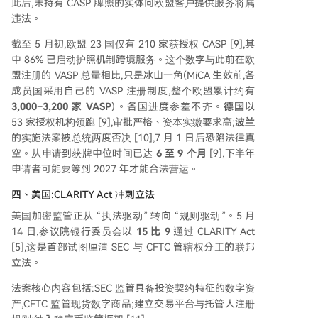
此后,未持有 CASP 牌照的实体向欧盟客户提供服务将属
违法。
截至 5 月初,欧盟 23 国仅有 210 家获授权 CASP [9],其
中 86% 已启动护照机制跨境服务。这个数字与此前在欧
盟注册的 VASP 总量相比,只是冰山一角(MiCA 生效前,各
成员国采用自己的 VASP 注册制度,整个欧盟累计约有
3,000–3,200
家
VASP
)。各国进度参差不齐。
德国
以
53 家授权机构领跑 [9],审批严格、资本实缴要求高;
波兰
的实施法案被总统两度否决 [10],7 月 1 日后恐陷法律真
空。从申请到获牌中位时间已达
6
至
9
个月
[9],下半年
申请者可能要等到 2027 年才能合法营运。
四、美国:CLARITY Act 冲刺立法
美国加密监管正从 “执法驱动” 转向 “规则驱动”。5 月
14 日,参议院银行委员会以
15
比
9
通过 CLARITY Act
[5],这是首部试图厘清 SEC 与 CFTC 管辖权分工的联邦
立法。
法案核心内容包括:SEC 监管具备投资契约特征的数字资
产,CFTC 监管现货数字商品;建立交易平台与托管人注册