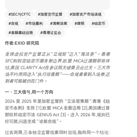
务通函，确立了“双层监管”架构：由金管局（HKM
A）监管稳定币发行，SFC监管其交易与分销。符
#
SEC与CFTC
#
加密货币监管
#
加密资产市场法规
合定义的“指明稳定币”在部分规则上获得放宽，但
#
合规
#
市场重构
#
清晰法案
#
牌照
#
稳定币
仍需遵守适当性及信息披露要求。此举旨在构建以
稳定币为结算基础设施、代币化证券为投资工具、
#
金融基础设施
#
香港证监会
持牌平台为渠道的完整监管闭环。 欧盟方面，加
作者:EXIO
研究院
密资产市场法规（MiCA）的过渡期将于7月1日结
束，届时未持有牌照的加密资产服务提供商（CAS
全球虚拟资产监管正从“立规矩”迈入“淘汰赛”。香港
P）将不得在欧盟运营。目前仅有少数机构获牌，
SFC
刚划定稳定币服务新边界,欧盟
MiCA
过渡期即将终
申请审批周期较长，市场面临合规筛选。 美国参
结,美国
CLARITY Act
在参议院关键委员会过关。三大市
议院银行委员会通过了《CLARITY法案》，旨在厘
场不约而同进入“执行筛查期”——合规者拿到入场券,迟
清SEC与CFTC对数字资产的监管分工，并为交易平
到者可能被挡在门外。
台、托管人及稳定币建立联邦注册框架。法案在稳
定币收益等问题上达成妥协，但距离正式成为法律
一、三大信号,同一个方向
仍有程序待完成。 深层趋势显示，稳定币正从加
2024 至 2025 年是加密监管的 “立法密集期”:香港《稳
密“桥接货币”转变为关键的金融结算基础设施，其
定币条例》生效 [1],欧盟 MiCA 全面适用 [2],美国通过首
规模与支付量已可比肩传统支付网络。三大市场的
部联邦稳定币法 GENIUS Act [3]。进入 2026 年,规则已
监管举措方向一致：将稳定币等虚拟资产纳入受监
经写就,问题变成 “谁能合规”。
管体系。这意味着，合规能力已成为市场参与的核
心准入许可，全球加密市场正在进行一场深刻的
过去两周,三条独立监管线索同时出现,指向同一个结论: