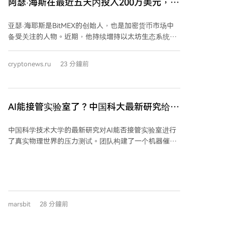
阿瑟·海斯在最近五天内投入200万美元，加
速增持这种山寨币！
亚瑟·海耶斯是BitMEX的创始人，也是加密货币市场中
备受关注的人物。近期，他持续增持以太坊生态系统原
生代币ENA。根据区块链数据分析平台Lookonchain的
信息，海耶斯在最近一次交易中再次购入约1090万枚
cryptonews.ru
23 分鐘前
ENA，价值约98.5万美元。 数据显示，过去五天内海耶
斯累计购买了约2264万枚ENA，总价值约200万美元。
这次大额购买再次让投资者将目光投向以太坊生态，并
密切关注这位市场重要人物对特定山寨币的增持。 海耶
AI能接管实验室了？中国科大最新研究给出
斯以经常进行宏观经济分析和加密货币市场预测而闻
真实物理世界的压力测试
名。近期他对以太坊生态和去中心化金融项目的积极评
中国科学技术大学的最新研究对AI能否接管实验室进行
价，以及对ENA的增持，引发了市场对其长期看法的新
了真实物理世界的压力测试。团队构建了一个机器催化
的解读。 Ethena是开发区块链金融产品的项目之一，以
实验室，将实验能力封装为机器可读技能，供AI智能体
其合成美元解决方案受到关注。其代币ENA用于平台的
调用。 研究系统评测了48种由不同智能体框架和大语言
治理机制和生态系统内的各种功能。最近DeFi领域的热
模型构成的配置，在超过4600次测试中，仅3.3%的AI生
度回升促使投资者更加关注Ethena等项目。 不过专家强
成工作流无需人工修复即可直接执行。表现最佳的组合
调，仅凭大户购买并不足以推动价格上涨。虽然被称为
可执行率也仅为28.1%。 测试发现，当前AI存在明显局
“鲸鱼”的大户交易是重要的市场风向标，但价格走势仍
marsbit
28 分鐘前
限： 1. 其规划能力难以转化为可靠的实验执行能力。生
受到市场整体状况、流动性、投资者需求和宏观经济事
成长序列、复杂逻辑的工作流仍是瓶颈。 2. AI能够根据
件等多种因素影响。 分析师指出，海耶斯过去五天对