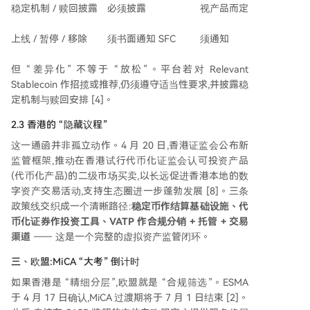
稳定机制 / 赎回披露
必须披露
视产品而定
上线 / 暂停 / 移除
须书面通知 SFC
须通知
但 “差异化” 不等于 “放松”。平台若对 Relevant
Stablecoin 作招揽或推荐,仍须遵守适当性要求,并披露稳
定机制与赎回安排 [4]。
2.3 香港的 “隐藏议程”
这一通函并非孤立动作。4 月 20 日,香港证监会公布新
监管框架,推动在香港试行代币化证监会认可投资产品
(代币化产品)的二级市场买卖,以长远促进香港本地的数
字资产交易活动,支持生态圈进一步蓬勃发展 [8]。三条
政策线交织成一个清晰路径:
稳定币作结算基础设施、代
币化证券作投资工具、
VATP
作合规分销
+
托管
+
交易
渠道
—— 这是一个完整的虚拟资产监管闭环。
三、欧盟:MiCA “大考” 倒计时
如果香港是 “精细分层”,欧盟就是 “合规筛选”。ESMA
于 4 月 17 日确认,MiCA 过渡期将于 7 月 1 日结束 [2]。