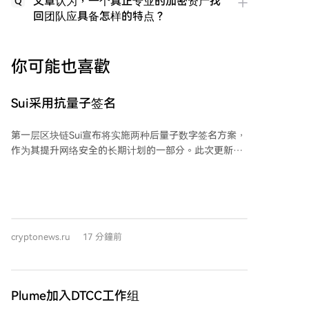
文章认为，一个真正专业的加密资产找
Q
回团队应具备怎样的特点？
你可能也喜歡
Sui采用抗量子签名
第一层区块链Sui宣布将实施两种后量子数字签名方案，
作为其提升网络安全的长期计划的一部分。此次更新旨
在保护用户账户和智能合约免受未来量子计算机可能带
来的潜在威胁。 网络将为普通用户账户采用ML-DSA-
65算法，而为智能合约管理的存储库采用SLH-DSA-
SHA2-128s算法。这两种算法均基于美国国家标准与技
术研究院（NIST）批准的后量子密码学标准。Sui团队表
cryptonews.ru
17 分鐘前
示，使用两种不同的签名方案可以降低风险，因为它们
各自基于不同的数学原理。 大部分实现工作已经完成并
通过测试。计划在今年年底前将抗量子存储库部署到主
网，并在2026年底前将支持ML-DSA-65的账户功能引
Plume加入DTCC工作组
入测试网。账户的后量子认证在主网上线计划定于2027