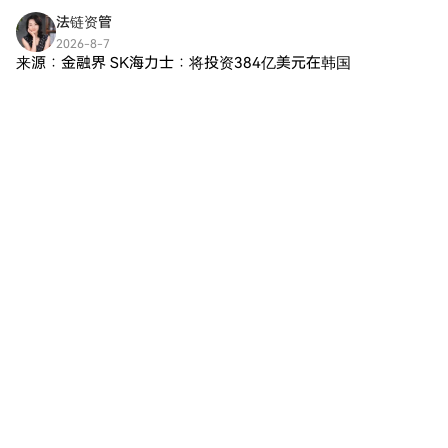
的支付方式信用卡/金融卡購買：
法链资管
使用您的Visa或Mastercard即時
2026-8-7
購買Synfutures (F)。餘額購買：
来源：金融界 SK海力士：将投资384亿美元在韩国
使用您HTX帳戶餘額中的資金進
本土扩张芯片业务 8月7日，SK海力士表示，将投资
行無縫交易。第三方購買：探索
384亿美元在韩国本土扩张芯片业务。具体而言，
諸如Google Pay或Apple Pay等
評論
按讚
分享
SK海力士计划在清州的M17芯片厂投资19.1万亿韩
流行支付方式以增加便利性。
元
C2C購買：在HTX平台上直接與
其他用戶交易。HTX 場外交易
金链小逸
(OTC) 購買：為大量交易者提供
2026-8-7
個性化服務和競爭性匯率。第三
且面临外部因素的压力,若持币者能够承担短期波动,
步：存儲您的Synfutures (F)購買
建议考虑适时减仓,尤其是在市场情绪不稳时,以规避
Synfutures (F)後，將其存儲在您
潜在更大风险。 买入建议:如果你对ZEST的未来发
的HTX帳戶中。您也可以透過區
3
按讚
分享
展前景持乐观态度,并认为该资产在短期价格调整后
塊鏈轉帳將其發送到其他地址或
存在更大
者用於交易其他加密貨幣。第四
步：交易Synfutures (F)在HTX的
云币旅行
現貨市場輕鬆交易Synfutures
2026-8-7
(F)。前往您的帳戶，選擇交易
最低价为0.068246,开盘价为0.068988,收盘价为
對，執行交易，並即時監控。
0.069422,涨跌幅为0.63%。这表明DOGE在一段时
HTX為初學者和經驗豐富的交易
间内保持了相对小幅的波动,整体趋势偏向上升。 *
者提供了友好的用戶體驗。
評論
1
分享