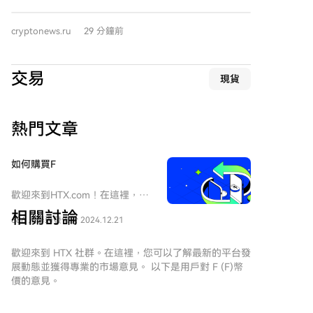
安全事件估计造成约1.755亿美元损失，但均未导致价格
持续破位下行。 期权市场同样未显恐慌。短期隐含波动
cryptonews.ru
29 分鐘前
率处于近期区间低位，风险逆转指标迅速回升，交易者
头寸更为平衡，出现了执行价5万美元的8月看跌期权卖
出与执行价6.5万美元的近期看涨期权买入并存的现象，
交易
現貨
反映出谨慎乐观情绪。 宏观经济方面，美国制造业PMI
强劲，但就业数据有所放缓，市场关注即将公布的非农
就业报告。地缘政治上，霍尔木兹海峡的通航谈判与潜
熱門文章
在限制为能源及航运市场带来不确定性。日本货币政策
及其对全球流动性的潜在影响也受到关注。 报告总结
称，加密货币市场目前展现的是抵御冲击的稳定性，而
如何購買F
非明确的上涨趋势确认。宏观背景仍充满变数，而美国
加密监管立法的进程延迟也增加了短期不确定性。市场
歡迎來到HTX.com！在這裡，購
在消化多重利空后未出现崩溃，这一事实本身正成为构
買Synfutures (F)變得簡單而便
相關討論
建未来预期的基础。
686 人學過
發佈於 2024.12.21
捷。跟隨我們的逐步指南，放心
開始您的加密貨幣之旅。第一
步：創建您的HTX帳戶使用您的
歡迎來到 HTX 社群。在這裡，您可以了解最新的平台發
Email、手機號碼在HTX註冊一個
展動態並獲得專業的市場意見。 以下是用戶對 F (F)幣
免費帳戶。體驗無憂的註冊過程
價的意見。
並解鎖所有平台功能。立即註冊
第二步：前往買幣頁面，選擇您