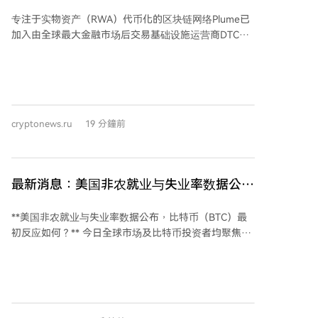
年第一季度。同时，将为钱包、SDK和命令行界面发布
专注于实物资产（RWA）代币化的区块链网络Plume已
必要的更新，独立的安全审计目前仍在进行中。
加入由全球最大金融市场后交易基础设施运营商DTCC
成立的数字资产解决方案行业工作组。该公司将与嘉信
理财、纳斯达克和Alpaca等机构合作，共同制定代币化
证券的行业标准。 DTCC托管的资产总价值超过114万
亿美元，其代币化平台旨在将区块链技术引入现有金融
基础设施，同时不改变传统证券的法律框架。Plume还
cryptonews.ru
19 分鐘前
介绍了其网络的安全机制：每笔交易在最终记录到区块
链前都需经过安全合作伙伴的验证，且其在SEC注册的
关联转让代理机构Kimber Transfer Agency负责维护代
币化证券的官方持有人登记簿。 DTCC计划于2026年以
最新消息：美国非农就业与失业率数据公
受限模式启动其代币化平台的首次交易，完整服务预计
布！比特币（BTC）最初作何反应？
在同年10月正式上线。
**美国非农就业与失业率数据公布，比特币（BTC）最
初反应如何？** 今日全球市场及比特币投资者均聚焦美
国关键就业数据，因其直接影响美联储的货币政策走
向。强劲的就业数据通常意味着美国经济韧性，可能促
使美联储维持高利率或采取更紧缩的政策，这将支撑美
元和美债收益率，同时对高风险资产如比特币构成压
力。因此，每月首个周五发布的数据备受关注。 最新公