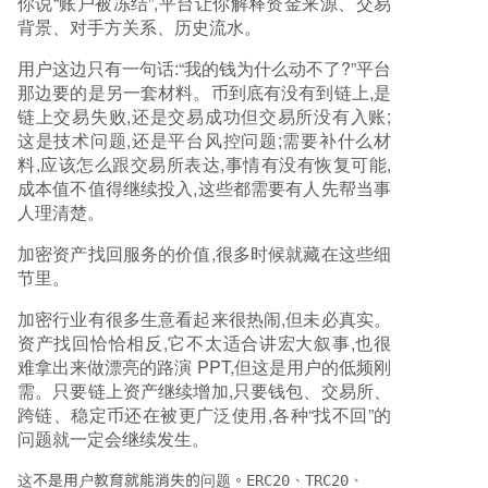
你说“账户被冻结”,平台让你解释资金来源、交易
背景、对手方关系、历史流水。
用户这边只有一句话:“我的钱为什么动不了?”平台
那边要的是另一套材料。币到底有没有到链上,是
链上交易失败,还是交易成功但交易所没有入账;
这是技术问题,还是平台风控问题;需要补什么材
料,应该怎么跟交易所表达,事情有没有恢复可能,
成本值不值得继续投入,这些都需要有人先帮当事
人理清楚。
加密资产找回服务的价值,很多时候就藏在这些细
节里。
加密行业有很多生意看起来很热闹,但未必真实。
资产找回恰恰相反,它不太适合讲宏大叙事,也很
难拿出来做漂亮的路演 PPT,但这是用户的低频刚
需。只要链上资产继续增加,只要钱包、交易所、
跨链、稳定币还在被更广泛使用,各种“找不回”的
问题就一定会继续发生。
这不是用户教育就能消失的问题。
ERC20
、
TRC20
、