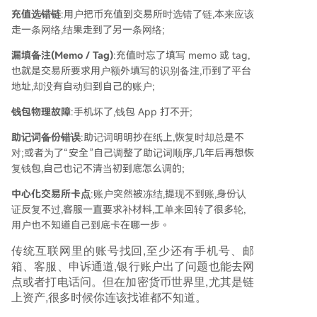
密系统与普通用户之间，这类提供技术、合规与法
充值选错链
:用户把币充值到交易所时选错了链,本来应该
律综合支持的服务将愈发重要。作者团队已与专业
走一条网络,结果走到了另一条网络;
找回机构合作，可为遇到类似问题的用户提供初步
漏填备注(Memo / Tag)
:充值时忘了填写 memo 或 tag,
评估和路径分析，首要目标是帮助用户厘清问题，
也就是交易所要求用户额外填写的识别备注,币到了平台
避免情况恶化。
地址,却没有自动归到自己的账户;
钱包物理故障
:手机坏了,钱包 App 打不开;
助记词备份错误
:助记词明明抄在纸上,恢复时却总是不
对;或者为了“安全”自己调整了助记词顺序,几年后再想恢
复钱包,自己也记不清当初到底怎么调的;
中心化交易所卡点
:账户突然被冻结,提现不到账,身份认
证反复不过,客服一直要求补材料,工单来回转了很多轮,
用户也不知道自己到底卡在哪一步。
传统互联网里的账号找回,至少还有手机号、邮
箱、客服、申诉通道,银行账户出了问题也能去网
点或者打电话问。但在加密货币世界里,尤其是链
上资产,很多时候你连该找谁都不知道。