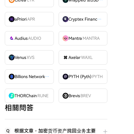
Citrea
CTR
wrapped stUSDT
WSTUSDT
aPriori
APR
Cryptex Finance
CTX
Audius
AUDIO
Mantra
MANTRA
Venus
XVS
Axelar
WAXL
Billions Network
BILL
PYTH (Pyth)
PYTH
THORChain
RUNE
Brevis
BREV
相關問答
根据文章，加密货币资产找回业务主要
Q