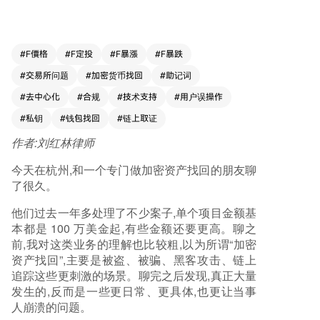
信息、手机损坏导致钱包无法打开、助记词备份错
误或顺序混乱，以及中心化交易所账户被冻结、提
现不到账等。 这些问题的根源在于加密货币的去
中心化特性。用户拥有资产自主权的同时，也承担
#
F價格
#
F定投
#
F暴漲
#
F暴跌
了全部操作责任。一旦私钥丢失或操作出错，往往
#
交易所问题
#
加密货币找回
#
助记词
缺乏像传统银行那样的客服支持。随着更多普通用
户进入加密领域，误操作必然增加。 中心化交易
#
去中心化
#
合规
#
技术支持
#
用户误操作
所虽有客服体系，但处理流程通常复杂、响应缓
#
私钥
#
钱包找回
#
链上取证
慢，需要用户提供交易哈希、网络详情等专业信
作者:
刘红林律师
息，沟通门槛高。这催生了专业找回服务的需求。
其价值在于帮助用户理清问题本质（是技术故障、
今天在杭州,和一个专门做加密资产找回的朋友聊
风控拦截还是材料不足），并提供针对性的解决方
了很久。
案，如链上分析、钱包恢复协助、与交易所沟通及
法律咨询等。 然而，该领域也存在风险，如无实
他们过去一年多处理了不少案子,单个项目金额基
际能力的中间商转手案件，甚至借机进行二次诈
本都是 100 万美金起,有些金额还要更高。聊之
骗，如索要私钥或收取“解冻费”。真正专业的团队
前,我对这类业务的理解也比较粗,以为所谓“加密
反而会审慎评估，根据具体案例（如充错地址的可
资产找回”,主要是被盗、被骗、黑客攻击、链上
逆性、助记词错误类型、冻结原因等）判断可行
追踪这些更刺激的场景。聊完之后发现,真正大量
性，而非承诺“包找回”。 加密资产找回正从零散
发生的,反而是一些更日常、更具体,也更让当事
求助走向专业化。它不追求宏大叙事，而是解决用
人崩溃的问题。
户低频但迫切的刚需。随着行业发展，在复杂的加