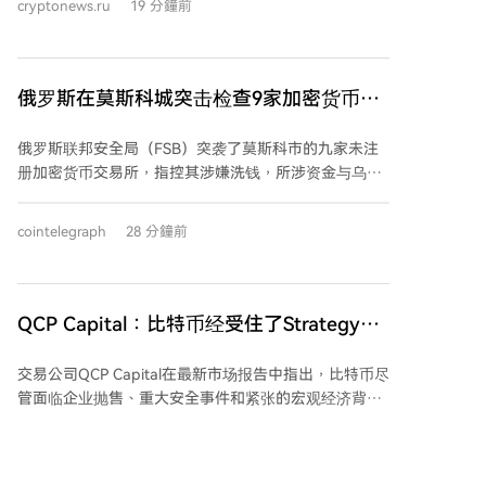
cryptonews.ru
19 分鐘前
布的7月数据显示： * **非农就业人数**：公布值为-23
千，远低于预期的增加85千及前值57千。 * **失业率
**：公布值为4.1%，略低于预期的4.2%，前值为4.2%。
数据公布后，比特币市场随即出现波动。具体价格反应
俄罗斯在莫斯科城突击检查9家加密货币交
请参见随附图表。 （本文不构成投资建议。）
易所
俄罗斯联邦安全局（FSB）突袭了莫斯科市的九家未注
册加密货币交易所，指控其涉嫌洗钱，所涉资金与乌克
兰诈骗电话中心的欺诈活动有关。此次行动中，超过20
名在莫斯科国际商务中心工作的员工被拘留。据称，这
cointelegraph
28 分鐘前
些交易所将电话诈骗俄罗斯受害者所得的现金转换为加
密货币，并转移至据称由乌克兰方控制的账户。 行动由
联邦安全局与内务部联合执行。当局指出，一些18至25
岁的年轻人作为“跑腿”，从受害者处收取现金并送至交
QCP Capital：比特币经受住了Strategy的
易所进行加密货币兑换。尽管这些来自俄罗斯各地的年
抛售和Coldcard的黑客攻击
轻人金融知识有限，但仍被招募参与交易所工作。 俄内
交易公司QCP Capital在最新市场报告中指出，比特币尽
务部已就此案启动大规模欺诈刑事调查，根据俄罗斯法
管面临企业抛售、重大安全事件和紧张的宏观经济背
律，此类犯罪最高可判处10年监禁。联邦安全局表示，
景，但表现出韧性而非恐慌。比特币从周初约6.25万美
将继续识别受害者并评估可能的赔偿事宜。
元回升至近6.4万美元。报告中提到，Strategy公司上周
出售了价值约1.047亿美元的比特币，而Coldcard钱包