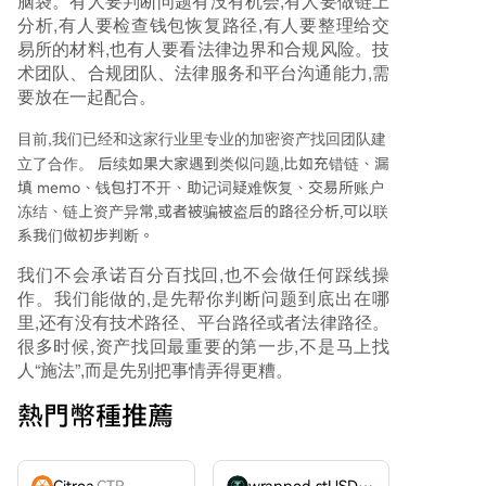
脑袋。有人要判断问题有没有机会,有人要做链上
分析,有人要检查钱包恢复路径,有人要整理给交
易所的材料,也有人要看法律边界和合规风险。技
术团队、合规团队、法律服务和平台沟通能力,需
要放在一起配合。
目前,我们已经和这家行业里专业的加密资产找回团队建
立了合作。
后续如果大家遇到类似问题,比如充错链、漏
填 memo、钱包打不开、助记词疑难恢复、交易所账户
冻结、链上资产异常,或者被骗被盗后的路径分析,可以联
系我们做初步判断。
我们不会承诺百分百找回,也不会做任何踩线操
作。我们能做的,是先帮你判断问题到底出在哪
里,还有没有技术路径、平台路径或者法律路径。
很多时候,资产找回最重要的第一步,不是马上找
人“施法”,而是先别把事情弄得更糟。
熱門幣種推薦