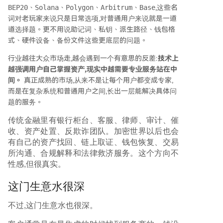
BEP20
、
Solana
、
Polygon
、
Arbitrum
、
Base
,这些名
词对老玩家来说只是日常选项,对普通用户来说就是一道
道选择题。更不用说助记词、私钥、派生路径、钱包格
式、硬件设备、备份文件这些更底层的问题。
行业越往大众市场走,越会遇到一个有意思的反差:
技术上
越强调用户自己掌握资产,现实中越需要专业服务站在中
间。
真正成熟的市场,从来不是让每个用户都变成专家,
而是在复杂系统和普通用户之间,长出一层能解决具体问
题的服务。
传统金融里有银行柜台、客服、律师、审计、催
收、资产处置、反欺诈团队。加密世界以后也会
有自己的资产找回、链上取证、钱包恢复、交易
所沟通、合规解释和法律救济服务。这个方向不
性感,但很真实。
这门生意水很深
不过,这门生意水也很深。