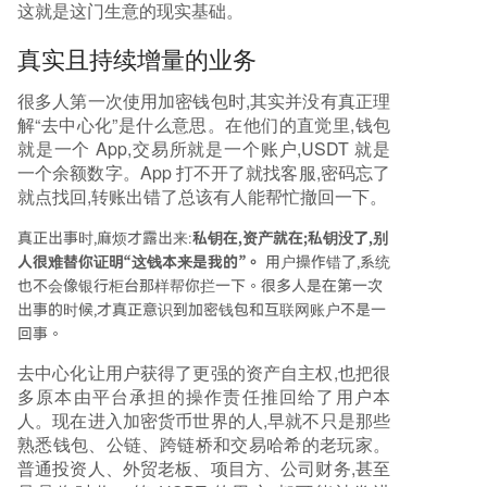
这就是这门生意的现实基础。
真实且持续增量的业务
很多人第一次使用加密钱包时,其实并没有真正理
解“去中心化”是什么意思。在他们的直觉里,钱包
就是一个 App,交易所就是一个账户,USDT 就是
一个余额数字。App 打不开了就找客服,密码忘了
就点找回,转账出错了总该有人能帮忙撤回一下。
真正出事时,麻烦才露出来:
私钥在,资产就在;私钥没了,别
人很难替你证明“这钱本来是我的”。
用户操作错了,系统
也不会像银行柜台那样帮你拦一下。很多人是在第一次
出事的时候,才真正意识到加密钱包和互联网账户不是一
回事。
去中心化让用户获得了更强的资产自主权,也把很
多原本由平台承担的操作责任推回给了用户本
人。现在进入加密货币世界的人,早就不只是那些
熟悉钱包、公链、跨链桥和交易哈希的老玩家。
普通投资人、外贸老板、项目方、公司财务,甚至