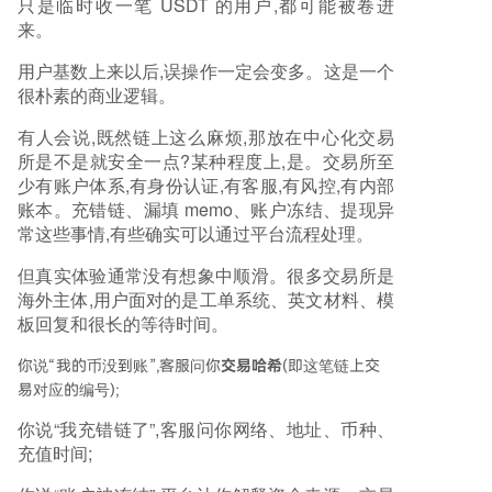
只是临时收一笔 USDT 的用户,都可能被卷进
来。
用户基数上来以后,误操作一定会变多。这是一个
很朴素的商业逻辑。
有人会说,既然链上这么麻烦,那放在中心化交易
所是不是就安全一点?某种程度上,是。交易所至
少有账户体系,有身份认证,有客服,有风控,有内部
账本。充错链、漏填 memo、账户冻结、提现异
常这些事情,有些确实可以通过平台流程处理。
但真实体验通常没有想象中顺滑。很多交易所是
海外主体,用户面对的是工单系统、英文材料、模
板回复和很长的等待时间。
你说“我的币没到账”,客服问你
交易哈希
(即这笔链上交
易对应的编号);
你说“我充错链了”,客服问你网络、地址、币种、
充值时间;