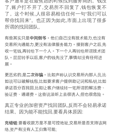
客户通常是在最焦虑的时候找到服务商的。钱没
了,账户打不开了,交易所不回复了,钱包恢复不
了。这个时候,人很容易相信任何一句“我们可以
帮你找回来”。也正因为如此,市面上出现了很多
所谓的找回团队。
有些其实只是
中间倒爷
。他们自己没有技术能力,也没有
交易所沟通能力,更没有法律服务能力。接到客户之后,先
收一笔钱,再转给下一个人。下一个人再转给所谓技术团
队。层层转手以后,客户的钱先没了,事情却没有任何进
展。
更恶劣的,是
二次诈骗
。比如声称认识交易所内部人员,比
如说可以破解钱包,比如要求客户提供助记词和私钥,比如
承诺百分百找回,比如让客户继续转一笔所谓的解冻费、
验证费、通道费。这些说法听上去很诱人,但也很危险。
真正专业的加密资产找回团队,反而不会轻易承诺
结果。因为能不能找回,要看具体原因:
充错链
:要看收款方是不是可控地址,交易所是否支持该网
络,资产有没有人工归集可能;