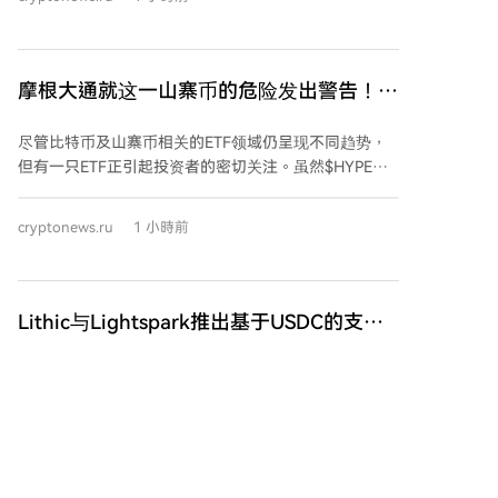
隐私保护。 此次合作旨在简化代币化资产的发行流程，
窃。安全专家指出，这已是同一恶意活动“Shai-Hulud”
并支持开发符合分布式账本技术的应用程序，同时满足
在不到一年内的第三波攻击，暴露出npm生态系统存在
大型金融机构对可靠性、安全性和隐私性的严格要求。
系统性的信任安全问题。事件提醒加密货币相关团队需
摩根大通就这一山寨币的危险发出警告！投
极其谨慎地管理其开发工具和依赖项。
资者为何撤资？详情在此
尽管比特币及山寨币相关的ETF领域仍呈现不同趋势，
但有一只ETF正引起投资者的密切关注。虽然$HYPE
ETF在短期内取得了显著成功，但近期其增长势头有所
放缓。 摩根大通指出，投资于Hyperliquid原生代币
cryptonews.ru
1 小時前
$HYPE的ETF在7月和8月初的资金流入速度已经减慢。
该银行认为，这表明投资者对于$HYPE未来的竞争力产
生了更多疑问。 数据显示，$HYPE ETF在5月和6月的资
金流入量曾是除比特币ETF外最高的加密货币ETF之一，
Lithic与Lightspark推出基于USDC的支付
但这一积极态势在7月开始转变。摩根大通的分析师在
卡
报告中不仅强调了ETF资金流入放缓，更对Hyperliquid
Lithic（一家发卡平台）与Lightspark（专注于国际汇款
的长期竞争力提出了关注。该银行预测，像Hyperliquid
基础设施的开发公司）联合推出了一款基于Visa的支付
这样的去中心化交易平台未来可能面临夺取市场份额的
卡产品。该卡由Lead Bank发行，并采用美元稳定币
重大挑战。 分析师认为，$HYPE ETF资金流入放缓并不
USDC进行结算。 USDC结算机制直接集成在Lightspark
意味着机构投资者的需求完全消失。然而，在5月和6月
平台内。用户的资金以稳定币形式存储，并在支付时自
展现的强劲增长势头未能在7月及8月初延续，这可能表
动兑换为当地货币。这使得新产品能够利用与