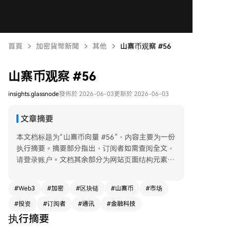
首頁
加密貨幣新聞
其他
山寨币观察 #56
山寨币观察 #56
insights.glassnode
發佈於 2026-06-03
更新於 2026-06-03
文章摘要
本文档标题为“山寨币向量 #56”，内容主要为一份
执行摘要。摘要部分指出，订阅者如需查阅全文，
请登录账户。文档其余部分为网站页面结构元素，
无实质文本内容。
#
Web3
#
加密
#
区块链
#
山寨币
#
市场
#
投资
#
订阅者
#
通讯
#
金融科技
执行摘要