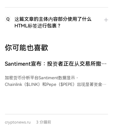
这篇文章的主体内容部分使用了什么
Q
HTML标签进行包裹？
你可能也喜歡
Santiment宣布：投资者正在从交易所撤出
这两种意想不到的山寨币代币！这意味着什
加密货币分析平台Santiment数据显示，
么？牛市即将来临？
Chainlink（$LINK）和Pepe（$PEPE）出现显著资金净
流出。在过去24小时内，从以太坊网络流出的$LINK约
合126万美元，创下自6月29日以来最大单日流出记录。
同时，$PEPE从交易所净流出约4.54万亿枚代币，为自
2024年11月14日以来的最大单日净流出。 代币供应量
在交易所的减少通常意味着投资者将资产转移至私人钱
cryptonews.ru
3 分鐘前
包或其他存储地址，降低了短期内可供抛售的供应量，
从而可能缓解未来的卖压。对于$LINK，市场关注点在