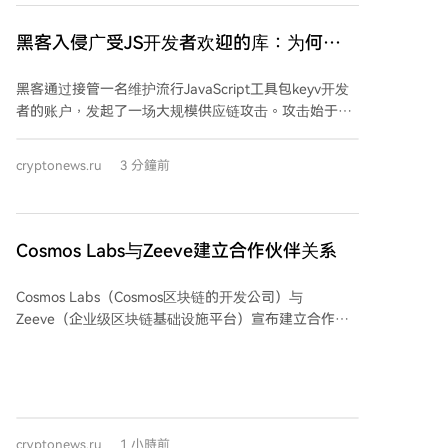
于其机构采用和基础设施发展；对于$PEPE，则聚焦于
潜在的ETF相关动态和迷因币板块的资金轮动。 需注
黑客入侵广受JS开发者欢迎的库：为何
意，交易所供应减少本身并不直接意味着价格上涨，但
npm漏洞对加密领域构成威胁
可能为供需基本面创造更积极的预期。本文不构成投资
黑客通过接管一名维护流行JavaScript工具包keyv开发
建议。
者的账户，发起了一场大规模供应链攻击。攻击始于
2026年8月4日，影响了数百万开发者使用的npm仓库。
攻击者在工具更新中植入恶意代码，当开发者执行常规
cryptonews.ru
3 分鐘前
安装命令`npm install`时，病毒会自动下载并执行。 该
病毒旨在窃取高价值信息，包括：npm和GitHub的访问
凭证、亚马逊AWS云服务密钥、服务器SSH密钥、
KeePass密码文件、代码编辑器配置，以及关键的加密
Cosmos Labs与Zeeve建立合作伙伴关系
货币钱包文件、私钥和助记词。窃取的数据被加密后发
送至黑客控制的GitHub仓库或通过以太坊智能合约指定
Cosmos Labs（Cosmos区块链的开发公司）与
的服务器。 病毒具有自我复制能力，能利用盗取的凭证
Zeeve（企业级区块链基础设施平台）宣布建立合作伙
自动感染其他流行工具包并发布恶意更新，同时深入系
伴关系。双方将共同协助金融机构基于区块链技术启动
统隐藏自身。据安全公司报告，截至8月5日，已有至少
代币化存款和数字资产项目。 合作中，Cosmos将作为
444个软件包（1,381个版本）受到感染，另有报告称受
底层基础，负责账本记录和资产发行；而Zeeve则将专
影响包数量约868个。 此次事件对加密货币行业构成严
注于网络的部署与管理、数据迁移支持、构建工业级应
重威胁。一旦开发者电脑被感染，黑客可能获取项目代
用架构、运行节点及验证器，并通过其隐私层工具提供
码库、服务器和钱包的访问权，进而导致重大资产失
cryptonews.ru
1 小時前