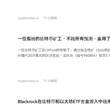
币化货币市场基金、私人信贷、房地产收益及大宗商品支持
者更青睐透明、受监管的产品，而非纯投机机会。RWA存款额
美元，同比增长超三倍，现货交易活动同期增长220%。 据RWA.xyz统计，2026年
cryptonews.ru
11 小時前
链上代币化RWA总价值已超300亿美元，较前一年翻倍。截至
接近380亿美元。 RWA并非取代传统金融，而是成为其与区块链世界的桥梁。银行
与资管公司得以在公链上发行合规产品，同时DeFi用户获得
资产。传统金融提供资本、监管与成熟产品，区块链则带来2
一位孤独的比特币矿工，不顾所有预测，赢得了
可编程性、全球访问与更低成本。 代币化正被视为基础设施工具，而不仅是加密应
奖励大奖
用。代币化信贷仍是RWA中最大类别，区块链降低了成本并
一位比特币矿工在CKPool的帮助下，通过独立挖矿（Solo
值已超70亿美元。国债是增长最快的机构板块，受高利率与
价值约20万美元的区块奖励。该区块（编号960804）包含3.1
宗商品（尤其黄金支持代币）类别也在扩展，结合了黄金的
贴和约0.032 BTC的交易手续费。 该矿工的计算能力波动很大，峰值达到100
的便利性，常在全球不确定性时期吸引资金。房地产类别规
PH/s，约为当时比特币全网算力的0.011%。这种算力特征
保持稳定增长。
力，而非使用固定的家庭矿机。凭借此算力，平均每64天就
远低于小型家庭矿机通常所需的数十年时间。 CKPool是一个允许矿工连接其设备进
cryptonews.ru
11 小時前
行独立挖矿的服务，仅收取约2%的费用。这是该服务自成立以
个区块。此次出块也标志着其代码库集成Stratum V2协议
块（尽管实际使用了更旧的V1协议）。 在当前挖矿产业集中于少数大型矿池的背景
下，此次事件表明，只要拥有足够的算力和有效的区块模板
Blackrock在比特币和以太坊ETF资金流入中领
可地获得完整的区块奖励。开发者Dr -ck（真名Kon Koliv
美元
货币行业近期因硬件钱包漏洞等问题出现混乱，但比特币网