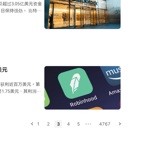
超过3.05亿美元资金
00），届时区块奖励将降
持强劲。 比特币
矿难度预计在本周末（8月
3亿美元），ARK
算力已从2025年底的峰
元。Vaneck的HODL是
这位幸运矿工的身份及
ETF也表现积极，净流入
金流入。而瑞波币
F当日未录得净资金流动。
贝莱德是主要需求来源，
美元
AT获利近百万美元。第
1.75美元，其利润达
在12小时内获利98.5
到Robinhood交易
1
2
3
4
5
4767
•••
代币化股票和实物资产，
n生态活跃度显著提升，单
CASHCAT是该网络中