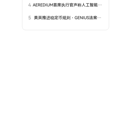
4
AEREDIUM首席执行官声称人工智能增
强了对稳定币储备的控制
5
美英推进稳定币规则，GENIUS法案进
入实施阶段