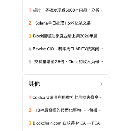
1
超过一昼夜发现近5000个问题：分析师
对比特币生态系统进行大规模审计
2
Solana单日处理1.699亿笔交易
3
Block因强劲季度业绩上调2026年展
望，称AI已触及几乎所有代码
4
Bitwise CIO：若本周CLARITY法案闯关
失败，加密市场将会发生什么？
5
交易量增至2.5倍，Circle的收入为何只
多了 7%？
其他
1
Coldcard漏洞利用案将七月损失推高至
2.47亿美元，成为2026年第二糟糕的月
份
2
10种最奇怪的代币化事物……包括放
屁
3
Blockchain.com 在获得 MiCA 与 FCA
批准后，又赢得开曼群岛托管牌照