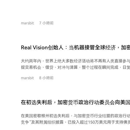
250亿美元企业债增加供给压力，市场对美联储加息预期升
元走强。 美股承压连续第二日收跌，道指跌幅居前。存储芯片股因业绩指引不佳领
跌，西部数据暴跌超13%。个股方面，AppLovin、Datad
marsbit
7 小時前
速放缓而大幅下挫。SpaceX限售股解禁后股价不跌反涨。
显示在非农数据发布前保持谨慎。 欧股表现相对强势，STOXX 600指数继续创新
高。其他资产方面，日元回落，黄金冲高后持平，比特币未能有
口。市场正等待非农就业数据提供更明确的方向指引。
Real Vision创始人：当机器接管全球经济，
一的支付通道
大约两年内，世界上绝大多数经济活动将不再有人类直接参
捉交易机会、借贷、对冲与清算，整个过程在瞬间完成，日复一
转变的根源在于旧经济面临劳动力枯竭。人口生育率下降、
marsbit
8 小時前
滞，政府只能依靠举债和印钞维持，导致货币持续贬值。 然而，机器无法使用人类
银行体系。银行开户需要自然人身份，处理的最小单位（如1
频、微额支付的需求，且交易速度慢、周末停滞。相比之下，
毫秒的跨境支付，无需开户，精度可达小数点后18位，全年
在初选失利后，加密货币政治行动委员会向美国
能自动执行条件与分发。 加密行业的核心意义在于为机器经济提供唯一的清算通
万美元
道。这一切发生在人类感官无法直接捕捉的维度，就像观察
在美国密歇根州初选失利后，与加密货币行业结盟的政治行动委
代币化是关键。它不仅是将股票、债券等资产上链，更是将
竞争”及其附属组织披露，已投入超过150万美元用于支持佛
限、数据、能源等）转化为机器可读、可交易的数据包。这
和怀俄明州的国会候选人。这些资金主要用于媒体广告，支