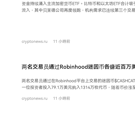
资金持续涌入主流加密货币ETF。比特币和以太坊ETF合计吸引
下一次比特币减半预计在2028年春季（区块高度约1,050,0
流入，其中贝莱德公司再度领跑，机构需求已连续第三个交易日保
至1.5625 BTC，交易手续费的重要性将日益凸显。全网挖
ETF净流入2.4442亿美元，贝莱德的IBIT基金占大头（1.968
8日）进行调整，同时BIP-110软分叉也可能激活。近期全网
21Shares的ARKB和富达的FBTC分别流入3763万和1128万美
值有所回落，部分归因于AI数据中心对电力和设备的竞争。
唯一出现资金流出的比特币ETF，流出1467万美元。以太坊
其后续计划，如同典型的比特币地址一样，保持匿名。
6086万美元，贝莱德的产品占主导。 其他加密货币ETF方面，
cryptonews.ru
11 小時前
Hyperliquid（$HYPE）ETF在经历长期赎回后恢复小幅资
（$XRP）ETF则遭遇358万美元的资金流出。Solana ET
总体而言，比特币和以太坊ETF持续吸引机构投资者关注，
而小型代币相关ETF的资金活动则波动较大。
两名交易员通过Robinhood迷因币各赚近百万
两名交易员通过在Robinhood平台上交易的迷因币$CASHC
一位投资者投入79.1万美元购入1314万枚代币，随着币价涨至
95.6万美元。另一名交易员仅花费519美元买入996万枚代币，
cryptonews.ru
11 小時前
万美元。 此次暴涨发生于8月6日，当日$CASHCAT价格单日涨幅最高达80%，市值
从1500万美元飙升至约1.37亿美元。价格上涨恰逢该代币被添加
应用程序中。 此前一天，去中心化交易所Uniswap在Robinhood Chain区块链上推
出了专用于迷因币发行的平台Pools。尽管该链最初定位于
但迷因币迅速成为主导产品。数据显示，Robinhood Chai
日手续费总额达329万美元，其中Uniswap贡献220万美元。$