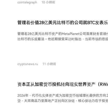
信息市场，由代币化货币驱动。 机器不会导致需求崩塌，反而会引入数十亿新参与
cointelegraph
10 小時前
《数字资产市场清晰度法案》的共和党及民主党候选人。 具体支出包括：在阿拉斯
者，消耗巨量资源。真正的挑战在于人类获取报酬的模式将
加州，投入超50万美元支持众议员尼克·贝吉奇的连任；在佛
时间的定价机制，在人力不再稀缺时将失效。 未来，稀缺资源将转向人类独有的信
共和党候选人悉尼·格鲁特斯投入类似金额；并为竞选怀俄明
任、审美和真实人格。财富将流向机器所有者及其底层基础
哈丽雅特·哈格曼提供支持。此外，民主党方面也投入了5万
管理着价值28亿美元比特币的公司就BTC发表
任何人都可以持有这份基础设施的一部分。因此，普通人的
23选区的洛伊丝·弗兰克尔。 此次投入的背景是，该PAC支持的密歇根州第13选区现
设施的份额，分享其增长价值，而非与机器比拼速度。
任众议员希里·塔内达尔在初选中落败，尽管相关超级PAC为其
管理着28亿美元比特币资产的MetaPlanet公司首席财务官
报道指出，这些支出是加密货币行业试图通过媒体影响美国
比特币的乐观看法。他近期接受采访时指出，当前市场的悲观情
超级PAC在2024年选举周期中已报告花费超1.7亿美元，可
惊人相似，并认为价格回调与杠杆清算为比特币新一轮增长打开了大
时，国会议员对《清晰度法案》的投票立场，可能直接影响他们
承认，近期比特币价格下跌导致市场对持有比特币的上市公
中能否获得加密行业的支持或反对。一个主要的加密倡导组织表
强调这是周期性现象。他以MicroStrategy为例，指出这
要目标”是推动加密市场结构立法在国会通过，并将根据议员
结构问题可能比比特币本身跌幅更大，但长期趋势将会逆转。 他认为，比特币要
对其进行评级，以供PAC等组织分配资金时参考。
cryptonews.ru
11 小時前
现成为全球金融体系重要组成部分的目标，必须与传统资本
资者使用冷钱包不足以支撑其大规模增长。对于来自部分比
评，勒克莱尔辩护称，优先股和债务工具等金融产品是吸引
的重要桥梁。 勒克莱尔表示，有强烈信号表明市场可能已经触底。他解释称，第二
资本正从加密货币投机转向现实世界资产（RW
季度末机构为优化投资组合，将资金从比特币相关资产转向
了人为的卖压。他认为市场夸大了量子计算等潜在风险，并
2026年，代币化实体资产成为加密货币领域增长最快的方向
尽，比特币将在没有重大利好消息的情况下突然大幅上涨。
贷、大宗商品乃至房地产正转向区块链，核心驱动力在于投
求。 经历市场波动后，大型资本倾向于能提供稳定回报的资产，例如计息国债、代