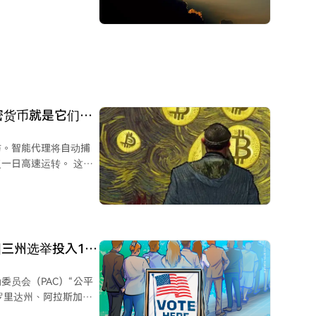
温，美债收益率上行，美
og等因业绩未达预期或增
整体市场交易活跃度低，
效突破6.5万美元关
加密货币就是它们唯
与。智能代理将自动捕
日高速运转。 这一
社会老龄化导致增长停
美分）无法满足机器高
区块链可以实现约300
无休，且支付可编程，
三州选举投入150
河流却看不见水分子。
员会（PAC）“公平
一切（货币、身份、权
罗里达州、阿拉斯加州
将催生一个全新的全球
持对象包括曾投票支持