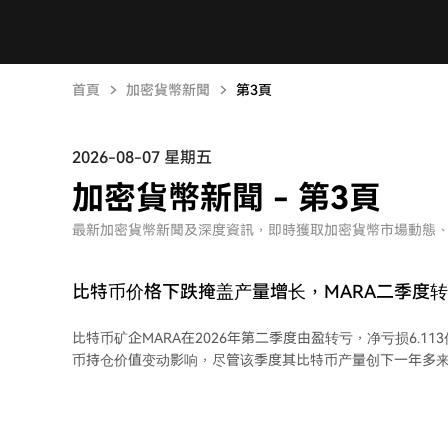
首頁
加密貨幣新聞
第3頁
2026-08-07 星期五
加密貨幣新聞 - 第3頁
最新加密貨幣新聞及深度資訊，即時獲取加密貨幣市場動態
比特币价格下跌掩盖产量增长，MARA二季度
比特币矿企MARA在2026年第二季度由盈转亏，净亏损6.1
币持仓价值变动影响，尽管该季度其比特币产量创下一年多
为2,422枚比特币，同比增长3%，但平均比特币价格下跌2
MARA首席财务官表示，比特币价格造成了严峻的营收环境
成了电力资产组合和资本结构的根本性转型。 截至6月30日，MARA持有35,577枚比