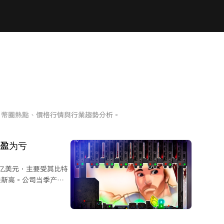
、幣圈熱點、價格行情與行業趨勢分析。
转盈为亏
13亿美元，主要受其比特
来新高。公司当季产量
8%完全抵消了产量增长。
，同时公司利用该季度完