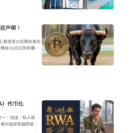
被颠覆。薪资作为人类
罗里达州第16选区，为
州参议院席位的众议员
设施。而历史上首次，
多美元支持佛罗里达州第
乐观声明！
策略应是持有底层基础
投入了超200万美元。
迪伦·勒克莱尔近期发表对
选举的最新例证。相关
绪与2022年的暴跌
能改变国会现有格局。同
门。 勒克莱尔
在2026年中期选举
司产生负面看法，但他
示，其2026年的“首
类公司在市场低迷时因资本
的投票记录和公开声明
实
市场整合，仅靠个人投
特币原教主义者的批
不同风险偏好机构资本
A）代币化
人工智能股票，这制造
断言一旦抛售力量耗
之一。国债、私人信
资者对稳定收益的追