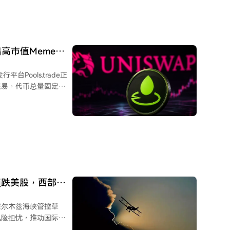
正积极向AI和高性能
与喜达屋资本合作改造
吉瓦的电网容量，以及
er。公司目标在年底前至少签
出高市值Meme
关系，其资本分配原则
能是AI、主权云或企
行平台Pools.trade正
交易，代币总量固定为
式，并仅收取0.25%
至目前，平台上并未出现市
NG和POOLS，均因被
鼠仓”和公平性的社区
 文章分析指
信任。提前铸造引发的公
ls.trade尚未诞
领跌美股，西部数
binhood Chain
霍尔木兹海峡管控草
风险担忧，推动国际油
胀压力，叠加谷歌发行