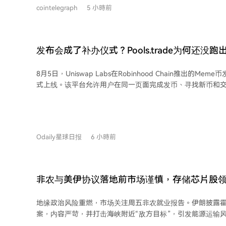
特币，公允价值21亿美元，为第四大公开比特币持有方。公司
cointelegraph
5 小時前
计算基础设施扩张，包括收购法国公司Exaion的多数股权、
矿场以满足AI客户需求、收购德克萨斯州土地以获取高达2
pending 收购俄亥俄州的Long Ridge Energy & Pow
署两份AI/HPC租赁协议。 MARA首席执行官在股东信中强调，比特币挖矿仍是其核
发布会成了补办仪式？Pools.trade为何还没跑
心业务和现金流的来源，公司不视挖矿与AI基础设施为竞争
币？
是将每兆瓦电力部署到价值最高的应用中，可能是挖矿，也可
8月5日，Uniswap Labs在Robinhood Chain推出的Meme币发
业计算。
式上线。该平台允许用户在同一页面完成发币、寻找新币和
10亿枚，流动性永久锁定。平台提供即时发行和众筹发行两种模
的极低交易手续费。 尽管平台上线前链上交易量已超1.5亿美元，上线首日交易量占
比超过Robinhood Chain发行平台总交易量的一半，但截
值超过1000万美元的明星Meme币。市值最高的两个代币FRO
Odaily星球日报
6 小時前
发现在平台官方倒计时开始前就已提前铸造，引发了关于“老
质疑，导致其市值从高点（FRONG一度触及1800万美元）大幅回落。
出，Meme币的成功很大程度上依赖于社区对公平起跑线的
平性质疑，削弱了社区的FOMO情绪和自发传播动力，这可能是Poo
非农与美伊协议落地前市场谨慎，存储芯片股
生高市值Meme币的主要原因。不过，凭借Uniswap的现有流量和Ro
据跌13%，原油走强
的热度，平台仍有望在未来出现表现突出的代币。
地缘政治风险重燃，市场关注周五非农就业报告。伊朗披露
案，内容严苛，并打击海峡附近“敌方目标”，引发能源运输
价大幅上涨。布伦特原油一度升破83美元。油价急涨重燃通