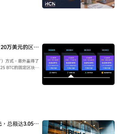
代币。数据显示，投资
在第二季度增至74亿
2026年8月，该价值已
了此前链上无法触及的
4小时结算、透明度、
20万美元的区块
提升透明度，其链上总
挖矿）方式，意外赢得了
稳健收益需求推动。大
25 BTC的固定区块补
避险属性与区块链交易
模虽小于信贷市场，但
表明其可能租用了云算
有机会挖出一个区块，
来成功挖出的第317
后，在主网挖出的首个区
，个人仍有可能无需许
先，总额达3.05亿
as）借此指出，尽管加密
络仍在持续稳定运行。