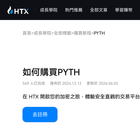
成長學院
熱門推薦
全部文章
學習賺幣
首頁
>
成長學院
>
全部標籤
>
購買教程
>
PYTH
如何購買PYTH
569 人已完成
發佈於 2024.12.12
更新於 2026.06.02
在 HTX 開啟您的加密之旅，體驗安全直觀的交易
去註冊