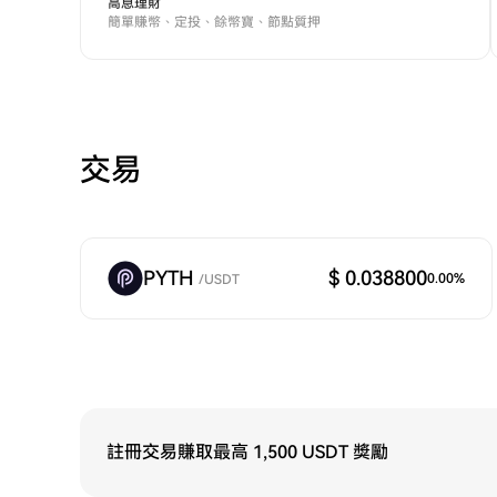
高息理財
簡單賺幣、定投、餘幣寶、節點質押
交易
PYTH
$ 0.038800
0.00
%
/
USDT
註冊交易賺取最高 1,500 USDT 獎勵