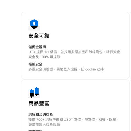
安全可靠
儲備金證明
HTX 提供 1:1 儲備，並採用多層加密和離線錢包，確保資產
安全及 100% 可提取
帳號安全
多重安全項驗證，異地登入提醒，防 cookie 劫持
商品豐富
現貨和合約交易
提供 700+ 現貨幣種和 USDT 本位、幣本位、期權、跟單、
交易機器人交易服務