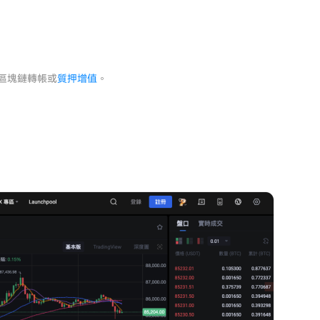
區塊鏈轉帳或
質押增值
。