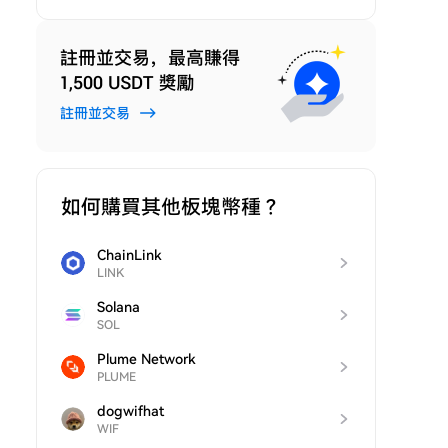
如何購買其他板塊幣種？
ChainLink
LINK
Solana
SOL
Plume Network
PLUME
dogwifhat
WIF