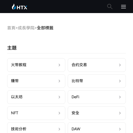
首頁
>
成長學院
>
全部標籤
主題
火幣教程
合約交易
賺幣
比特幣
以太坊
DeFi
NFT
安全
技術分析
DAW