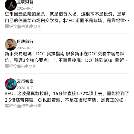
互联财智
2026-8-7
进币圈最危险的念头，就是借钱入场。这根本不是投资，是拿
自己的信誉给市场白交学费。$ZEC 币圈不是赌场，是靠纪律和
评论
点赞
分享
耐心才能站稳的竞技场。本金少的人更要沉住气，耐心等确定
性机会。$XAU 去年我带过一个
区块前行
2026-8-7
新手交易避坑｜DOT 实操指南 很多新手在DOT交易中容易踩
坑，整理3个核心要点： 1. 不盲目抄底：DOT跌到$0.81附近再
评论
7
分享
考虑低吸，跌破后坚决止损，不逆势补仓； 2. 不重仓梭哈：单
方向仓位不超
云币智富
2026-8-7
$EUL 这波是真敢拉啊，15分钟直接1.72%顶上去，量能拉到了
2.5倍还带突破。OI也跟着涨，不是在虚张声势，是真正的杠杆
评论
点赞
分享
多头进场了。 看着像是一路把近20根5分钟K线的区间上沿都给
踩穿了，主动买