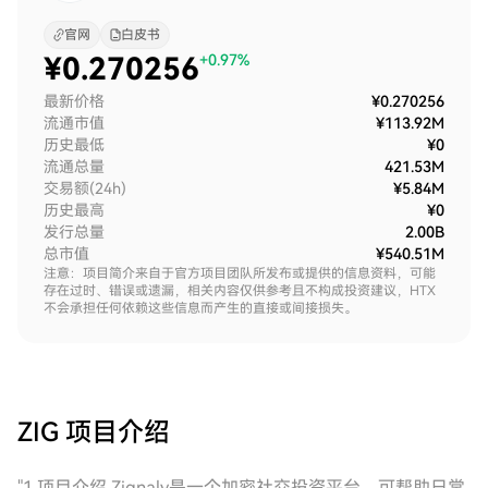
官网
白皮书
¥
0.270256
+0.97%
最新价格
¥0.270256
流通市值
¥113.92M
历史最低
¥0
流通总量
421.53M
交易额(24h)
¥5.84M
历史最高
¥0
发行总量
2.00B
总市值
¥540.51M
注意：项目简介来自于官方项目团队所发布或提供的信息资料，可能
存在过时、错误或遗漏，相关内容仅供参考且不构成投资建议，HTX
不会承担任何依赖这些信息而产生的直接或间接损失。
ZIG
项目介绍
"1.项目介绍 Zignaly是一个加密社交投资平台，可帮助日常