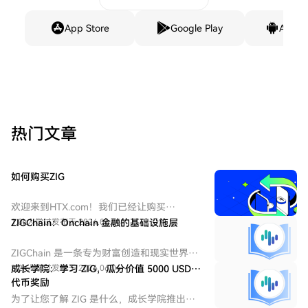
App Store
Google Play
Andro
热门文章
如何购买ZIG
欢迎来到HTX.com！我们已经让购买
ZIGChain（ZIG）变得简单而便捷。跟随我们
1.0k人学过
ZIGChain：Onchain 金融的基础设施层
发布于 2024.06.04
的逐步指南，放心开始您的加密货币之旅。
第一步：创建您的HTX账户使用您的电子邮
ZIGChain 是一条专为财富创造和现实世界资
件、手机号码注册一个免费账户在HTX上。
产（RWA）代币化而生的 Layer 1 区块链。
3.2k人学过
成长学院：学习 ZIG，瓜分价值 5000 USDT
发布于 2026.06.04
体验无忧的注册过程并解锁所有平台功能。
代币奖励
立即注册第二步：前往买币页面，选择您的
为了让您了解 ZIG 是什么，成长学院推出多
支付方式信用卡/借记卡购买：使用您的Visa