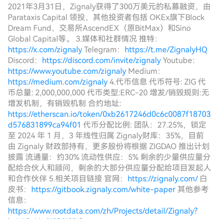
2021年3月31日，Zignaly获得了300万美元的私募融资，由
Parataxis Capital 领投，其他投资者包括 OKEx旗下Block
Dream Fund、交易所AscendEX（原BitMax）和Sino
Global Capital等。 3.媒体和社群情况 推特：
https://x.com/zignaly
Telegram：
https://t.me/ZignalyHQ
Discord：
https://discord.com/invite/zignaly
Youtube：
https://www.youtube.com/zignaly
Medium：
https://medium.com/zignaly
4.代币信息 代币符号: ZIG 代
币总量: 2,000,000,000 代币类型:ERC-20 增发/销毁规则:无
增发机制，有销毁机制 合约地址:
https://etherscan.io/token/0xb2617246d0c6c0087f18703
d576831899ca94f01
代币分配比例: 团队：27.25%，锁定
至 2024 年 1 月，3 年线性归属 Zignaly财库：35%，目前
由 Zignaly 财政部持有，更多股份将根据 ZIGDAO 推出计划
披露 流通量：约30% 流动性供应：5% 剩余的少量供应量分
配给合伙人和顾问，剩余的大部分供应量分配给项目发起人
和合作伙伴 5.相关项目链接 官网：
https://zignaly.com/
白
皮书：
https://gitbook.zignaly.com/white-paper
其他参考
信息：
https://www.rootdata.com/zh/Projects/detail/Zignaly?