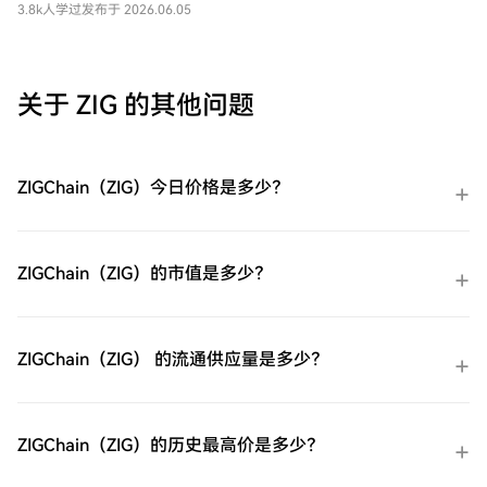
种学习赚币活动。
3.8k人学过
发布于 2026.06.05
或Mastercard即时购买ZIGChain（ZIG）。
余额购买：使用您HTX账户余额中的资金进
行无缝交易。第三方购买：探索诸如Google
Pay或Apple Pay等流行支付方法以增加便利
关于 ZIG 的其他问题
性。C2C购买：在HTX平台上直接与其他用
户交易。HTX场外交易台（OTC）购买：为
大量交易者提供个性化服务和竞争性汇率。
第三步：存储您的ZIGChain（ZIG）购买完您
ZIGChain（ZIG）今日价格是多少？
的ZIGChain（ZIG）后，将其存储在您的HTX
账户钱包中。您也可以通过区块链转账将其
发送到其他地方或者用于交易其他加密货
币。第四步：交易ZIGChain（ZIG）在HTX的
ZIGChain（ZIG）的市值是多少？
现货市场轻松交易ZIGChain（ZIG)。访问您
的账户，选择您的交易对，执行您的交易，
并实时监控。HTX为初学者和经验丰富的交
易者提供了友好的用户体验。
ZIGChain（ZIG） 的流通供应量是多少？
ZIGChain（ZIG）的历史最高价是多少？