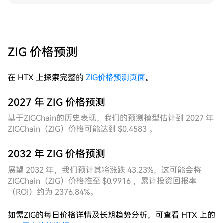
60分钟K线呈现出典型的高频震荡结构，网格触发频次
显著提升，单日网格成交笔数饱满，动态网格凭借实时
感知波动率变化、自动收窄格距的机制，在日内多个窄
幅波动时段内均实现了比固定网格更密集的吃单覆盖，
累计捕获收益明显占优。7D维度复盘来看，过去一周
ZIG 价格预测
ZIG整体呈现先抑后扬再回落的宽幅震荡走势，周内出
现一次明显的向上脉冲随后快速回归均值区域，固定网
在 HTX 上探索完整的
ZIG价格预测页面
。
格在脉冲行情中因格距预设偏窄而出现漏单，而动态网
格在脉冲启动阶段及时扩展上轨覆盖区间，完整捕获了
该波段内的多个高价卖出节点，随后价格回落至低位时
2027 年 ZIG 价格预测
再度密集补仓，周度综合收益率表现突出。此外，
基于ZIGChain的历史表现，我们的预测模型估计到 2027 年
Laser Digital战略入股ZIG并与ZIG Markets达成合作的
ZIGChain（ZIG）价格可能达到 $0.4583 。
消息落地，为生态基本面提供了机构级背书，市场情绪
边际改善，进一步强化了当前区间震荡行情的持续性预
2032 年 ZIG 价格预测
期，网格策略的运行土壤持续夯实。
展望 2032 年，我们预计其将涨跌 43.23%，这可能会将
ZIGChain（ZIG）价格推至 $0.9916 ，累计投资回报率
（ROI）约为 2376.84%。
如需ZIG的每日价格详情及长期趋势分析，可查看 HTX 上的