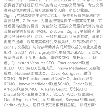
投资者了解经过仔细审核的专业人士的交易策略，专业交易
者将获得遵循其交易方式的每个人的一小部分收益。
Zignaly的跟单交易主要特点包括：投资者只有在获利时才
需要付费。Z-Prime：为基金经理提供了一套高级工具，可
处理更高级别的投资，为能够处理更高交易量的策略的专业
交易者提供专属访问权限。Z-Score：Zignaly平台的 AI 算
法会仔细分析盈利能力、一致性和风险状况等参数；系统会
向用户提问，以确定其偏好的交易风格，然后将y用户的
Zignaly 交易账户与能够帮助其实现所需收益的专业交易者
配对。2023 年9月，Zignaly宣布更名为ZIGDAO。 2.团队/
投资信息 Bart R. Bordallo：联创&CEO，曾任Jooicer联
创，Quickstart Ventures CEO，Tractionboard联创
&CEO，Occide LLC创始成员，Innova Medialead SL创始
成员，Hadanet创始成员。 David Rodríguez：联创
&CMO，曾任Tractionboard联创&CMO，Jooicer联创
&CMO，Innova Medialead联创&CMO，Occide联创，
Artigoo联创&CMO。 A. Rafay Gadit：联创&CFO，
Disrupt合伙人&投资负责人，SQUAT WOLF战略顾问，
Mandi Express (Pvt.) Ltd战略顾问，Savyour战略顾问，
Gaditek合伙人，渣打银行交易银行副总监。 融资方面：