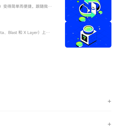
户余额中的资金进行无缝交易。第三
END）变得简单而便捷。跟随我们
方法以增加便利性。C2C购买：在
HTX账户使用您的电子邮件、
）购买：为大量交易者提供个性化
并解锁所有平台功能。立即注册
完您的Analysoor（ZERO）
：使用您的Visa或
转账将其发送到其他地方或者用
购买：使用您HTX账户余额中的资金
HTX的现货市场轻松交易
ta、Blast 和 X Layer）上的
 Pay等流行支付方法以增加便利
行您的交易，并实时监控。HTX
、治理、RWA借贷和账户抽象，
外交易台（OTC）购买：为大量
协议以点对点的方式运行，消除
nd（ZEROLEND）购买完
前是Linea、zkSync和X
X账户钱包中。您也可以通过区块链
nea上TVL 1.91亿美金，
步：交易
资信息Ryker：ZeroLend 创
end（ZEROLEND)。访问您的
2500 万美元估值完成 300
为初学者和经验丰富的交易者提
nders Fund、Morning
ransform Capital、Cypher
al、Genblock、viaBTC、GBV
oodstock 的 Pranav Sharma、
/zerolendxyzTelegram：
invite/zerolend4.代币信息代币符
C-20增发/销毁规则:无增发机制合约
A7e0a24f9B0718FDC3C7A7代币
11个月释放空投：18%，TGE