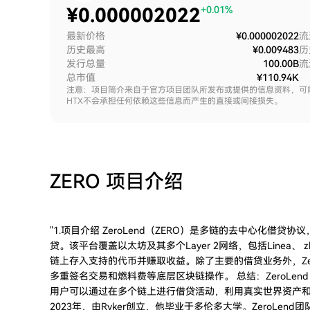
¥
0.000002022
+0.01%
最新价格
¥0.000002022
流
历史最高
¥0.009483
历
发行总量
100.00B
流
总市值
¥110.94K
注意：项目简介来自于官方项目团队所发布或提供的信息资料，可
HTX不会承担任何依赖这些信息而产生的直接或间接损失。
ZERO
项目介绍
"1.项目介绍 ZeroLend（ZERO）是多链的去中心化借贷
贷。该平台覆盖以太坊及其多个Layer 2网络，包括Linea、 zkSyn
链上存入支持的代币并赚取收益。除了主要的借贷业务外，Zer
多重签名交易和燃料费等底层区块链操作。 总结：ZeroLend 专
用户可以通过在多个链上进行借贷活动，利用真实世界资产和流动性
2023年，由Ryker创立，他毕业于多伦多大学。ZeroL