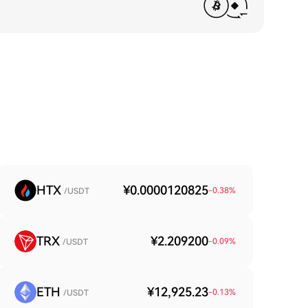
HTX
¥0.0000120825
-0.38
%
/USDT
TRX
¥2.209200
-0.09
%
/USDT
ETH
¥12,925.23
-0.13
%
/USDT