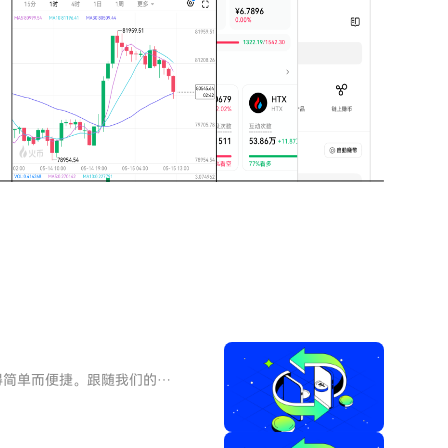
O）变得简单而便捷。跟随我们的逐
X账户使用您的电子邮件、手机
锁所有平台功能。立即注册第二
isa或Mastercard即