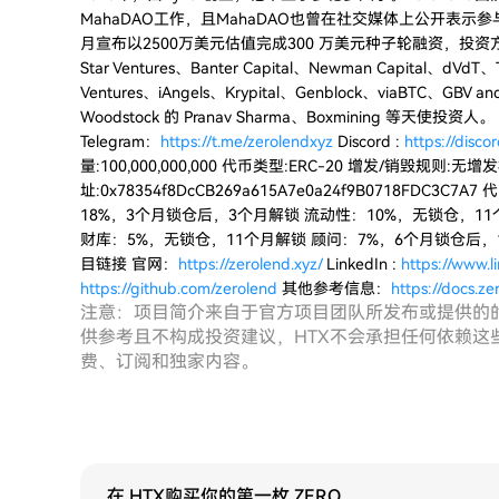
MahaDAO工作，且MahaDAO也曾在社交媒体上公开表示参与了Z
月宣布以2500万美元估值完成300 万美元种子轮融资，投资方包括 Mome
Star Ventures、Banter Capital、Newman Capital、dVdT、T
Ventures、iAngels、Krypital、Genblock、viaBTC、GBV and 
Woodstock 的 Pranav Sharma、Boxmining 等天使投
Telegram：
https://t.me/zerolendxyz
Discord :
https://disco
量:100,000,000,000 代币类型:ERC-20 增发/销毁规则:无
址:0x78354f8DcCB269a615A7e0a24f9B0718FD
18%，3个月锁仓后，3个月解锁 流动性：10%，无锁仓，11
财库：5%，无锁仓，11个月解锁 顾问：7%，6个月锁仓后，1
目链接 官网：
https://zerolend.xyz/
LinkedIn :
https://www.
https://github.com/zerolend
其他参考信息：
https://docs.z
注意：项目简介来自于官方项目团队所发布或提供的
供参考且不构成投资建议，HTX不会承担任何依赖这
费、订阅和独家内容。
在 HTX购买你的第一枚 ZERO