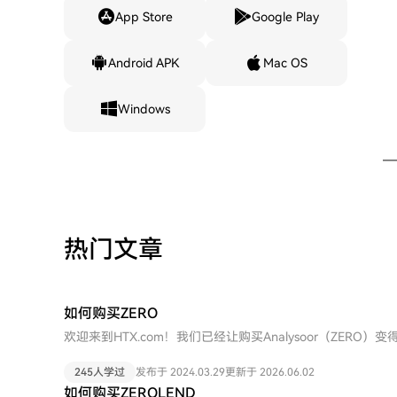
App Store
Google Play
Android APK
Mac OS
Windows
热门文章
如何购买ZERO
欢迎来到HTX.com！我们已经让购买Analysoor（ZER
步指南，放心开始您的加密货币之旅。第一步：创建您的HT
号码注册一个免费账户在HTX上。体验无忧的注册过程并解
245人学过
发布于 2024.03.29
更新于 2026.06.02
步：前往买币页面，选择您的支付方式信用卡/借记卡购买：使用您的V
如何购买ZEROLEND