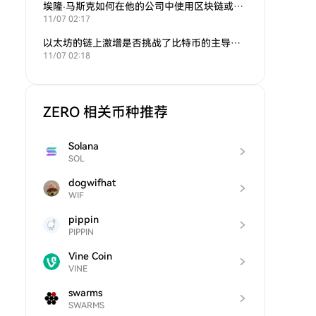
埃隆·马斯克如何在他的公司中使用区块链或加密货币？
11/07 02:17
以太坊的链上激增是否挑战了比特币的主导地位？
11/07 02:18
ZERO 相关币种推荐
Solana
SOL
dogwifhat
WIF
pippin
PIPPIN
Vine Coin
VINE
swarms
SWARMS