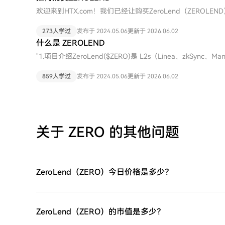
时购买Analysoor（ZERO）。余额购买：使用您HTX账
欢迎来到HTX.com！我们已经让购买ZeroLend（ZEROL
方购买：探索诸如Google Pay或Apple Pay等流行支付
的逐步指南，放心开始您的加密货币之旅。第一步：创建您的
HTX平台上直接与其他用户交易。HTX场外交易台（OTC
手机号码注册一个免费账户在HTX上。体验无忧的注册过程
273人学过
发布于 2024.05.06
更新于 2026.06.02
服务和竞争性汇率。第三步：存储您的Analysoor（ZERO）购买
第二步：前往买币页面，选择您的支付方式信用卡/借记卡购买
什么是 ZEROLEND
后，将其存储在您的HTX账户钱包中。您也可以通过区块链
Mastercard即时购买ZeroLend（ZEROLEND）。余额
于交易其他加密货币。第四步：交易Analysoor（ZERO）在
"1.项目介绍ZeroLend($ZERO)是 L2s（Linea、zkSync、Man
进行无缝交易。第三方购买：探索诸如Google Pay或Apple
Analysoor（ZERO)。访问您的账户，选择您的交易对，执
去中心化借贷协议，专注于流动性再质押代币 (LRTs) 借贷
性。C2C购买：在HTX平台上直接与其他用户交易。HTX场
为初学者和经验丰富的交易者提供了友好的用户体验。
旨在为个人和企业提供安全、透明的数字资产借贷平台。该
859人学过
发布于 2024.05.06
更新于 2026.06.02
交易者提供个性化服务和竞争性汇率。第三步：存储您的ZeroLe
了对银行或传统金融机构等中介机构的需求。总结：ZeroLend 目
您的ZeroLend（ZEROLEND）后，将其存储在您的HT
Layer上最大的借贷协议，官网显示总TVL 1.98亿美金，其中Li
转账将其发送到其他地方或者用于交易其他加密货币。第四
zkSync Era上tvl 330万美金，有35万独立活跃地址。2.团队/投
ZeroLend（ZEROLEND）在HTX的现货市场轻松交易ZeroL
始人，毕业于多伦多大学。融资方面：24年2月，ZeroLend 以 
账户，选择您的交易对，执行您的交易，并实时监控。HTX
万美元种子轮融资，投资方包括 Momentum 6、Blockchain Fou
关于 ZERO 的其他问题
供了友好的用户体验。
Star Ventures、Banter Capital、Newman Capital、dVdT、T
Capital、Bison Fund、Ozaru Ventures、iAngels、Krypit
and Asteroid Capital，以及 Curve Finance 的 Mr.Block、W
Boxmining 等天使投资人。3.媒体和社群情况推特：https://x.com
ZeroLend（ZERO）今日价格是多少？
https://t.me/zerolendxyzDiscord：https://discord.com/
号:ZERO代币总量:100,000,000,000代币类型:Linea ER
地址：
https://lineascan.build/token/0x78354f8DcCB269a615
ZeroLend（ZERO）的市值是多少？
分配比例:私募：35%，TGE释放8.75%，锁仓6个月，之后按