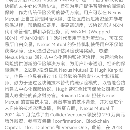
块链的去中心化保险协议，旨在为用户提供智能合约漏洞的
保障，作为传统保险公司的替代方案。用户可以在 Nexus
Mutual 上自主管理风险保障，由社区成员汇集资金并参与
承保过程，帮助降低费用、提高透明度。该协议通过 NXM
代币来管理社群和承保业务，而 WNXM（Wrapped
NXM）作为NXM的 1:1 映射代币用于提升流动性，可在交
易所自由交易。Nexus Mutual 的独特机制使得用户不仅能
获得保障，还可通过合理评估风险获得奖励。 总结：
Nexus Mutual 通过去中心化架构和社区治理，为智能合约
风险提供创新的保险解决方案，为用户带来透明、经济的保
障选择。 2.团队/投资信息 Nexus Mutual 由 Hugh Karp 创
立，他是一位具有超过 15 年经验的保险专业人士和精算
师，致力于通过区块链技术替代传统保险模式，以智能合约
构建去中心化保险协议。Hugh 曾在全球再保险公司担任英
国人寿业务的首席财务官。Roxana Dănilă 担任 Nexus
Mutual 的首席技术官，具备丰富的技术背景，并对促进个
人自由的技术充满热情。 融资方面，Nexus Mutual 于
2021 年 2 月完成了由 Collider Ventures 领投的 270 万美元
场外融资，参与方包括 1confirmation、Blockchain
Capital、1kx、Dialectic 和 Version One。此前，在 2018