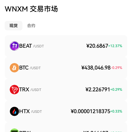
WNXM 交易市场
现货
合约
BEAT
¥20.6867
+
12.37
%
/USDT
BTC
¥438,046.98
-0.29
%
/USDT
TRX
¥2.226791
+
0.29
%
/USDT
HTX
¥0.00001218375
+
0.33
%
/USDT