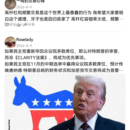
一鸣的交易心得
2026-8-9
高杆杠和频繁交易是这个世界上最愚蠢的行为 我希望大家要明
白这个道理，牙子也是回归良家了 高杆杠容错率太低，频繁交
评论
1
分享
易手续费占比会越来越大，这本质上就是降低你的交易胜率，
可以快速把你的本金磨没，真正的财富
Roselady
2026-8-9
如果民主党重新夺回众议院多数席位，那么对特朗普的审查，
而非《CLARITY法案》，将成为优先事项。
如果民主党在11月的中期选举中赢得众议院多数席位，预计传
唤唐纳德·特朗普总统的财务状况和加密货币交易将成为首要任
务。 与此同时，加密货币行业的市场结构法案——《CLARITY
法案》——可能会被搁置远超