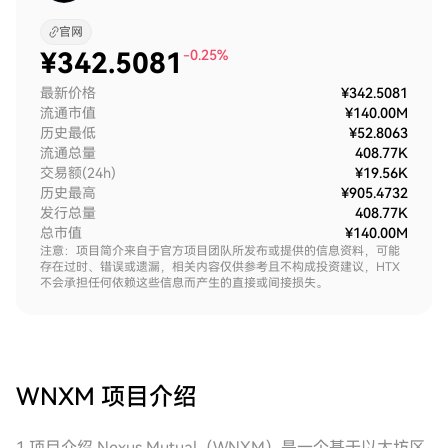
官网
¥
342.5081
-0.25%
最新价格
¥342.5081
流通市值
¥140.00M
历史最低
¥52.8063
流通总量
408.77K
交易额(24h)
¥19.56K
历史最高
¥905.4732
发行总量
408.77K
总市值
¥140.00M
注意：项目简介来自于官方项目团队所发布或提供的信息资料，可能
存在过时、错误或遗漏，相关内容仅供参考且不构成投资建议，HTX
不会承担任何依赖这些信息而产生的直接或间接损失。
WNXM
项目介绍
1.项目介绍 Nexus Mutual（WNXM）是一个基于以太坊区