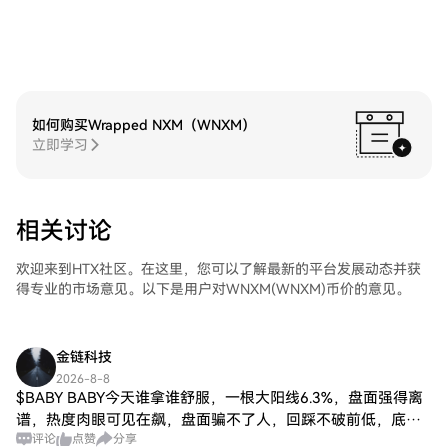
选择您的交易对，执行您的交易，并实时监
控。HTX为初学者和经验丰富的交易者提供
了友好的用户体验。
如何购买Wrapped NXM（WNXM）
立即学习
相关讨论
欢迎来到HTX社区。在这里，您可以了解最新的平台发展动态并获
得专业的市场意见。以下是用户对WNXM(WNXM)币价的意见。
金链科技
2026-8-8
$BABY BABY今天谁拿谁舒服，一根大阳线6.3%，盘面强得离
谱，热度肉眼可见在飙，盘面骗不了人，回踩不破前低，底部
评论
点赞
分享
结构扎实。现在不上，涨了又问我怎么办。