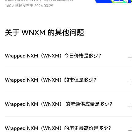
Wrapped NXM（WNXM）变得简单而便
160人学过
发布于 2024.03.29
捷。跟随我们的逐步指南，放心开始您的加
密货币之旅。第一步：创建您的HTX账户使
用您的电子邮件、手机号码注册一个免费账
户在HTX上。体验无忧的注册过程并解锁所
关于 WNXM 的其他问题
有平台功能。立即注册第二步：前往买币页
面，选择您的支付方式信用卡/借记卡购买：
使用您的Visa或Mastercard即时购买
Wrapped NXM（WNXM）。余额购买：使
Wrapped NXM（WNXM）今日价格是多少？
用您HTX账户余额中的资金进行无缝交易。
第三方购买：探索诸如Google Pay或Apple
Pay等流行支付方法以增加便利性。C2C购
买：在HTX平台上直接与其他用户交易。
Wrapped NXM（WNXM）的市值是多少？
HTX场外交易台（OTC）购买：为大量交易
者提供个性化服务和竞争性汇率。第三步：
存储您的Wrapped NXM（WNXM）购买完
您的Wrapped NXM（WNXM）后，将其存
Wrapped NXM（WNXM） 的流通供应量是多少？
储在您的HTX账户钱包中。您也可以通过区
块链转账将其发送到其他地方或者用于交易
其他加密货币。第四步：交易Wrapped
NXM（WNXM）在HTX的现货市场轻松交易
Wrapped NXM（WNXM）的历史最高价是多少？
Wrapped NXM（WNXM)。访问您的账户，