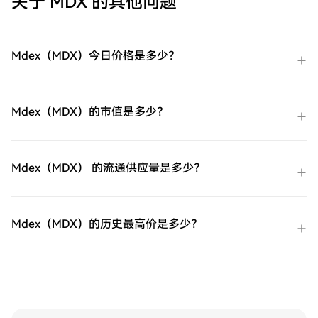
关于 MDX 的其他问题
立即注册第二步：前往买币页面，选择您的
支付方式信用卡/借记卡购买：使用您的Visa
或Mastercard即时购买Mdex（MDX）。余
额购买：使用您HTX账户余额中的资金进行
Mdex（MDX）今日价格是多少？
无缝交易。第三方购买：探索诸如Google
Pay或Apple Pay等流行支付方法以增加便利
性。C2C购买：在HTX平台上直接与其他用
户交易。HTX场外交易台（OTC）购买：为
Mdex（MDX）的市值是多少？
大量交易者提供个性化服务和竞争性汇率。
第三步：存储您的Mdex（MDX）购买完您
的Mdex（MDX）后，将其存储在您的HTX账
户钱包中。您也可以通过区块链转账将其发
Mdex（MDX） 的流通供应量是多少？
送到其他地方或者用于交易其他加密货币。
第四步：交易Mdex（MDX）在HTX的现货市
场轻松交易Mdex（MDX)。访问您的账户，
选择您的交易对，执行您的交易，并实时监
Mdex（MDX）的历史最高价是多少？
控。HTX为初学者和经验丰富的交易者提供
了友好的用户体验。