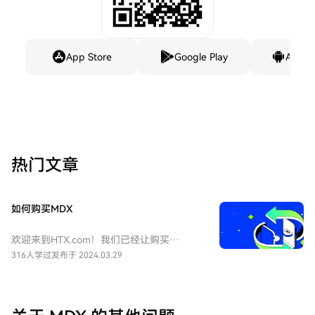
App Store
Google Play
Andro
热门文章
如何购买MDX
欢迎来到HTX.com！我们已经让购买
Mdex（MDX）变得简单而便捷。跟随我们
316人学过
发布于 2024.03.29
的逐步指南，放心开始您的加密货币之旅。
第一步：创建您的HTX账户使用您的电子邮
件、手机号码注册一个免费账户在HTX上。
体验无忧的注册过程并解锁所有平台功能。