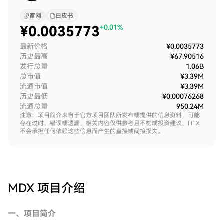
官网
白皮书
¥
0.0035773
+0.01%
最新价格
¥0.0035773
历史最高
¥67.90516
发行总量
1.06B
总市值
¥3.39M
流通市值
¥3.39M
历史最低
¥0.00076268
流通总量
950.24M
注意：项目简介来自于官方项目团队所发布或提供的信息资料，可能
存在过时、错误或遗漏，相关内容仅供参考且不构成投资建议，HTX
不会承担任何依赖这些信息而产生的直接或间接损失。
MDX
项目介绍
一、项目简介