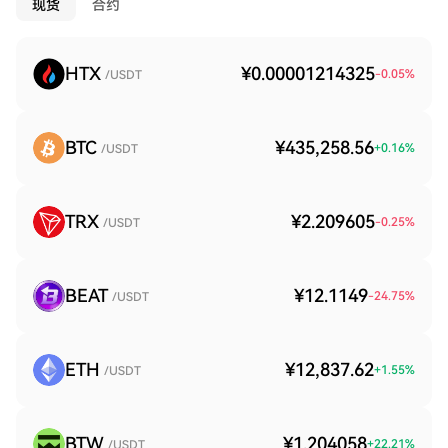
现货
合约
HTX
¥0.00001214325
-0.05
%
/USDT
BTC
¥435,258.56
+
0.16
%
/USDT
TRX
¥2.209605
-0.25
%
/USDT
BEAT
¥12.1149
-24.75
%
/USDT
ETH
¥12,837.62
+
1.55
%
/USDT
BTW
¥1.204058
+
22.21
%
/USDT