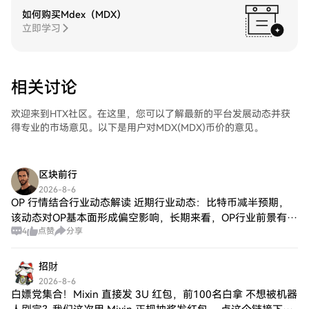
如何购买Mdex（MDX）
立即学习
相关讨论
欢迎来到HTX社区。在这里，您可以了解最新的平台发展动态并获
得专业的市场意见。以下是用户对MDX(MDX)币价的意见。
区块前行
2026-8-6
OP 行情结合行业动态解读 近期行业动态：比特币减半预期，
该动态对OP基本面形成偏空影响，长期来看，OP行业前景有待
4
点赞
分享
观察。 当前OP现价$0.09，下跌趋势，支撑$0.09、压力
$0.09，操作上可结
招財
2026-8-6
白嫖党集合！Mixin 直接发 3U 红包，前100名白拿 不想被机器