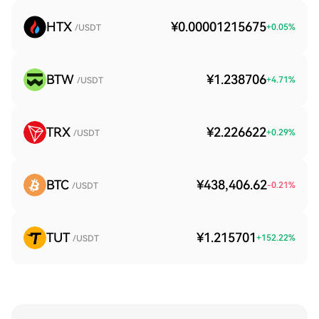
HTX
¥0.00001215675
+
0.05
%
/USDT
BTW
¥1.238706
+
4.71
%
/USDT
TRX
¥2.226622
+
0.29
%
/USDT
BTC
¥438,406.62
-0.21
%
/USDT
TUT
¥1.215701
+
152.22
%
/USDT