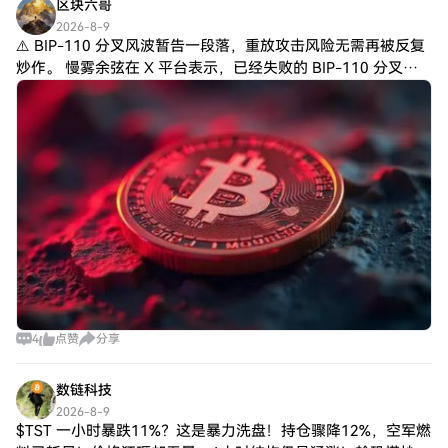
区块六哥
2026-8-9
⚠️ BIP-110 分叉风波暂告一段落，重放攻击风险无需再被反复
炒作。 慢雾余弦在 X 平台表示，已经失败的 BIP-110 分叉，
目前没有必要继续提醒用户关注重放攻击问题。 此前，BIP-
110
4
点赞
分享
数链科技
2026-8-9
$TST 一小时暴跌11%？这是暴力洗盘！持仓骤降12%，空军燃