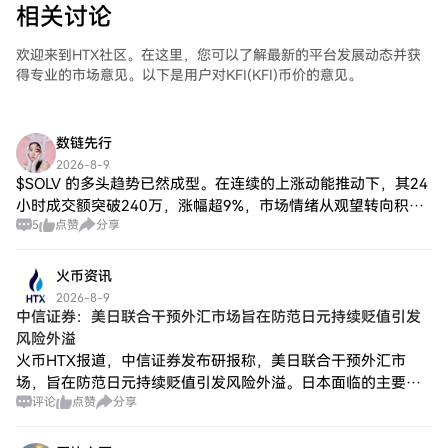
相关讨论
欢迎来到HTX社区。在这里，您可以了解最新的平台发展动态并获
得专业的市场意见。以下是用户对KFI(KFI)币价的意见。
数链先行
2026-8-9
$SOLV 的多头趋势已然成型。在连续的上涨动能推动下，其24
小时成交额突破240万，涨幅超9%，市场情绪从观望转向积
5
点赞
分享
极。这种量价齐升的表现，往往是趋势延续的先兆。尽管短期
波动难免，但SOLV 的生态
火币资讯
2026-8-9
中信证券：美日联合干预外汇市场旨在防范日元持续贬值引发
风险外溢
火币HTX报道，中信证券发布研报称，美日联合干预外汇市
场，旨在防范日元持续贬值引发风险外溢。日本面临的主要困
评论
点赞
分享
境在于，其国内通胀持续低于日银目标水平，货币政策加息意
愿有限，同时高市早苗内阁减税计划可能进