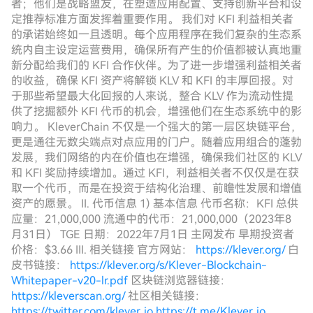
者；他们是战略盟友，在塑造应用配置、支持创新平台和设
定推荐标准方面发挥着重要作用。 我们对 KFI 利益相关者
的承诺始终如一且透明。每个应用程序在我们复杂的生态系
统内自主设定运营费用，确保所有产生的价值都被认真地重
新分配给我们的 KFI 合作伙伴。为了进一步增强利益相关者
的收益，确保 KFI 资产将解锁 KLV 和 KFI 的丰厚回报。对
于那些希望最大化回报的人来说，整合 KLV 作为流动性提
供了挖掘额外 KFI 代币的机会，增强他们在生态系统中的影
响力。 KleverChain 不仅是一个强大的第一层区块链平台，
更是通往无数尖端点对点应用的门户。随着应用组合的蓬勃
发展，我们网络的内在价值也在增强，确保我们社区的 KLV
和 KFI 奖励持续增加。通过 KFI，利益相关者不仅仅是在获
取一个代币，而是在投资于结构化治理、前瞻性发展和增值
资产的愿景。 II. 代币信息 1) 基本信息 代币名称：KFI 总供
应量：21,000,000 流通中的代币：21,000,000（2023年8
月31日） TGE 日期：2022年7月1日 主网发布 早期投资者
价格：$3.66 III. 相关链接 官方网站：
https://klever.org/
白
皮书链接：
https://klever.org/s/Klever-Blockchain-
Whitepaper-v20-lr.pdf
区块链浏览器链接：
https://kleverscan.org/
社区相关链接：
https://twitter.com/klever_io
https://t.me/Klever_io