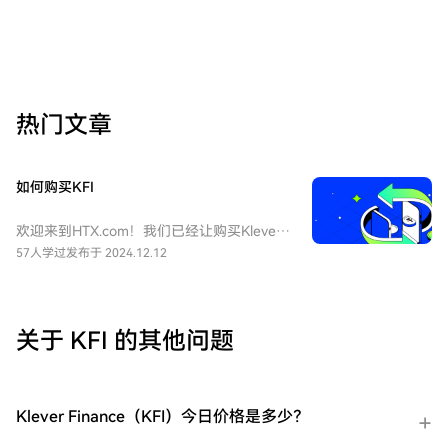
热门文章
如何购买KFI
欢迎来到HTX.com！我们已经让购买Klever
Finance（KFI）变得简单而便捷。跟随我们
57人学过
发布于 2024.12.12
的逐步指南，放心开始您的加密货币之旅。
第一步：创建您的HTX账户使用您的电子邮
件、手机号码注册一个免费账户在HTX上。
体验无忧的注册过程并解锁所有平台功能。
关于 KFI 的其他问题
立即注册第二步：前往买币页面，选择您的
支付方式信用卡/借记卡购买：使用您的Visa
或Mastercard即时购买Klever
Finance（KFI）。余额购买：使用您HTX账
Klever Finance（KFI）今日价格是多少？
户余额中的资金进行无缝交易。第三方购