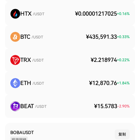
HTX
¥0.00001217025
+
0.16
%
/USDT
BTC
¥435,591.33
+
0.33
%
/USDT
TRX
¥2.218974
+
0.22
%
/USDT
ETH
¥12,870.76
+
1.84
%
/USDT
BEAT
¥15.5783
-2.90
%
/USDT
BOBAUSDT
复制