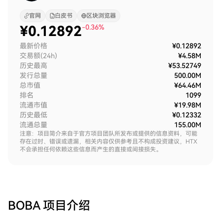
官网
白皮书
区块浏览器
¥
0.12892
-0.36%
最新价格
¥0.12892
交易额(24h)
¥4.58M
历史最高
¥53.52749
发行总量
500.00M
总市值
¥64.46M
排名
1099
流通市值
¥19.98M
历史最低
¥0.12332
流通总量
155.00M
注意：项目简介来自于官方项目团队所发布或提供的信息资料，可能
存在过时、错误或遗漏，相关内容仅供参考且不构成投资建议，HTX
不会承担任何依赖这些信息而产生的直接或间接损失。
BOBA
项目介绍