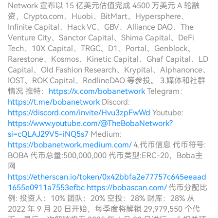
Network 宣布以 15 亿美元估值完成 4500 万美元 A 轮融
资，Crypto.com、Huobi、BitMart、Hypersphere、
Infinite Capital、Hack VC、GBV、Alliance DAO、The
Venture City、Sanctor Capital、Shima Capital、DeFi
Tech、10X Capital、TRGC、D1、Portal、Genblock、
Rarestone、Kosmos、Kinetic Capital、Ghaf Capital、LD
Capital、Old Fashion Research、Krypital、Alphanonce、
IOST、ROK Capital、RedlineDAO 等参投。 3.媒体和社群
情况 推特：
https://x.com/bobanetwork
Telegram：
https://t.me/bobanetwork
Discord:
https://discord.com/invite/Hvu3zpFwWd
Youtube:
https://www.youtube.com/@TheBobaNetwork?
si=cQLAJ29V5-iNQ5s7
Medium:
https://bobanetwork.medium.com/
4.代币信息 代币符号:
BOBA 代币总量:500,000,000 代币类型:ERC-20，Boba主
网
https://etherscan.io/token/0x42bbfa2e77757c645eeaad
1655e0911a7553efbc
https://bobascan.com/
代币分配比
例: 投资人：10% 团队：20% 空投：28% 财库：28% 从
2022 年 9 月 20 日开始，每季度将解锁 29,979,550 个代