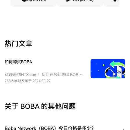
热门文章
如何购买BOBA
欢迎来到HTX.com！我们已经让购买BOBA
Network（BOBA）变得简单而便捷。跟随我
758人学过
发布于 2024.03.29
们的逐步指南，放心开始您的加密货币之
旅。第一步：创建您的HTX账户使用您的电
子邮件、手机号码注册一个免费账户在HTX
上。体验无忧的注册过程并解锁所有平台功
关于 BOBA 的其他问题
能。立即注册第二步：前往买币页面，选择
您的支付方式信用卡/借记卡购买：使用您的
Visa或Mastercard即时购买BOBA
Network（BOBA）。余额购买：使用您HTX
Boba Network（BOBA）今日价格是多少？