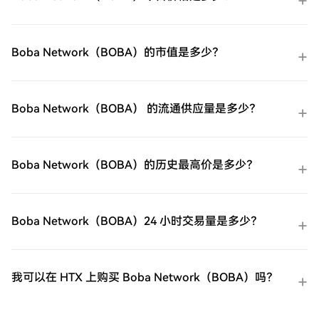
账户余额中的资金进行无缝交易。第三方购
买：探索诸如Google Pay或Apple Pay等流
行支付方法以增加便利性。C2C购买：在
HTX平台上直接与其他用户交易。HTX场外
Boba Network（BOBA）的市值是多少？
交易台（OTC）购买：为大量交易者提供个
性化服务和竞争性汇率。第三步：存储您的
BOBA Network（BOBA）购买完您的BOBA
Network（BOBA）后，将其存储在您的HTX
Boba Network（BOBA） 的流通供应量是多少？
账户钱包中。您也可以通过区块链转账将其
发送到其他地方或者用于交易其他加密货
币。第四步：交易BOBA Network（BOBA）
在HTX的现货市场轻松交易BOBA
Boba Network（BOBA）的历史最高价是多少？
Network（BOBA)。访问您的账户，选择您
的交易对，执行您的交易，并实时监控。
HTX为初学者和经验丰富的交易者提供了友
好的用户体验。
Boba Network（BOBA）24 小时交易量是多少？
我可以在 HTX 上购买 Boba Network（BOBA）吗？