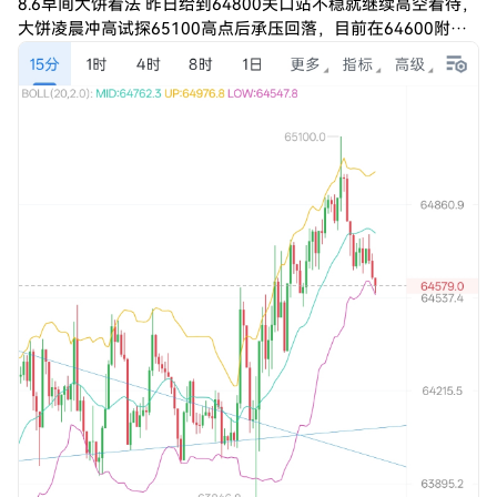
8.6早间大饼看法 昨日给到64800关口站不稳就继续高空看待，
大饼凌晨冲高试探65100高点后承压回落，目前在64600附近
震荡，64800压力没能站稳，多头后劲彻底不足。 思路不变，
依旧反弹顺势做