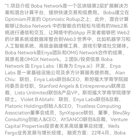
"1.项目介绍 Boba Network是一个区块链第2层扩展解决方
案和混合计算平台，提供快速交易和低费用。 Boba建立在
Optimism开发的 Optimistic Rollup之上；此外，混合计算
能够让Boba Network 中的智能合约轻松与现有的Web2系
统进行通信和交互，让网络中的dApp 开发者能够把 Web2
的计算系统或数据库整合到Web3 世界中，比如机器学习和
人工智能系统、高级金融建模工具、游戏引擎或社交媒体。
Boba Network是Enya团队和OMG Network合作的结果，
其原名是OMGX Network。 2.团队/投资信息 Boba
Network 由 Enya Labs（前身为 Enya.ai）开发，Enya
Labs 是一家基础设施公司及多方计算服务提供商。 Alan
Chiu：联创，Enya Labs联创&CEO，斯坦福大学商学院顾
问委员会任职，Stanford Angels & Entrepreneurs联席总
裁，Listo Unlimited联创&产品VP。斯坦福大学商学院理学
硕士。 Violet B Abtahi：联创，Enya Labs联创&总裁，
Platonic Holdings创始人&CEO，Trustless Computing
Association董事会成员，SynXspace联创，董事，BleuSky
Consulting创始人&CEO，AYSANCO联创&总裁，Venture
Capital Properties投资者关系高级董事总经理，Wells
Fargo业务发展与增长经理。 融资方面：22年4月，Boba