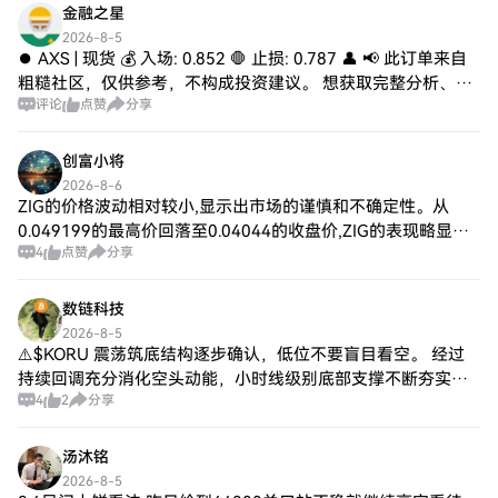
金融之星
2026-8-5
⏺️ AXS | 现货 💰 入场: 0.852 🛑 止损: 0.787 👤 📢 此订单来自
粗糙社区，仅供参考，不构成投资建议。 想获取完整分析、入
评论
点赞
分享
场逻辑及后续更新，欢迎加入我们的社区！ #交易信号 #
创富小将
2026-8-6
ZIG的价格波动相对较小,显示出市场的谨慎和不确定性。从
0.049199的最高价回落至0.04044的收盘价,ZIG的表现略显疲
4
点赞
分享
弱,且已经出现了负增长,这可能会影响投资者的信心。 市场情
绪与ZIG的未
数链科技
2026-8-5
⚠️$KORU 震荡筑底结构逐步确认，低位不要盲目看空。 经过
持续回调充分消化空头动能，小时线级别底部支撑不断夯实，
4
2
分享
盘口资金持续低位吸筹，16.25属于多重周期共振支撑区域，多
头博弈盈亏比极具优势。
汤沐铭
2026-8-5