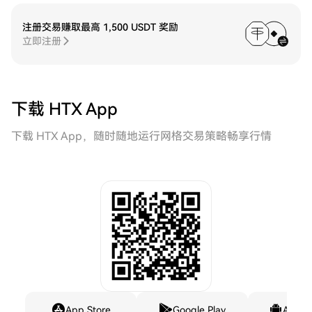
注册交易赚取最高 1,500 USDT 奖励
立即注册
下载 HTX App
下载 HTX App，随时随地运行网格交易策略畅享行情
App Store
Google Play
Andro