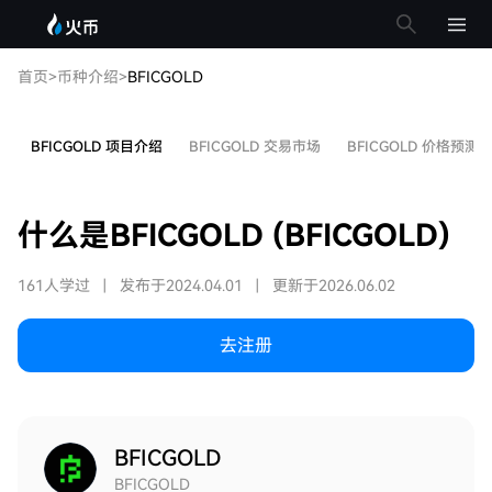
首页
>
币种介绍
>
BFICGOLD
BFICGOLD 项目介绍
BFICGOLD 交易市场
BFICGOLD 价格预测
什么是BFICGOLD (BFICGOLD)
161人学过
|
发布于2024.04.01
|
更新于2026.06.02
去注册
BFICGOLD
BFICGOLD