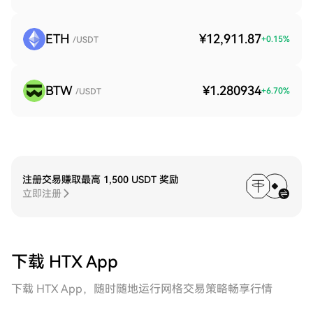
ETH
¥12,911.87
+
0.15
%
/USDT
BTW
¥1.280934
+
6.70
%
/USDT
注册交易赚取最高 1,500 USDT 奖励
立即注册
下载 HTX App
下载 HTX App，随时随地运行网格交易策略畅享行情