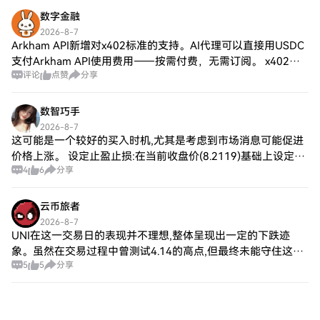
数字金融
2026-8-7
Arkham API新增对x402标准的支持。AI代理可以直接用USDC
支付Arkham API使用费用——按需付费，无需订阅。 x402正
评论
点赞
分享
在成为Agent经济的支付标准。从Browser Use到A
数智巧手
2026-8-7
这可能是一个较好的买入时机,尤其是考虑到市场消息可能促进
价格上涨。 设定止盈止损:在当前收盘价(8.2119)基础上设定合
4
6
分享
理的止盈和止损点,以保护资金并锁定利润。例如,可以设定在
8.30 附近的止盈
云币旅者
2026-8-7
UNI在这一交易日的表现并不理想,整体呈现出一定的下跌迹
象。虽然在交易过程中曾测试4.14的高点,但最终未能守住这一
5
5
分享
水平,导致收盘价回落至$4.0193。 分析 市场情绪:Tuttle
Capital