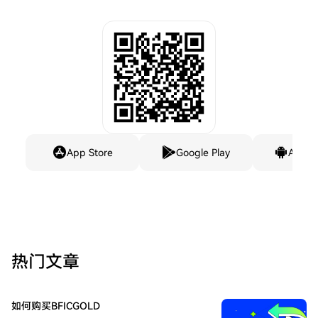
App Store
Google Play
Andro
热门文章
如何购买BFICGOLD