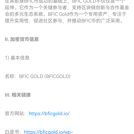
在其前身BFIC币成功的基础上，BFIC GOLD不仅仅是一个
延伸。它作为一个关键参与者，支持区块链创新与合作基金
会的多元生态系统。BFIC Gold作为一个专用资产，专注于
提升实用性，促进社区参与，并推动BFIC币的广泛采用。
II. 加密货币信息
1) 基本信息
名称：BFIC GOLD (BFICGOLD)
III. 相关链接
官方网站：
https://bficgold.io/
白皮书：
https://bficgold.io/wp-