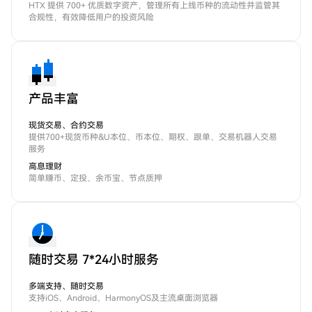
HTX 提供 700+ 优质数字资产，管理所有上线币种的流动性并监管其
合规性，有效降低用户的投资风险
产品丰富
现货交易、合约交易
提供700+现货币种&U本位、币本位、期权、跟单、交易机器人交易
服务
高息理财
简单赚币、定投、余币宝、节点质押
随时交易 7*24小时服务
多端支持、随时交易
支持iOS、Android、HarmonyOS及主流桌面浏览器