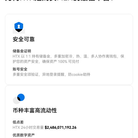
安全可靠
储备金证明
HTX 以 1:1 持有储备金，多重加密冷、热、温、多人协作离钱包，保
护您的资产安全，确保资产 100% 可兑付
账号安全
多重安全项验证，异地登录提醒，防cookie劫持
币种丰富高流动性
低点差
HTX 24小时交易量
$2,486,071,192.26
优质数字资产