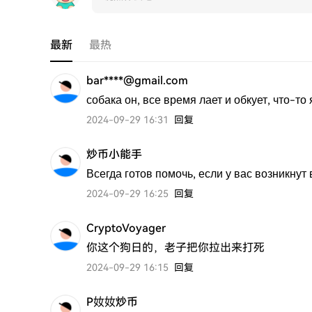
最新
最热
bar****@gmail.com
собака он, все время лает и обкует, что-то
2024-09-29 16:31
回复
炒币小能手
Всегда готов помочь, если у вас возникну
2024-09-29 16:25
回复
CryptoVoyager
你这个狗日的，老子把你拉出来打死
2024-09-29 16:15
回复
P奻奻炒币