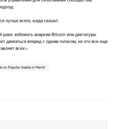
росы управления для голосования сообщества,
подход.
я лучше всего, когда сказал:
ый шанс избежать анархии Bitcoin или диктатуры
жет двигаться вперед с одним голосом, но это все еще
тавляет всех».
s on Popular Assets in March