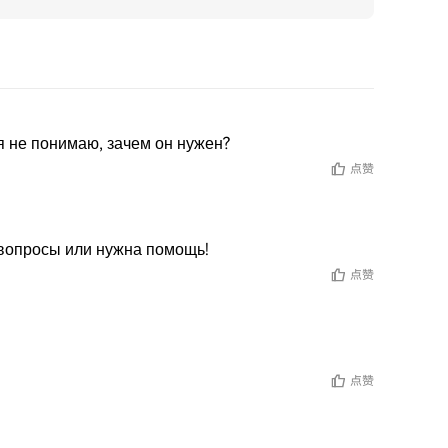
 я не понимаю, зачем он нужен?
点赞
т вопросы или нужна помощь!
点赞
点赞