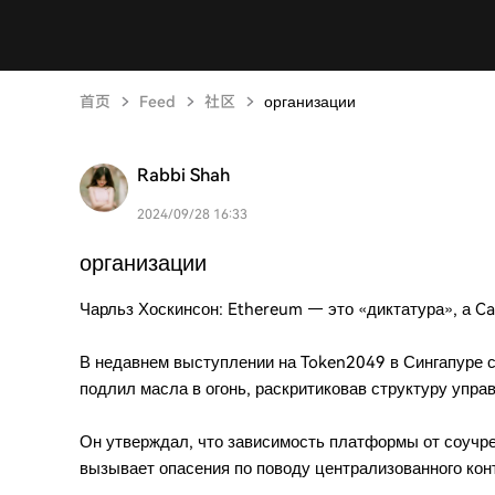
首页
Feed
社区
организации
Rabbi Shah
2024/09/28 16:33
организации
Чарльз Хоскинсон: Ethereum — это «диктатура», а 
В недавнем выступлении на Token2049 в Сингапуре 
подлил масла в огонь, раскритиковав структуру упра
Он утверждал, что зависимость платформы от соучре
вызывает опасения по поводу централизованного конт