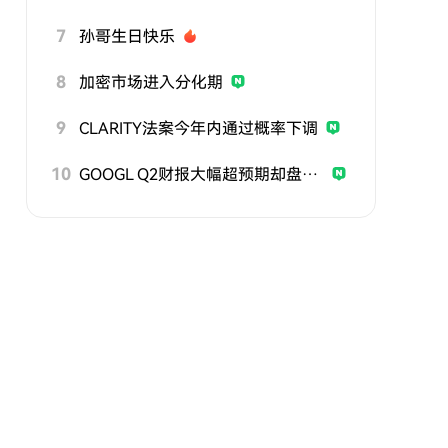
7
孙哥生日快乐
8
加密市场进入分化期
9
CLARITY法案今年内通过概率下调
10
GOOGL Q2财报大幅超预期却盘后走弱