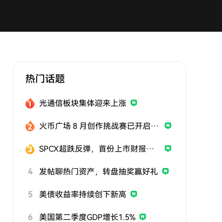
热门话题
光通信板块集体迎来上涨
火币广场 8 月创作挑战赛已开启，发帖参与挑战，用优质内容赢取曝光与奖励
SPCX超跌反弹，首份上市财报即将公布
4
发帖聊热门资产，转盘抽奖赢好礼
5
美债收益率持续创下新高
6
美国第二季度GDP增长1.5%