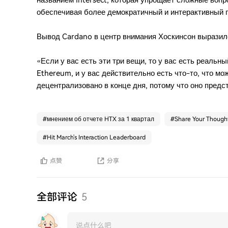
названием Intersect, которая упрощает сложные воп
обеспечивая более демократичный и интерактивный 
Вывод Cardano в центр внимания Хоскинсон выразилс
«Если у вас есть эти три вещи, то у вас есть реальн
Ethereum, и у вас действительно есть что-то, что мо
децентрализовано в конце дня, потому что оно предс
#
мнением об отчете HTX за 1 квартал
#
Share Your Thought
#
Hit March's Interaction Leaderboard
点赞
分享
全部评论
5