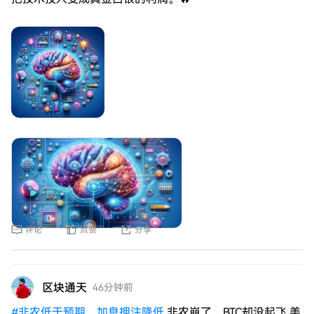
评论
点赞
分享
区块通天
46分钟前
#
非农低于预期，加息押注降低
非农崩了，BTC却没起飞 美