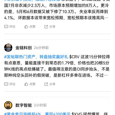
国7月非农减少2.3万人，市场原本预期增加约8万人。更冷
的是，5月和6月数据又被下修了10.3万。 失业率反而降到
4.1%。 坏数据本该带来宽松预期，宽松预期本该推高风险
资
评论
点赞
分享
金链科创
26分钟前
#
发帖聊热门资产，转盘抽奖赢好礼
$CRV 这波15分钟拉得
有点意思，量能直接干到常态的1.79倍，价格也把20根5分
钟K线的高点给捅破了。最值得注意的是OI同步抬头，不是
那种纯空头回补的假突破，是新杠杆多单在进场。 不过说
实话，这种
评论
点赞
分享
数字智能
2小时前
#
黄金单日涨幅超4%，重回4200美元
$XVG 猛然爆发，伴