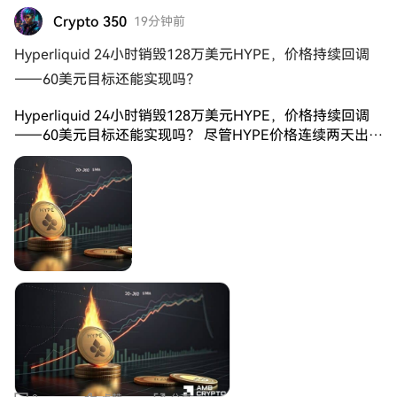
反弹1927附近箜，目标1900→1870
#
发帖赚佣金
Crypto 350
19分钟前
Hyperliquid 24小时销毁128万美元HYPE，价格持续回调
——60美元目标还能实现吗？
Hyperliquid 24小时销毁128万美元HYPE，价格持续回调
——60美元目标还能实现吗？ 尽管HYPE价格连续两天出现
回调，Hyperliquid的通缩机制仍在持续发挥作用。 根据最
新数据，Hyperliquid过去24小时销毁了价值约128万美元
的HYPE，同期协议产生了约165万美元的手续费收入。 目
前，HYPE累计销毁量已经达到4753万枚，按当前估值计算
约为26.8亿美元。这意味着市场流通中的HYPE供应正在逐
步减少，同时活跃交易和流通的代币数量也有所下降。 与
此同时，HYPE的流通换手率已经降至每周平均约2.9%。换
手率下降可能表明，越来越多的持有者选择继续持有
HYPE，而不是将代币重新投入市场交易。 值得关注的是，
本次销毁属于收入驱动型销毁。也就是说，Hyperliquid的
协议活动越活跃、手续费收入越高，就有更多HYPE可能被
从流通供应中移除。 如果Hyperliquid的协议使用量继续增
长，同时HYPE供应持续收紧，那么从长期来看，这可能为