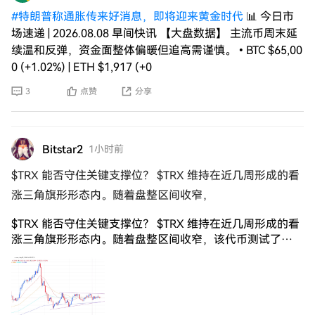
#
特朗普称通胀传来好消息，即将迎来黄金时代
📊 今日市
场速递 | 2026.08.08 早间快讯 【大盘数据】 主流币周末延
续温和反弹，资金面整体偏暖但追高需谨慎。 • BTC $65,00
0 (+1.02%) | ETH $1,917 (+0
3
点赞
分享
Bitstar2
1小时前
$TRX 能否守住关键支撑位？ $TRX 维持在近几周形成的看
涨三角旗形形态内。随着盘整区间收窄，
$TRX 能否守住关键支撑位？ $TRX 维持在近几周形成的看
涨三角旗形形态内。随着盘整区间收窄，该代币测试了
0.323 美元附近的均线支撑位。 与此同时，TRON 的随机相
对强弱指数 (Stochastic RSI) 跌至 34，接近超卖区域。此前
的反转也出现在类似的数值附近。 如果能够守住当前的支
撑位，则可能增强突破的可能性。然而，如果跌破该支撑