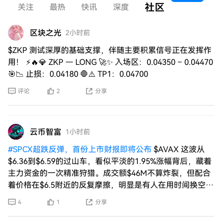
社区
荐
关注
最热
快讯
深度
区块之光
2小时前
$ZKP 测试深厚的基础支撑，伴随主要积累信号正在发挥作
用！ ⚡🔥💎 ZKP — LONG 🚀✨ 入场区：0.04350 – 0.04470
🎯📉 止损：0.04180 🛑⚠️ TP1：0.04700
评论
2
分享
云币智富
1小时前
#
SPCX超跌反弹，首份上市财报即将公布
$AVAX 这波从
$6.36到$6.59的过山车，看似平淡的1.95%涨幅背后，藏着
主力资金的一次精准狩猎。成交额$46M不算炸裂，但配合
着价格在$6.5附近的反复摩擦，明显是有人在用时间换空间
——把
4
1
分享