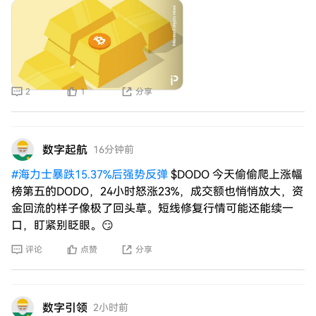
心等待，其收益率也只会比持有黄金少几个百分点。
2
1
分享
数字起航
16分钟前
#
海力士暴跌15.37%后强势反弹
$DODO 今天偷偷爬上涨幅
榜第五的DODO，24小时怒涨23%，成交额也悄悄放大，资
金回流的样子像极了回头草。短线修复行情可能还能续一
口，盯紧别眨眼。😏
评论
点赞
分享
数字引领
2小时前