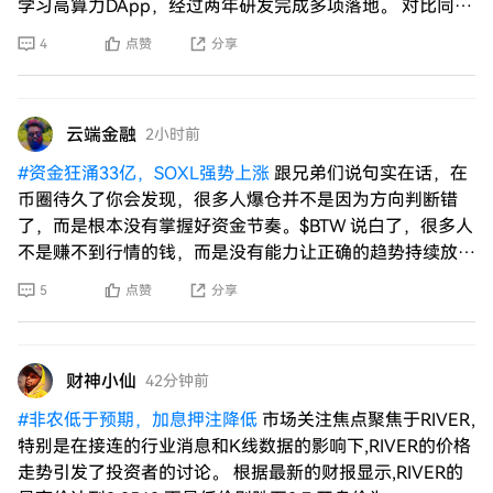
学习高算力DApp，经过两年研发完成多项落地。 对比同类
分片项目：NEAR、EGLD、Harmony均为后
4
点赞
分享
云端金融
2小时前
#
资金狂涌33亿，SOXL强势上涨
跟兄弟们说句实在话，在
币圈待久了你会发现，很多人爆仓并不是因为方向判断错
了，而是根本没有掌握好资金节奏。$BTW 说白了，很多人
不是赚不到行情的钱，而是没有能力让正确的趋势持续放大
自己的收益。$TUT
5
点赞
分享
财神小仙
42分钟前
#
非农低于预期，加息押注降低
市场关注焦点聚焦于RIVER,
特别是在接连的行业消息和K线数据的影响下,RIVER的价格
走势引发了投资者的讨论。 根据最新的财报显示,RIVER的