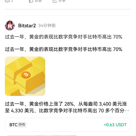
2
点赞
分享
HYPE价格带来更加有利的基本面支撑。 不过，短期内市场
仍需要关注当前的价格回调。HYPE能否止跌并重新走强，
最终向60美元关口发起挑战？
Bitstar2
34分钟前
过去一年，黄金的表现比数字竞争对手比特币高出 70%
过去一年，黄金的表现比数字竞争对手比特币高出 70%
过去一年，黄金价格上涨了 28%，从每盎司 3,400 美元涨
至 4,330 美元，比数字竞争对手比特币高出 70 多个百分
点。 同期，比特币价格却惨遭下跌，从 117,000 美元跌至
65,000 美元，跌幅高达 44%。 事实上，过去三年，即使持
BTC
+0.63
USDT
持有
有所谓的“数字黄金”而非真正的黄金，即使有 36 个月的耐