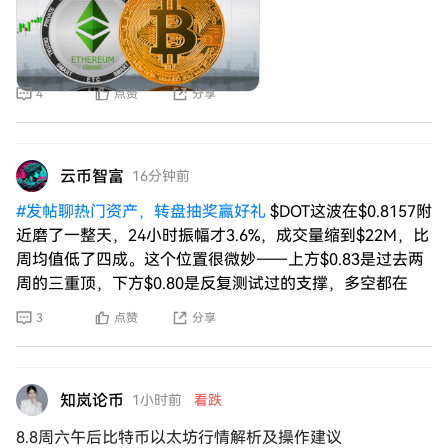
4
点赞
分享
云币智富
16分钟前
#
发帖聊热门资产，转盘抽奖赢好礼
$DOT这波在$0.8157附
近磨了一整天，24小时振幅才3.6%，成交量缩到$22M，比
周均值低了四成。这个位置很微妙——上方$0.83是过去两
周的三重顶，下方$0.80是反复测试过的支撑，多空都在
3
点赞
分享
知岚论币
1小时前
看跌
8.8周六午后比特币以太坊行情解析及操作建议