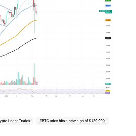
ypto Loans Trades
#
BTC price hits a new high of $120,000!