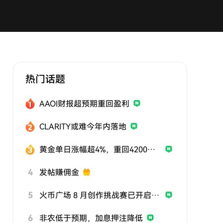
热门话题
AAOI财报超预期重回盈利
CLARITY或难今年内落地
黄金单日涨幅超4%，重回4200美元
4
发帖赚佣金
5
火币广场 8 月创作挑战赛已开启，发帖参与挑战，用优质内容赢取曝光与奖励
6
非农低于预期，加息押注降低