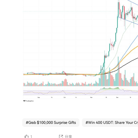
#
Grab $100,000 Surprise Gifts
#
Win 400 USDT: Share Your Cr
1
分享