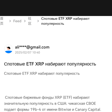
首
社
Спотовые ETF XRP набирают
Feed
页
区
популярность
ali****@gmail.com
2025/02/07 10:40
Спотовые ETF XRP набирают популярность
Спотовые ETF XRP набирают популярность
Спотовые биржевые фонды XRP (ETF) набирают
значительную популярность в США: чикагская CBOE
подает формы 19b-4 от имени Bitwise и Canary Capital.