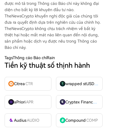
được mô tả trong Thông cáo Báo chí này không đại
diện cho bất kỳ lời khuyên đầu tư nào.
TheNewsCrypto khuyến nghị độc giả của chúng tôi
đưa ra quyết định dựa trên nghiên cứu của chính họ.
TheNewsCrypto không chịu trách nhiệm về bất kỳ
thiệt hại hoặc mất mát nào liên quan đến nội dung,
sản phẩm hoặc dịch vụ được nêu trong Thông cáo
Báo chí này.
Tags
Thông cáo Báo chíRain
Tiền kỹ thuật số thịnh hành
Citrea
CTR
wrapped stUSDT
WSTUSDT
aPriori
APR
Cryptex Finance
CTX
Audius
AUDIO
Compound
COMP