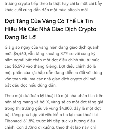
g dài hạn. Chỉ số mùa altcoin hiện đang trong lã
trường crypto tiếp theo là thật hay chỉ là một cái bẫy
nh thổ của "mùa Bitcoin" với tỷ trọng thống trị là
khác cuối cùng dẫn đến một mùa altcoin mới.
57,8%, trong khi vốn hóa thị trường altcoin (loại t
Đợt Tăng Của Vàng Có Thể Là Tín
rừ Bitcoin) đã giảm xuống khoảng 882 tỷ USD. P
hân tích vàng gợi ý thị trường có thể cần một đợ
Hiệu Mà Các Nhà Giao Dịch Crypto
i xả cảm xúc cuối cùng, trong khi biểu đồ vốn hó
Đang Bỏ Lỡ
a tổng cho thấy thị trường đang ở vùng hỗ trợ q
uan trọng, nơi các đợt mở rộng lớn thường hình
Giá giao ngay của vàng hiện đang giao dịch quanh
thành. Đợt tăng tiếp
...
mức $4,460, vẫn tăng khoảng 37% so với cùng kỳ
năm ngoái bất chấp một đợt điều chỉnh sâu từ mức
cao $5,598 vào tháng Giêng. Đợt điều chỉnh đó là
một phần của
lực hấp dẫn đang diễn ra
đối với dòng
vốn toàn cầu mà các nhà giao dịch crypto chỉ mới
bắt đầu đọc hiểu đúng đắn.
Theo
một dự đoán kỹ thuật
từ một nhà phân tích trên
nền tảng mạng xã hội X, vàng sẽ có một đợt tăng giá
trong thị trường gấu về vùng $4,800, đây là một đợt
bật tăng phù hợp với việc kiểm tra lại mức thoái lui
Fibonacci 61.8%, trước khi tiếp tục xu hướng điều
chỉnh. Con đường đi xuống, theo thiết lập này, chỉ