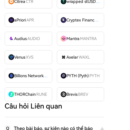
Citrea
CTR
wrapped stUSDT
WSTUSDT
aPriori
APR
Cryptex Finance
CTX
Audius
AUDIO
Mantra
MANTRA
Venus
XVS
Axelar
WAXL
Billions Network
BILL
PYTH (Pyth)
PYTH
THORChain
RUNE
Brevis
BREV
Câu hỏi Liên quan
Theo bài báo, sự kiện nào có thể báo
Q