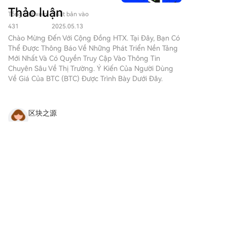
hướng dẫn từng bước của
($BITCOIN): Phân Tích Toàn
hút sự quan tâm không chỉ của
Thảo luận
chúng tôi để bắt đầu hành
Tổng lượt xem
Xuất bản vào
Diện Giới thiệu về VÀNG KỸ
các nhà giao dịch mà còn của
trình tiền kỹ thuật số của
THUẬT SỐ ($BITCOIN) VÀNG
431
2025.05.13
những người tìm kiếm sự gắn
bạn.Bước 1: Tạo Tài khoản HTX
KỸ THUẬT SỐ ($BITCOIN) là
Chào Mừng Đến Với Cộng Đồng HTX. Tại Đây, Bạn Có
kết cộng đồng và giá trị giải trí.
của BạnSử dụng email hoặc số
một dự án dựa trên blockchain
Thể Được Thông Báo Về Những Phát Triển Nền Tảng
Trong số các token độc đáo
điện thoại của bạn để đăng ký
hoạt động trên mạng Solana,
Mới Nhất Và Có Quyền Truy Cập Vào Thông Tin
này là
tài khoản miễn phí trên HTX.
nhằm kết hợp các đặc điểm
Chuyên Sâu Về Thị Trường. Ý Kiến ​​của Người Dùng
HarryPotterObamaSonic10Inu
Trải nghiệm hành trình đăng ký
của kim loại quý truyền thống
Về Giá Của BTC (BTC) Được Trình Bày Dưới Đây.
(ERC-20), một dự án thú vị kết
không rắc rối và mở khóa tất cả
với sự đổi mới của công nghệ
hợp các tham chiếu văn hóa
tính năng. Nhận Tài khoản của
phi tập trung. Mặc dù nó chia
vào cấu trúc tiền điện tử. Bài
tôiBước 2: Truy cập Mua Crypto
sẻ tên với Bitcoin, thường được
viết này đi sâu vào các khía
区块之源
và Chọn Phương thức Thanh
gọi là “vàng kỹ thuật số” do
cạnh chính của
toán của BạnThẻ Tín dụng/Ghi
2026-8-7
được coi là một kho lưu trữ giá
HarryPotterObamaSonic10Inu,
Stop letting your emotions burn your portfolio
nợ: Sử dụng Visa hoặc
trị, VÀNG KỸ THUẬT SỐ là một
khám phá cơ chế, tinh thần
Mastercard của bạn để mua
while the elites get richer! 🔥 $GALA is setting a
token riêng biệt được thiết kế
hướng tới cộng đồng và sự
Bitcoin (BTC) ngay lập tức.Số
massive trap, and if you're not paying attention,
để tạo ra một hệ sinh thái độc
tương tác của nó với bối cảnh
Bình luận
Thích
Chia sẻ
dư: Sử dụng tiền từ số dư tài
you're going to get rekt. Out of 96 total whales,
đáo trong bối cảnh Web3. Mục
crypto rộng lớn hơn.
khoản HTX của bạn để giao
the
tiêu của nó là định vị mình như
HarryPotterObamaSonic10Inu
dịch liền mạch.Bên thứ ba:
một tài sản kỹ thuật số thay thế
(ERC-20) là gì? Như tên gọi của
互联金融
Chúng tôi đã thêm những
khả thi, mặc dù các chi tiết về
nó,
phương thức thanh toán phổ
2026-8-7
ứng dụng và chức năng của nó
HarryPotterObamaSonic10Inu
guy's, $JUP swept the $0.1796 lows and
biến như Google Pay và Apple
vẫn đang được phát triển.
là một đồng meme được xây
Pay để nâng cao sự tiện lợi.P2P:
bounced hard 🔥 that 3.5% V-recovery candle