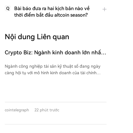
Bài báo đưa ra hai kịch bản nào về
Q
thời điểm bắt đầu altcoin season?
Nội dung Liên quan
Crypto Biz: Ngành kinh doanh lớn nhất
của tiền mã hóa đang ngày càng giống
Ngành công nghiệp tài sản kỹ thuật số đang ngày
ngân hàng
càng hội tụ với mô hình kinh doanh của tài chính
truyền thống. BlackRock ra mắt hai quỹ thị trường
tiền tệ được mã hóa (tokenized) trên blockchain,
nhằm giúp các tổ chức phát hành stablecoin đáp
ứng yêu cầu dự trữ. Báo cáo của RedStone chỉ ra
rằng khối lượng giao dịch vàng được mã hóa đạt kỷ
cointelegraph
22 phút trước
lục 90,7 tỷ USD trong quý I, tuy nhiên việc sử dụng
chúng làm tài sản thế chấp trong DeFi vẫn còn rất
hạn chế, chỉ khoảng 63 triệu USD. Công ty khai thác
Bitcoin American Bitcoin, có liên kết với gia đình