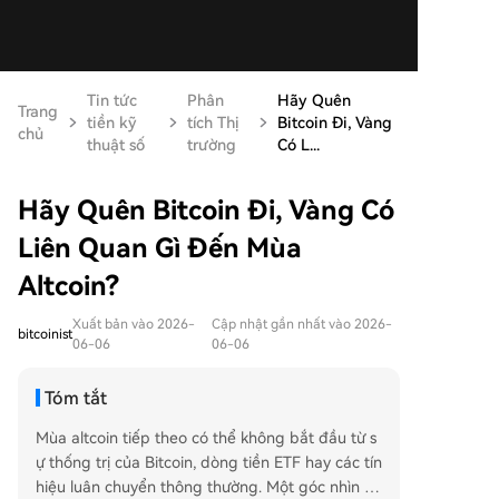
Tin tức
Phân
Hãy Quên
Trang
tiền kỹ
tích Thị
Bitcoin Đi, Vàng
chủ
thuật số
trường
Có L...
Hãy Quên Bitcoin Đi, Vàng Có
Liên Quan Gì Đến Mùa
Altcoin?
Xuất bản vào 2026-
Cập nhật gần nhất vào 2026-
bitcoinist
06-06
06-06
Tóm tắt
Mùa altcoin tiếp theo có thể không bắt đầu từ s
ự thống trị của Bitcoin, dòng tiền ETF hay các tín
hiệu luân chuyển thông thường. Một góc nhìn th