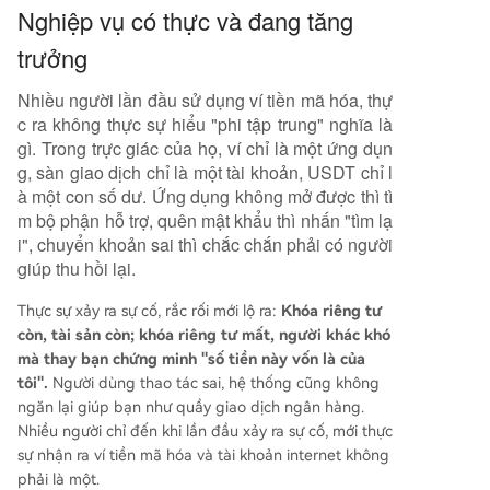
Nghiệp vụ có thực và đang tăng
trưởng
Nhiều người lần đầu sử dụng ví tiền mã hóa, thự
c ra không thực sự hiểu "phi tập trung" nghĩa là
gì. Trong trực giác của họ, ví chỉ là một ứng dụn
g, sàn giao dịch chỉ là một tài khoản, USDT chỉ l
à một con số dư. Ứng dụng không mở được thì tì
m bộ phận hỗ trợ, quên mật khẩu thì nhấn "tìm lạ
i", chuyển khoản sai thì chắc chắn phải có người
giúp thu hồi lại.
Thực sự xảy ra sự cố, rắc rối mới lộ ra:
Khóa riêng tư
còn, tài sản còn; khóa riêng tư mất, người khác khó
mà thay bạn chứng minh "số tiền này vốn là của
tôi".
Người dùng thao tác sai, hệ thống cũng không
ngăn lại giúp bạn như quầy giao dịch ngân hàng.
Nhiều người chỉ đến khi lần đầu xảy ra sự cố, mới thực
sự nhận ra ví tiền mã hóa và tài khoản internet không
phải là một.