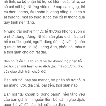
nh tính, có bộ phận hỗ trợ, có kiểm soát rủi ro, có
sổ cái nội bộ. Những việc như nạp sai mạng, thi
ếu điền memo, tài khoản bị đóng băng, rút tiền b
ất thường, một số thực sự có thể xử lý thông qua
quy trình nền tảng.
Nhưng trải nghiệm thực tế thường không suôn s
ẻ như tưởng tượng. Nhiều sàn giao dịch là chủ t
hể ở nước ngoài, người dùng đối mặt với hệ thốn
g ticket hỗ trợ, tài liệu tiếng Anh, phản hồi mẫu v
à thời gian chờ đợi rất dài.
Bạn nói "tiền của tôi chưa về tài khoản", bộ phận hỗ
trợ hỏi bạn
mã hash giao dịch
(tức mã số tương ứng
của giao dịch trên chuỗi đó);
Bạn nói "tôi nạp sai mạng", bộ phận hỗ trợ hỏi b
ạn mạng lưới, địa chỉ, loại tiền, thời gian nạp;
Bạn nói "tài khoản bị đóng băng", nền tảng yêu
cầu bạn giải trình nguồn tiền, bối cảnh giao dịch,
quan hệ với đối tác, lịch sử giao dịch.