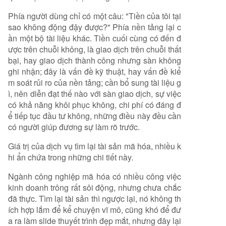
Phía người dùng chỉ có một câu: "Tiền của tôi tại
sao không động đậy được?" Phía nền tảng lại c
ần một bộ tài liệu khác. Tiền cuối cùng có đến đ
ược trên chuỗi không, là giao dịch trên chuỗi thất
bại, hay giao dịch thành công nhưng sàn không
ghi nhận; đây là vấn đề kỹ thuật, hay vấn đề kiể
m soát rủi ro của nền tảng; cần bổ sung tài liệu g
ì, nên diễn đạt thế nào với sàn giao dịch, sự việc
có khả năng khôi phục không, chi phí có đáng đ
ể tiếp tục đầu tư không, những điều này đều cần
có người giúp đương sự làm rõ trước.
Giá trị của dịch vụ tìm lại tài sản mã hóa, nhiều k
hi ẩn chứa trong những chi tiết này.
Ngành công nghiệp mã hóa có nhiều công việc
kinh doanh trông rất sôi động, nhưng chưa chắc
đã thực. Tìm lại tài sản thì ngược lại, nó không th
ích hợp lắm để kể chuyện vĩ mô, cũng khó để đư
a ra làm slide thuyết trình đẹp mắt, nhưng đây lại