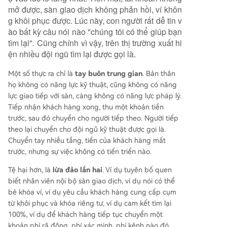
mở được, sàn giao dịch không phản hồi, ví khôn
g khôi phục được. Lúc này, con người rất dễ tin v
ào bất kỳ câu nói nào "chúng tôi có thể giúp bạn
tìm lại". Cũng chính vì vậy, trên thị trường xuất hi
ện nhiều đội ngũ tìm lại được gọi là.
Một số thực ra chỉ là
tay buôn trung gian
. Bản thân
họ không có năng lực kỹ thuật, cũng không có năng
lực giao tiếp với sàn, càng không có năng lực pháp lý.
Tiếp nhận khách hàng xong, thu một khoản tiền
trước, sau đó chuyển cho người tiếp theo. Người tiếp
theo lại chuyển cho đội ngũ kỹ thuật được gọi là.
Chuyển tay nhiều tầng, tiền của khách hàng mất
trước, nhưng sự việc không có tiến triển nào.
Tệ hại hơn, là
lừa đảo lần hai
. Ví dụ tuyên bố quen
biết nhân viên nội bộ sàn giao dịch, ví dụ nói có thể
bẻ khóa ví, ví dụ yêu cầu khách hàng cung cấp cụm
từ khôi phục và khóa riêng tư, ví dụ cam kết tìm lại
100%, ví dụ để khách hàng tiếp tục chuyển một
khoản phí rã đông, phí xác minh, phí kênh nào đó.