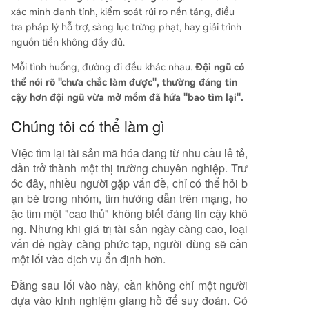
xác minh danh tính, kiểm soát rủi ro nền tảng, điều
tra pháp lý hỗ trợ, sàng lục trừng phạt, hay giải trình
nguồn tiền không đầy đủ.
Mỗi tình huống, đường đi đều khác nhau.
Đội ngũ có
thể nói rõ "chưa chắc làm được", thường đáng tin
cậy hơn đội ngũ vừa mở mồm đã hứa "bao tìm lại".
Chúng tôi có thể làm gì
Việc tìm lại tài sản mã hóa đang từ nhu cầu lẻ tẻ,
dần trở thành một thị trường chuyên nghiệp. Trư
ớc đây, nhiều người gặp vấn đề, chỉ có thể hỏi b
ạn bè trong nhóm, tìm hướng dẫn trên mạng, ho
ặc tìm một "cao thủ" không biết đáng tin cậy khô
ng. Nhưng khi giá trị tài sản ngày càng cao, loại
vấn đề ngày càng phức tạp, người dùng sẽ cần
một lối vào dịch vụ ổn định hơn.
Đằng sau lối vào này, cần không chỉ một người
dựa vào kinh nghiệm giang hồ để suy đoán. Có