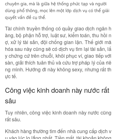
chuyên gia, mà là giữa hệ thống phức tạp và người
dùng phổ thông, mọc lên một lớp dịch vụ có thể giải
quyết vấn đề cụ thể.
Tài chính truyền thống có quầy giao dịch ngân h
àng, bộ phận hỗ trợ, luật sư, kiểm toán, thu hồi n
ợ, xử lý tài sản, đội chống gian lận. Thế giới mã
hóa sau này cũng sẽ có dịch vụ tìm lại tài sản, lấ
y chứng cứ trên chuỗi, khôi phục ví, giao tiếp với
sàn, giải thích tuân thủ và cứu trợ pháp lý của riê
ng mình. Hướng đi này không sexy, nhưng rất th
ực tế.
Công việc kinh doanh này nước rất
sâu
Tuy nhiên, công việc kinh doanh này nước cũng
rất sâu.
Khách hàng thường tìm đến nhà cung cấp dịch v
ụ vào lúc lo lắng nhất. Tiền mất, tài khoản không