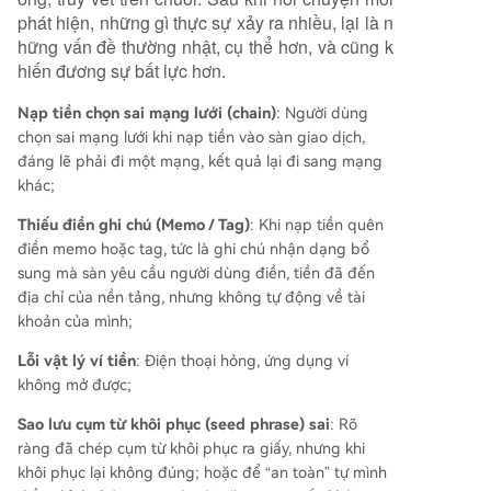
hợp. Tuy nhiên, thị trường này tồn tại nhiều rủi r
phát hiện, những gì thực sự xảy ra nhiều, lại là n
o, như các đối tượng trung gian không có năng l
hững vấn đề thường nhật, cụ thể hơn, và cũng k
ực thực sự hoặc thậm chí lừa đảo thứ cấp (yêu c
hiến đương sự bất lực hơn.
ầu phí giải cứu, đòi private key). Một đội ngũ ch
Nạp tiền chọn sai mạng lưới (chain)
uyên nghiệp thường không hứa hẹn 100% thành
: Người dùng
chọn sai mạng lưới khi nạp tiền vào sàn giao dịch,
công mà sẽ đánh giá tính khả thi dựa trên từng
đáng lẽ phải đi một mạng, kết quả lại đi sang mạng
tình huống cụ thể. Tác giả thông báo đã hợp tác
khác;
với một nhóm chuyên nghiệp trong lĩnh vực này
và sẵn sàng hỗ trợ đánh giá ban đầu cho các tr
Thiếu điền ghi chú (Memo / Tag)
: Khi nạp tiền quên
ường hợp gặp phải những v
...
điền memo hoặc tag, tức là ghi chú nhận dạng bổ
sung mà sàn yêu cầu người dùng điền, tiền đã đến
địa chỉ của nền tảng, nhưng không tự động về tài
khoản của mình;
Lỗi vật lý ví tiền
: Điện thoại hỏng, ứng dụng ví
không mở được;
Sao lưu cụm từ khôi phục (seed phrase) sai
: Rõ
ràng đã chép cụm từ khôi phục ra giấy, nhưng khi
khôi phục lại không đúng; hoặc để “an toàn” tự mình