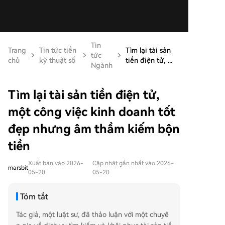
Tin
Trang
Tin tức tiền
Tìm lại tài sản
tức
chủ
kỹ thuật số
tiền điện tử, ...
Ngành
Tìm lại tài sản tiền điện tử,
một công việc kinh doanh tốt
đẹp nhưng âm thầm kiếm bộn
tiền
Xuất bản vào 2026-
Cập nhật gần nhất vào 2026-
marsbit
05-20
05-20
Tóm tắt
Tác giả, một luật sư, đã thảo luận với một chuyê