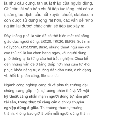
là nhu cầu cứng, tần suất thấp của người dùng.
Chỉ cần tài sản trên chuỗi tiếp tục tăng, chỉ cần v
í, sàn giao dịch, cầu nối xuyên chuỗi, stablecoin
còn được sử dụng rộng rãi hơn, các vấn đề "khô
ng tìm lại được" chắc chắn sẽ tiếp tục xảy ra.
Đây không phải là vấn đề có thể biến mất chỉ bằng
giáo dục người dùng.
ERC20
,
TRC20
,
BEP20
,
Solana
,
Polygon
,
Arbitrum
,
Base
, những thuật ngữ này với
cao thủ chỉ là lựa chọn hàng ngày, với người dùng
phổ thông lại là từng câu hỏi trắc nghiệm. Chưa kể
đến những vấn đề ở tầng thấp hơn như cụm từ khôi
phục, khóa riêng tư, đường dẫn dẫn xuất, định dạng
ví, thiết bị phần cứng, file sao lưu.
Ngành công nghiệp càng đi về phía thị trường đại
chúng, càng gặp một sự tương phản thú vị:
Về mặt
kỹ thuật càng nhấn mạnh người dùng tự nắm giữ
tài sản, trong thực tế càng cần dịch vụ chuyên
nghiệp đứng ở giữa.
Thị trường thực sự trưởng
thành, không bao giờ là biến mỗi người dùng thành