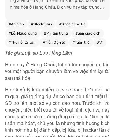
n gia về dịch vụ tìm kiếm và khôi phục tài sản tiề
n mã hóa ở Hàng Châu. Dịch vụ này tập trung c
hủ yếu vào các vấn đề thực tế và phổ biến hơn l
à các vụ hack phức tạp, bao gồm: gửi tiền nhầm
#
An ninh
#
Blockchain
#
Khóa riêng tư
mạng lưới (chain), quên ghi memo/tag khi nạp ti
#
Lỗi Người dùng
#
Phi tập trung
#
Sàn giao dịch
ền lên sàn, hỏng thiết bị/ví, sai sót với cụm từ kh
ôi phục (seed phrase), và các vấn đề với tài kho
#
Thu hồi tài sản
#
Tiền điện tử
#
Tuân thủ
#
Ví
ản sàn giao dịch tập trung (bị đóng băng, xác
Tác giả:
Luật sư Lưu Hồng Lâm
minh không thành công). Nhu cầu này bắt nguồ
n từ sự gia tăng người dùng mới, những người c
Hôm nay ở Hàng Châu, tôi đã trò chuyện rất lâu
ó thể chưa hiểu rõ bản chất "tự quản lý" của ví p
với một người bạn chuyên làm về việc tìm lại tài
hi tập trung. Trong khi quyền kiểm soát tài sản c
sản mã hóa.
ao hơn, trách nhiệm về thao tác và bảo mật cũn
g thuộc về người dùng. Khi xảy ra sự cố, việc tìm
Họ đã xử lý khá nhiều vụ việc trong hơn một nă
kiếm sự trợ giúp thường khó khăn vì thiếu các kê
m qua, giá trị từng dự án cơ bản đều từ 1 triệu U
nh hỗ trợ tập trung như trong tài chính truyền th
SD trở lên, một số vụ còn cao hơn. Trước khi trò
ống. Dịch vụ khôi phục cung cấp giá trị bằng cá
chuyện, hiểu biết của tôi về loại hình dịch vụ này
ch giúp người dùng chẩn đoán vấn đề, giao tiếp
cũng khá sơ lược, tưởng rằng cái gọi là "tìm lại tà
hiệu quả với các sàn giao dịch (vốn thường yêu
i sản mã hóa", chủ yếu là những tình huống kịch
cầu thông tin kỹ thuật như hash giao dịch), và tì
tính hơn như bị đánh cắp, bị lừa, bị hacker tấn c
m kiếm các giải pháp kỹ thuật hoặc pháp lý phù
ông, truy vết trên chuỗi. Sau khi nói chuyện mới