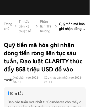
Tin tức
Phân
Trang
Quỹ tiền mã hóa
tiền kỹ
tích Thị
chủ
ghi nhận dòng ...
thuật số
trường
Quỹ tiền mã hóa ghi nhận
dòng tiền ròng liên tục sáu
tuần, Đạo luật CLARITY thúc
đẩy 858 triệu USD đổ vào
Xuất bản vào 2026-
Cập nhật gần nhất vào 2026-
marsbit
05-11
05-11
Tóm tắt
Báo cáo tuần mới nhất từ CoinShares cho thấy c