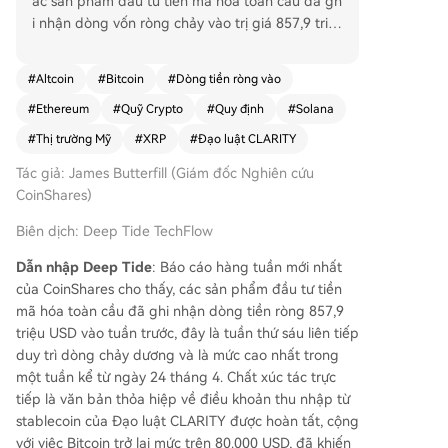
ác sản phẩm đầu tư tiền mã hóa toàn cầu đã gh
i nhận dòng vốn ròng chảy vào trị giá 857,9 triệ
u USD trong tuần trước, đánh dấu tuần thứ sáu l
iên tiếp có dòng tiền dương và là tuần có dòng
#
Altcoin
#
Bitcoin
#
Dòng tiền ròng vào
vào cao nhất kể từ ngày 24/4. Động lực chính đư
#
Ethereum
#
Quỹ Crypto
#
Quy định
#
Solana
ợc cho là đến từ tiến trình lập pháp của dự luật
CLARITY, cụ thể là văn bản thỏa hiệp về điều kh
#
Thị trường Mỹ
#
XRP
#
Đạo luật CLARITY
oản thu nhập từ stablecoin đã được công bố. Th
Tác giả: James Butterfill (Giám đốc Nghiên cứu
ị trường Mỹ chiếm ưu thế với 776,6 triệu USD vố
CoinShares)
n ròng chảy vào, tăng mạnh so với 47,5 triệu US
D của tuần trước đó. Thị trường châu Âu cũng g
Biên dịch: Deep Tide TechFlow
hi nhận dòng tiền tích cực. Về tài sản, sản phẩm
Bitcoin hút 706,1 triệu USD, trong khi các vị thế s
Dẫn nhập Deep Tide
: Báo cáo hàng tuần mới nhất
hort Bitcoin chứng kiến dòng chảy ra lớn nhất tr
của CoinShares cho thấy, các sản phẩm đầu tư tiền
ong năm 2026, cho thấy sự tự tin gia tăng. Các a
mã hóa toàn cầu đã ghi nhận dòng tiền ròng 857,9
ltcoin cũng ghi nhận dòng tiền mạnh mẽ: Ethere
triệu USD vào tuần trước, đây là tuần thứ sáu liên tiếp
um thu về 77,1 triệu USD, đảo ngược dòng chảy
duy trì dòng chảy dương và là mức cao nhất trong
ra tuần trước; Solana và XRP lần lượt đạt 47,6 tri
một tuần kể từ ngày 24 tháng 4. Chất xúc tác trực
ệu USD và 39,6 triệu USD. Tổng tài sản được qu
tiếp là văn bản thỏa hiệp về điều khoản thu nhập từ
ản lý (AUM) đã tăng lên 160 tỷ USD.
stablecoin của Đạo luật CLARITY được hoàn tất, cộng
với việc Bitcoin trở lại mức trên 80.000 USD, đã khiến