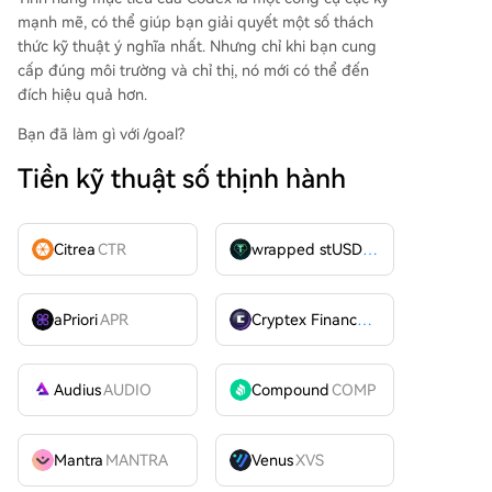
mạnh mẽ, có thể giúp bạn giải quyết một số thách
thức kỹ thuật ý nghĩa nhất. Nhưng chỉ khi bạn cung
cấp đúng môi trường và chỉ thị, nó mới có thể đến
đích hiệu quả hơn.
Bạn đã làm gì với /goal?
Tiền kỹ thuật số thịnh hành
Citrea
CTR
wrapped stUSDT
WSTUSDT
aPriori
APR
Cryptex Finance
CTX
Audius
AUDIO
Compound
COMP
Mantra
MANTRA
Venus
XVS