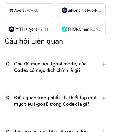
Axelar
WAXL
Billions Network
BILL
PYTH (Pyth)
PYTH
THORChain
RUNE
Câu hỏi Liên quan
Chế độ mục tiêu (goal mode) của
Q
Codex có mục đích chính là gì?
Điều quan trọng nhất khi thiết lập một
Q
mục tiêu (/goal) trong Codex là gì?
Tại sao các mục tiêu liên quan đến
Q