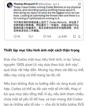
Thiết lập mục tiêu hình ảnh một cách thận trọng
Đưa cho Codex một mục tiêu hình ảnh, ví dụ "phục
nguyên 100% pixel UI này dựa theo bức ảnh này",
quả thực rất hấp dẫn. Nhưng tùy theo cài đặt cụ thể,
điều này cũng có thể mang lại rắc rối.
Nếu bạn không đưa ra hướng dẫn và ràng buộc phù
hợp, Codex có thể sa đà vào một số chi tiết, thay vì
bỏ qua mục tiêu tổng thể. Ví dụ, nếu ảnh tham chiếu
chứa một số yếu tố đồ họa, và bạn mong đợi Codex
tạo ra những yếu tố này — cho dù là biểu tượng SVG