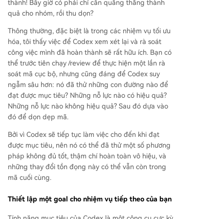
thành! Bây giờ có phải chỉ cần quăng thẳng thành
quả cho nhóm, rồi thu dọn?
Thông thường, đặc biệt là trong các nhiệm vụ tối ưu
hóa, tôi thấy việc để Codex xem xét lại và rà soát
công việc mình đã hoàn thành sẽ rất hữu ích. Bạn có
thể trước tiên chạy /review để thực hiện một lần rà
soát mã cục bộ, nhưng cũng đáng để Codex suy
ngẫm sâu hơn: nó đã thử những con đường nào để
đạt được mục tiêu? Những nỗ lực nào có hiệu quả?
Những nỗ lực nào không hiệu quả? Sau đó dựa vào
đó để dọn dẹp mã.
Bởi vì Codex sẽ tiếp tục làm việc cho đến khi đạt
được mục tiêu, nên nó có thể đã thử một số phương
pháp không đủ tốt, thậm chí hoàn toàn vô hiệu, và
những thay đổi tồn đọng này có thể vẫn còn trong
mã cuối cùng.
Thiết lập một goal cho nhiệm vụ tiếp theo của bạn
Tính năng mục tiêu của Codex là một công cụ cực kỳ