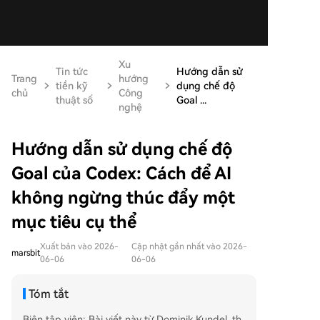
Xu
Tin tức
Hướng dẫn sử
Trang
hướng
tiền kỹ
dụng chế độ
chủ
Công
thuật số
Goal ...
nghệ
Hướng dẫn sử dụng chế độ
Goal của Codex: Cách để AI
không ngừng thúc đẩy một
mục tiêu cụ thể
Xuất bản vào 2026-
Cập nhật gần nhất vào 2026-
marsbit
06-06
06-06
Tóm tắt
Biên tập viên: Bài viết này từ Dominik Kundel, th