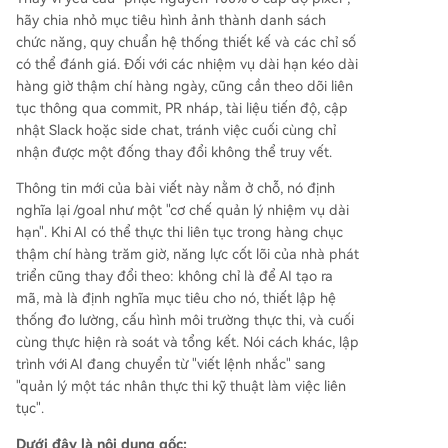
hãy chia nhỏ mục tiêu hình ảnh thành danh sách
chức năng, quy chuẩn hệ thống thiết kế và các chỉ số
có thể đánh giá. Đối với các nhiệm vụ dài hạn kéo dài
hàng giờ thậm chí hàng ngày, cũng cần theo dõi liên
tục thông qua commit, PR nháp, tài liệu tiến độ, cập
nhật Slack hoặc side chat, tránh việc cuối cùng chỉ
nhận được một đống thay đổi không thể truy vết.
Thông tin mới của bài viết này nằm ở chỗ, nó định
nghĩa lại /goal như một "cơ chế quản lý nhiệm vụ dài
hạn". Khi AI có thể thực thi liên tục trong hàng chục
thậm chí hàng trăm giờ, năng lực cốt lõi của nhà phát
triển cũng thay đổi theo: không chỉ là để AI tạo ra
mã, mà là định nghĩa mục tiêu cho nó, thiết lập hệ
thống đo lường, cấu hình môi trường thực thi, và cuối
cùng thực hiện rà soát và tổng kết. Nói cách khác, lập
trình với AI đang chuyển từ "viết lệnh nhắc" sang
"quản lý một tác nhân thực thi kỹ thuật làm việc liên
tục".
Dưới đây là nội dung gốc: