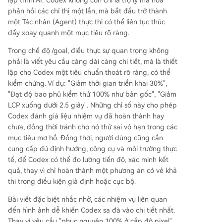
lập trình AI: Codex không còn chỉ là trợ lý mã hóa
p khả thi trong điều kiện giả định cục bộ. Bài viế
phản hồi các chỉ thị một lần, mà bắt đầu trở thành
t đặc biệt nhắc nhở, nhiệm vụ liên quan đến hìn
một Tác nhân (Agent) thực thi có thể liên tục thúc
h ảnh dễ khiến Codex sa lầy vào chi tiết nhất. Th
đẩy xoay quanh một mục tiêu rõ ràng.
ay vì yêu cầu "khôi phục chính xác đến từng pix
el 100%", nên phân giải mục tiêu hình ảnh thành
Trong chế độ /goal, điều thực sự quan trọng không
danh sách chức năng, quy tắc hệ thống thiết kế
phải là viết yêu cầu càng dài càng chi tiết, mà là thiết
và chỉ số có thể đánh giá. Đối với nhiệm vụ dài h
lập cho Codex một tiêu chuẩn thoát rõ ràng, có thể
ạn kéo dài hàng giờ thậm chí vài ngày, cũng cần
kiểm chứng. Ví dụ: "Giảm thời gian triển khai 30%",
theo dõi liên tục thông qua commit, draft PR, tài
"Đạt độ bao phủ kiểm thử 100% như bản gốc", "Giảm
liệu tiến độ, cập nhật Slack hoặc side chat, tránh
LCP xuống dưới 2.5 giây". Những chỉ số này cho phép
cuối cùng chỉ
...
Codex đánh giá liệu nhiệm vụ đã hoàn thành hay
chưa, đồng thời tránh cho nó thử sai vô hạn trong các
mục tiêu mơ hồ. Đồng thời, người dùng cũng cần
cung cấp đủ định hướng, công cụ và môi trường thực
tế, để Codex có thể đo lường tiến độ, xác minh kết
quả, thay vì chỉ hoàn thành một phương án có vẻ khả
thi trong điều kiện giả định hoặc cục bộ.
Bài viết đặc biệt nhắc nhở, các nhiệm vụ liên quan
đến hình ảnh dễ khiến Codex sa đà vào chi tiết nhất.
Thay vì yêu cầu "phục nguyên 100% ở cấp độ pixel",