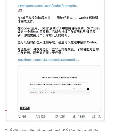
Chế độ mục tiêu rất mạnh mẽ. Để tận dụng tối đa