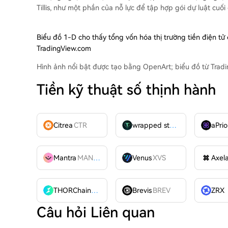
Tillis, như một phần của nỗ lực để tập hợp gói dự luật cuối
Biểu đồ 1-D cho thấy tổng vốn hóa thị trường tiền điện t
TradingView.com
Hình ảnh nổi bật được tạo bằng OpenArt; biểu đồ từ Trad
Tiền kỹ thuật số thịnh hành
Citrea
CTR
wrapped stUSDT
WSTUSDT
aPrio
Mantra
MANTRA
Venus
XVS
Axel
THORChain
RUNE
Brevis
BREV
Câu hỏi Liên quan