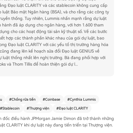
h rằng Đạo luật CLARITY và các stablecoin không cung cấp
o luật Bảo mật Ngân hàng (BSA), và cho rằng các công ty
ruyền thống. Tuy nhiên, Lummis nhấn mạnh rằng dự luật
ện hành đã áp dụng cho ngân hàng, với hơn 1.600 tham
dụng cho các hoạt động tài sản kỹ thuật số. Về các bước
 kết hợp các thành phần khác nhau của gói dự luật, bao
ong Đạo luật CLARITY với các yếu tố thị trường hàng hóa
cũng đang lên kế hoạch sửa đổi Đạo luật GENIUS về
ự luật thống nhất lên nghị trường. Bà đang phối hợp với
oks và Thom Tillis để hoàn thiện gói dự l
...
âu
#
Chống rửa tiền
#
Coinbase
#
Cynthia Lummis
#
Stablecoin
#
Thượng viện
#
Đạo luật CLARITY
iám đốc điều hành JPMorgan Jamie Dimon đã trở thành những
ật CLARITY khi dự luật này đang tiến triển tại Thượng viện.