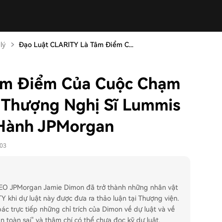
lý
Đạo Luật CLARITY Là Tâm Điểm C...
âm Điểm Của Cuộc Chạm
: Thượng Nghị Sĩ Lummis
 Hành JPMorgan
-03
 CEO JPMorgan Jamie Dimon đã trở thành những nhân vật
Y khi dự luật này được đưa ra thảo luận tại Thượng viện.
 trực tiếp những chỉ trích của Dimon về dự luật và về
toàn sai" và thậm chí có thể chưa đọc kỹ dự luật.