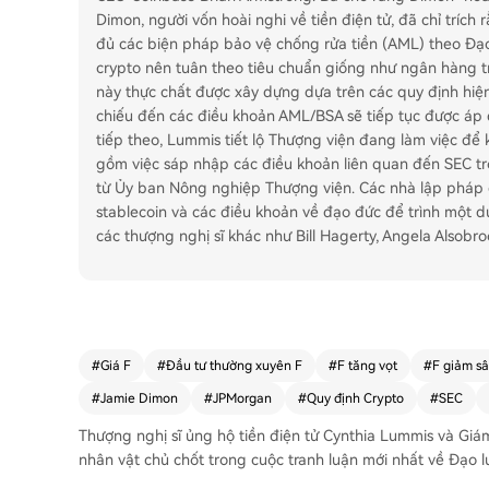
Dimon, người vốn hoài nghi về tiền điện tử, đã chỉ tríc
đủ các biện pháp bảo vệ chống rửa tiền (AML) theo Đạ
crypto nên tuân theo tiêu chuẩn giống như ngân hàng t
này thực chất được xây dựng dựa trên các quy định hi
chiếu đến các điều khoản AML/BSA sẽ tiếp tục được áp 
tiếp theo, Lummis tiết lộ Thượng viện đang làm việc để
gồm việc sáp nhập các điều khoản liên quan đến SEC tr
từ Ủy ban Nông nghiệp Thượng viện. Các nhà lập pháp 
stablecoin và các điều khoản về đạo đức để trình một d
các thượng nghị sĩ khác như Bill Hagerty, Angela Alsobro
#
Giá F
#
Đầu tư thường xuyên F
#
F tăng vọt
#
F giảm s
#
Jamie Dimon
#
JPMorgan
#
Quy định Crypto
#
SEC
Thượng nghị sĩ ủng hộ tiền điện tử Cynthia Lummis và G
nhân vật chủ chốt trong cuộc tranh luận mới nhất về Đạo lu