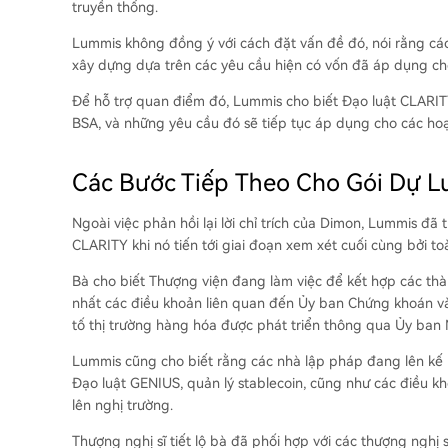
truyền thống.
Lummis không đồng ý với cách đặt vấn đề đó, nói rằng cách
xây dựng dựa trên các yêu cầu hiện có vốn đã áp dụng c
Để hỗ trợ quan điểm đó, Lummis cho biết Đạo luật CLARI
BSA, và những yêu cầu đó sẽ tiếp tục áp dụng cho các hoạt
Các Bước Tiếp Theo Cho Gói Dự Lu
Ngoài việc phản hồi lại lời chỉ trích của Dimon, Lummis đã 
CLARITY khi nó tiến tới giai đoạn xem xét cuối cùng bởi t
Bà cho biết Thượng viện đang làm việc để kết hợp các th
nhất các điều khoản liên quan đến Ủy ban Chứng khoán và
tố thị trường hàng hóa được phát triển thông qua Ủy ban
Lummis cũng cho biết rằng các nhà lập pháp đang lên kế ho
Đạo luật GENIUS, quản lý stablecoin, cũng như các điều kh
lên nghị trường.
Thượng nghị sĩ tiết lộ bà đã phối hợp với các thượng nghị 