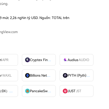
 cùng.
ử ở mức 2,26 nghìn tỷ USD. Nguồn: TOTAL trên
ingView.com
ri
APR
Cryptex Finance
CTX
Audius
AUDIO
ar
WAXL
Billions Network
BILL
PYTH (Pyth)
PYTH
ZRX（0X）
ZRX
PancakeSwap
CAKE
JUST
JST