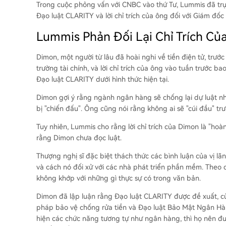
Trong cuộc phỏng vấn với CNBC vào thứ Tư, Lummis đã trự
Đạo luật CLARITY và lời chỉ trích của ông đối với Giám đố
Lummis Phản Đối Lại Chỉ Trích C
Dimon, một người từ lâu đã hoài nghi về tiền điện tử, trước 
trường tài chính, và lời chỉ trích của ông vào tuần trướ
Đạo luật CLARITY dưới hình thức hiện tại.
Dimon
gợi ý
rằng ngành ngân hàng sẽ chống lại dự luật nh
bị "chiến đấu". Ông cũng nói rằng không ai sẽ "cúi đầu" tr
Tuy nhiên, Lummis cho rằng lời chỉ trích của Dimon là "hoà
rằng Dimon chưa đọc luật.
Thượng nghị sĩ đặc biệt thách thức các bình luận của vị l
và cách nó đối xử với các nhà phát triển phần mềm. Theo
không khớp với những gì thực sự có trong văn bản.
Dimon đã lập luận rằng Đạo luật CLARITY được đề xuất, cù
pháp bảo vệ chống rửa tiền và Đạo luật Bảo Mật Ngân Hàng
hiện các chức năng tương tự như ngân hàng, thì họ nên đượ