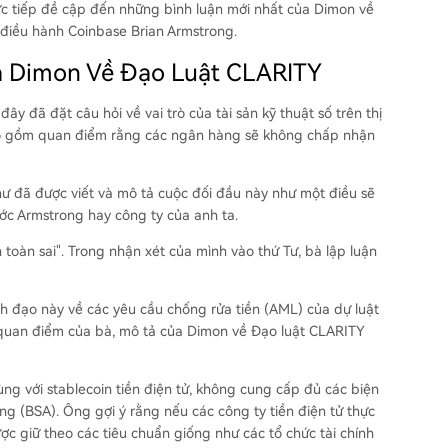
c tiếp đề cập đến những bình luận mới nhất của Dimon về
c điều hành Coinbase Brian Armstrong.
ủa Dimon Về Đạo Luật CLARITY
đây đã đặt câu hỏi về vai trò của tài sản kỹ thuật số trên thị
c bao gồm quan điểm rằng các ngân hàng sẽ không chấp nhận
ư đã được viết và mô tả cuộc đối đầu này như một điều sẽ
ước Armstrong hay công ty của anh ta.
n toàn sai". Trong nhận xét của mình vào thứ Tư, bà lập luận
ãnh đạo này về các yêu cầu chống rửa tiền (AML) của dự luật
 quan điểm của bà, mô tả của Dimon về Đạo luật CLARITY
ng với stablecoin tiền điện tử, không cung cấp đủ các biện
 (BSA). Ông gợi ý rằng nếu các công ty tiền điện tử thực
c giữ theo các tiêu chuẩn giống như các tổ chức tài chính