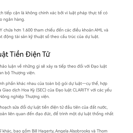
 tiếp cận là không chính xác bởi vì luật pháp thực tế có
ho ngân hàng.
TY chứa hơn 1.600 tham chiếu đến các điều khoản AML và
 động tài sản kỹ thuật số theo cấu trúc của dự luật.
ật Tiền Điện Tử
thảo luận về những gì sẽ xảy ra tiếp theo đối với Đạo luật
oàn bộ Thượng viện.
ành phần khác nhau của toàn bộ gói dự luật—cụ thể, hợp
 Giao dịch Hoa Kỳ (SEC) của Đạo luật CLARITY với các yếu
 Nông nghiệp Thượng viện.
ạch sửa đổi dự luật tiền điện tử đầu tiên của đất nước,
oản liên quan đến đạo đức, để trình một dự luật thống nhất
sĩ khác, bao gồm Bill Hagerty, Angela Alsobrooks và Thom