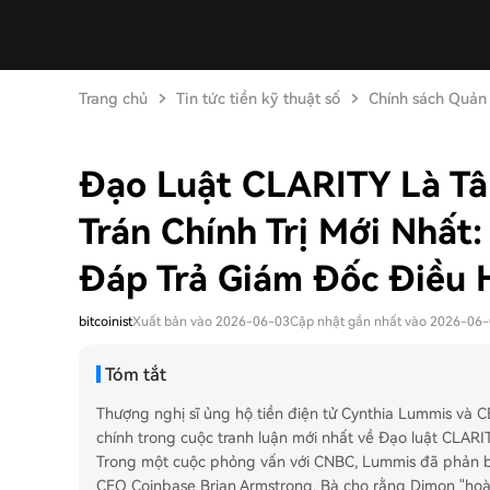
Trang chủ
Tin tức tiền kỹ thuật số
Chính sách Quản 
Đạo Luật CLARITY Là T
Trán Chính Trị Mới Nhất
Đáp Trả Giám Đốc Điều
bitcoinist
Xuất bản vào 2026-06-03
Cập nhật gần nhất vào 2026-06
Tóm tắt
Thượng nghị sĩ ủng hộ tiền điện tử Cynthia Lummis và
chính trong cuộc tranh luận mới nhất về Đạo luật CLARIT
Trong một cuộc phỏng vấn với CNBC, Lummis đã phản bác
CEO Coinbase Brian Armstrong. Bà cho rằng Dimon "hoàn 