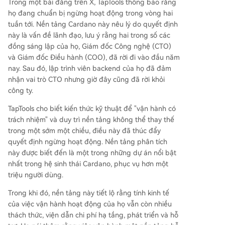
Trong một
bài đăng trên X
, TapTools thông báo rằng
họ đang chuẩn bị ngừng hoạt động trong vòng hai
tuần tới.
Nền tảng Cardano
này nêu lý do quyết định
này là vấn đề lãnh đạo, lưu ý rằng hai trong số các
đồng sáng lập của họ, Giám đốc Công nghệ (CTO)
và Giám đốc Điều hành (COO), đã rời đi vào đầu năm
nay. Sau đó, lập trình viên backend của họ đã đảm
nhận vai trò CTO nhưng giờ đây cũng đã rời khỏi
công ty.
TapTools cho biết kiến thức kỹ thuật để "vận hành có
trách nhiệm" và duy trì nền tảng không thể thay thế
trong một sớm một chiều, điều này đã thúc đẩy
quyết định ngừng hoạt động. Nền tảng phân tích
này được biết đến là một trong những dự án nổi bật
nhất trong
hệ sinh thái Cardano
, phục vụ hơn một
triệu người dùng.
Trong khi đó, nền tảng này tiết lộ rằng tính kinh tế
của việc vận hành hoạt động của họ vẫn còn nhiều
thách thức, viện dẫn chi phí hạ tầng, phát triển và hỗ