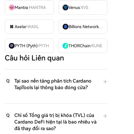
Mantra
MANTRA
Venus
XVS
Axelar
WAXL
Billions Network
BILL
PYTH (Pyth)
PYTH
THORChain
RUNE
Câu hỏi Liên quan
Tại sao nền tảng phân tích Cardano
Q
TapTools lại thông báo đóng cửa?
Chỉ số Tổng giá trị bị khóa (TVL) của
Q
Cardano DeFi hiện tại là bao nhiêu và
đã thay đổi ra sao?