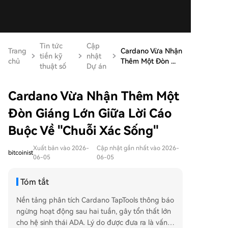
Tin tức
Cập
Trang
Cardano Vừa Nhận
tiền kỹ
nhật
chủ
Thêm Một Đòn ...
thuật số
Dự án
Cardano Vừa Nhận Thêm Một
Đòn Giáng Lớn Giữa Lời Cáo
Buộc Về "Chuỗi Xác Sống"
Xuất bản vào 2026-
Cập nhật gần nhất vào 2026-
bitcoinist
06-05
06-05
Tóm tắt
Nền tảng phân tích Cardano TapTools thông báo
ngừng hoạt động sau hai tuần, gây tổn thất lớn
cho hệ sinh thái ADA. Lý do được đưa ra là vấn đ