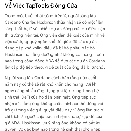
Về Việc TapTools Đóng Cửa
Trong một
buổi phát sóng trên X
, người sáng lập
Cardano Charles Hoskinson thừa nhận sẽ có một "làn
sóng thất bại," với nhiều dự án đóng cửa do điều kiện
thị trường hiện tại. Ông viện dẫn đề xuất của mình về
việc sử dụng quỹ ngân khố để giúp đỡ các dự án
đang gặp khó khăn, điều đã bị bỏ phiếu bác bỏ.
Hoskinson nói rằng dường như không có mong muốn
nào trong
cộng đồng ADA
để đưa các dự án Cardano
lên cấp độ tiếp theo, vì đề xuất của ông đã bị từ chối.
Người sáng lập Cardano cảnh báo rằng nửa cuối
năm nay có thể sẽ rất khó khăn cho mạng lưới khi
ngày càng nhiều ứng dụng phi tập trung trong
hệ
sinh thái DeFi
của họ dần biến mất. Ông tiếp tục
nhận xét rằng ông không chắc mình có thể đóng vai
trò gì trong việc giải quyết điều này, vì ông liên tục bị
chỉ trích là người chịu trách nhiệm cho sự sụp đổ của
giá ADA. Hoskinson lưu ý rằng ông không có bất kỳ
quyền lực đặc biệt nào trong hệ sinh thái cho phép