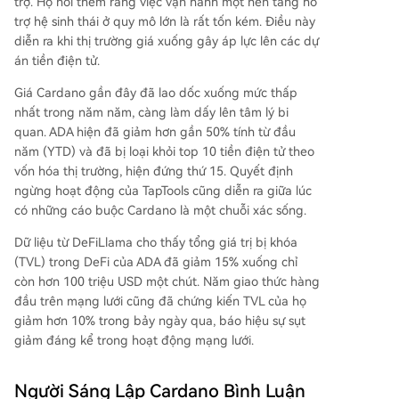
trợ. Họ nói thêm rằng việc vận hành một nền tảng hỗ
trợ hệ sinh thái ở quy mô lớn là rất tốn kém. Điều này
diễn ra khi
thị trường giá xuống
gây áp lực lên các dự
án tiền điện tử.
Giá Cardano gần đây
đã lao dốc
xuống mức thấp
nhất trong năm năm, càng làm dấy lên tâm lý bi
quan. ADA hiện đã giảm hơn gần 50% tính từ đầu
năm (YTD) và đã bị loại khỏi top 10 tiền điện tử theo
vốn hóa thị trường, hiện đứng thứ 15. Quyết định
ngừng hoạt động của TapTools cũng diễn ra giữa lúc
có những cáo buộc Cardano là một chuỗi xác sống.
Dữ liệu từ DeFiLlama cho thấy tổng giá trị bị khóa
(TVL) trong DeFi của ADA đã giảm 15% xuống chỉ
còn hơn 100 triệu USD một chút. Năm giao thức hàng
đầu trên mạng lưới cũng đã chứng kiến TVL của họ
giảm hơn 10% trong bảy ngày qua, báo hiệu sự sụt
giảm đáng kể trong hoạt động mạng lưới.
Người Sáng Lập Cardano Bình Luận