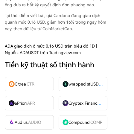
ông đưa ra bất kỳ quyết định đơn phương nào.
Tại thời điểm viết bài, giá Cardano đang giao dịch
quanh mức 0,16 USD, giảm hơn 16% trong ngày hôm
nay, theo
dữ liệu
từ CoinMarketCap.
ADA giao dịch ở mức 0,16 USD trên biểu đồ 1D |
Nguồn: ADAUSDT trên Tradingview.com
Tiền kỹ thuật số thịnh hành
Citrea
CTR
wrapped stUSDT
WSTUSDT
aPriori
APR
Cryptex Finance
CTX
Audius
AUDIO
Compound
COMP