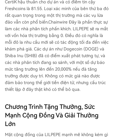
CertiK hậu thuẫn cho dự án và có điểm tin cậy
Freshcoins là 81.55. Loại xác minh của bên thứ ba đó
rất quan trọng trong một thị trường mà các vụ lừa
đảo vẫn còn phổ biến.Chainwire Đây là phần thực sự
làm các nhà phân tích phấn khích. LILPEPE sẽ ra mắt
với vốn hóa thị trường bằng 0. Điều đó có nghĩa là
mỗi đô la nhu cầu mới sẽ có tác động tối đa đến việc
khám phá giá. Các dự án như Dogecoin (DOGE) và
Shiba Inu (SHIB) đã có điểm xuất phát tương tự, và
các nhà phân tích đang so sánh, với một số dự báo
mức tăng trưởng lên đến 20,000% nếu đà tăng
trưởng được duy trì. Không có mức giá nào được
đảm bảo trong thế giới tiền điện tử, nhưng cấu trúc
thiết lập ở đây thật khó có thể bỏ qua.
Chương Trình Tặng Thưởng, Sức
Mạnh Cộng Đồng Và Giải Thưởng
Lớn
Mặt cộng đồng của LILPEPE mạnh mẽ không kém gì