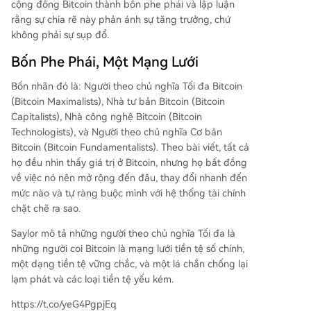
kể từ năm 2022, gây chú ý trên thị trường. Câu h
cộng đồng Bitcoin thành bốn phe phái và lập luận
ỏi đặt ra là liệu Saylor có thể xoa dịu những tran
rằng sự chia rẽ này phản ánh sự tăng trưởng, chứ
h cãi nội bộ này hay không, khi mà tiền bạc, chín
không phải sự sụp đổ.
h trị và nguyên tắc đều đang va chạm trong hệ
Bốn Phe Phái, Một Mạng Lưới
sinh thái Bitcoin.
Bốn nhãn đó là: Người theo chủ nghĩa Tối đa Bitcoin
(Bitcoin Maximalists), Nhà tư bản Bitcoin (Bitcoin
Capitalists), Nhà công nghệ Bitcoin (Bitcoin
Technologists), và Người theo chủ nghĩa Cơ bản
Bitcoin (Bitcoin Fundamentalists). Theo bài viết, tất cả
họ đều nhìn thấy giá trị ở Bitcoin, nhưng họ bất đồng
về việc nó nên mở rộng đến đâu, thay đổi nhanh đến
mức nào và tự ràng buộc mình với hệ thống tài chính
chặt chẽ ra sao.
Saylor mô tả những người theo chủ nghĩa Tối đa là
những người coi Bitcoin là mạng lưới tiền tệ số chính,
một dạng tiền tệ vững chắc, và một lá chắn chống lại
lạm phát và các loại tiền tệ yếu kém.
https://t.co/yeG4PgpjEq