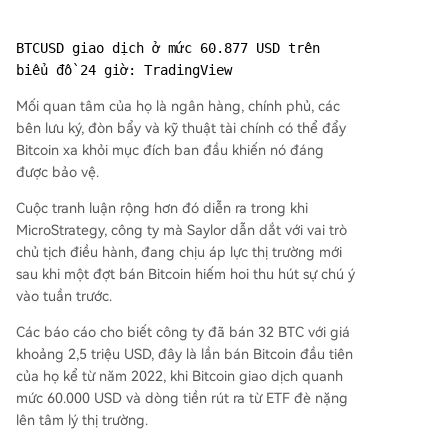
BTCUSD giao dịch ở mức 60.877 USD trên 
biểu đồ 24 giờ: TradingView
Mối quan tâm của họ là ngân hàng, chính phủ, các
bên lưu ký, đòn bẩy và kỹ thuật tài chính có thể đẩy
Bitcoin xa khỏi mục đích ban đầu khiến nó đáng
được bảo vệ.
Cuộc tranh luận rộng hơn đó diễn ra trong khi
MicroStrategy, công ty mà Saylor dẫn dắt với vai trò
chủ tịch điều hành, đang chịu áp lực thị trường mới
sau khi một đợt bán Bitcoin hiếm hoi thu hút sự chú ý
vào tuần trước.
Các báo cáo cho biết công ty đã bán 32 BTC với giá
khoảng 2,5 triệu USD, đây là lần bán Bitcoin đầu tiên
của họ kể từ năm 2022, khi Bitcoin giao dịch quanh
mức 60.000 USD và dòng tiền rút ra từ ETF đè nặng
lên tâm lý thị trường.