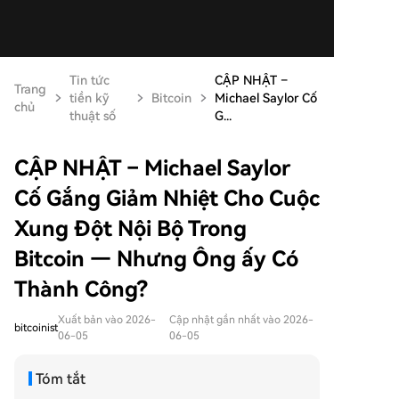
Tin tức
CẬP NHẬT –
Trang
tiền kỹ
Bitcoin
Michael Saylor Cố
chủ
thuật số
G...
CẬP NHẬT – Michael Saylor
Cố Gắng Giảm Nhiệt Cho Cuộc
Xung Đột Nội Bộ Trong
Bitcoin — Nhưng Ông ấy Có
Thành Công?
Xuất bản vào 2026-
Cập nhật gần nhất vào 2026-
bitcoinist
06-05
06-05
Tóm tắt