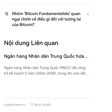
Nhóm 'Bitcoin Fundamentalists' quan
Q
ngại chính về điều gì đối với tương lai
của Bitcoin?
Nội dung Liên quan
Ngân hàng Nhân dân Trung Quốc hứa
hẹn tăng trưởng ổn định cho Nhân dân
Ngân hàng Nhân dân Trung Quốc (PBOC) đã công
tệ kỹ thuật số trong kế hoạch 2026-
bố kế hoạch 5 năm (2026-2030), trong đó cam kết
2030
phát triển ổn định đồng Nhân dân tệ kỹ thuật số (e-
CNY). Việc phát triển e-CNY được xác định là một
nhiệm vụ trọng tâm, nằm trong mục tiêu cải thiện cơ
sở hạ tầng tài chính và dịch vụ ngân hàng trung
ương. Kế hoạch nhấn mạnh việc hoàn thiện hệ thống
cryptonews.ru
17 phút trước
thanh toán, hỗ trợ ngành tín dụng và siết chặt các
quy định chống rửa tiền. Một khía cạnh quan trọng