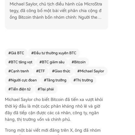
Michael Saylor, chủ tịch điều hành của MicroStra
tegy, đã công bố một bài viết phân chia cộng đ
ồng Bitcoin thành bốn nhóm chính: Người theo c
hủ nghĩa tối đa (Bitcoin Maximalists), Nhà tư bản
Bitcoin (Bitcoin Capitalists), Nhà công nghệ Bitco
in (Bitcoin Technologists) và Người theo chủ nghĩ
a cơ bản (Bitcoin Fundamentalists). Ông cho rằn
g sự khác biệt này phản ánh sự trưởng thành và
#
Giá BTC
#
Đầu tư thường xuyên BTC
phát triển của Bitcoin chứ không phải là dấu hiệ
#
BTC tăng vọt
#
BTC giảm sâu
#
Bitcoin
u sụp đổ. Mỗi nhóm có quan điểm riêng về cách
Bitcoin nên phát triển, từ việc giữ nguyên tính ch
#
Cạnh tranh
#
ETF
#
Giao thức
#
Michael Saylor
ất "tiền tệ mạnh" chống lạm phát cho đến việc tí
#
Người cực đoan
#
Tăng trưởng
#
Thị trường
ch hợp sâu vào hệ thống tài chính truyền thống,
#
Tiền điện tử
#
Trại phái
hay tập trung cải tiến công nghệ và bảo vệ các
nguyên tắc phi tập trung ban đầu. Saylor lập lu
Michael Saylor cho biết Bitcoin đã tiến xa vượt khỏi
ận rằng Bitcoin có thể giữ vững lớp nền tảng (b
thời kỳ đầu là một cuộc phản kháng nhỏ lẻ và giờ
ase layer) trong khi vẫn cho phép thị trường và
đây đã tiếp cận được các cá nhân, công ty, ngân
các sản phẩm tài chính phát triển xung quanh n
hàng, thị trường vốn và chính phủ.
ó. Bài viết của ông xuất hiện trong bối cảnh Micr
oStrategy vừa thực hiện lần bán Bitcoin đầu tiên
Trong một bài viết mới đăng trên X, ông đã nhóm