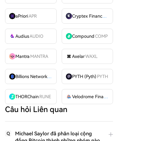
aPriori
APR
Cryptex Finance
CTX
Audius
AUDIO
Compound
COMP
Mantra
MANTRA
Axelar
WAXL
Billions Network
BILL
PYTH (Pyth)
PYTH
THORChain
RUNE
Velodrome Finance
VELODROME
Câu hỏi Liên quan
Michael Saylor đã phân loại cộng
Q
đồng Bitcoin thành những nhóm nào