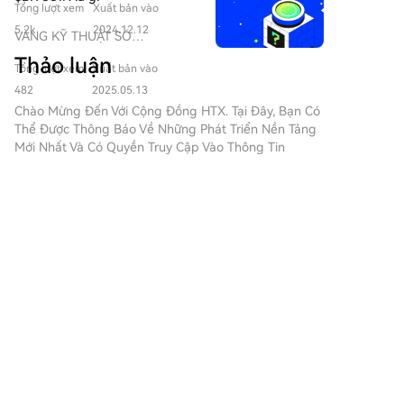
tiền điện tử đã chứng kiến sự
Tổng lượt xem
Xuất bản vào
nhà cung cấp dịch vụ tài sản ảo (VASP) được cấp
mua Bitcoin (BTC) trở nên đơn
gia tăng mạnh mẽ về sự phổ
giản và thuận tiện. Làm theo
5.2k
2024.12.12
phép tại UAE, Dubai đã khẳng định vị thế là một
VÀNG KỸ THUẬT SỐ
biến của các đồng meme, thu
hướng dẫn từng bước của
trung tâm tài chính kỹ thuật số hàng đầu trong khu
($BITCOIN): Phân Tích Toàn
hút sự quan tâm không chỉ của
Thảo luận
chúng tôi để bắt đầu hành
Tổng lượt xem
Xuất bản vào
vực.
Diện Giới thiệu về VÀNG KỸ
các nhà giao dịch mà còn của
trình tiền kỹ thuật số của
THUẬT SỐ ($BITCOIN) VÀNG
482
2025.05.13
những người tìm kiếm sự gắn
bạn.Bước 1: Tạo Tài khoản HTX
KỸ THUẬT SỐ ($BITCOIN) là
Chào Mừng Đến Với Cộng Đồng HTX. Tại Đây, Bạn Có
kết cộng đồng và giá trị giải trí.
của BạnSử dụng email hoặc số
một dự án dựa trên blockchain
Thể Được Thông Báo Về Những Phát Triển Nền Tảng
Trong số các token độc đáo
điện thoại của bạn để đăng ký
hoạt động trên mạng Solana,
Mới Nhất Và Có Quyền Truy Cập Vào Thông Tin
này là
tài khoản miễn phí trên HTX.
nhằm kết hợp các đặc điểm
Chuyên Sâu Về Thị Trường. Ý Kiến ​​của Người Dùng
HarryPotterObamaSonic10Inu
Trải nghiệm hành trình đăng ký
của kim loại quý truyền thống
Về Giá Của BTC (BTC) Được Trình Bày Dưới Đây.
(ERC-20), một dự án thú vị kết
không rắc rối và mở khóa tất cả
với sự đổi mới của công nghệ
hợp các tham chiếu văn hóa
tính năng. Nhận Tài khoản của
phi tập trung. Mặc dù nó chia
vào cấu trúc tiền điện tử. Bài
tôiBước 2: Truy cập Mua Crypto
sẻ tên với Bitcoin, thường được
viết này đi sâu vào các khía
数字创新
và Chọn Phương thức Thanh
gọi là “vàng kỹ thuật số” do
cạnh chính của
toán của BạnThẻ Tín dụng/Ghi
2026-8-10
được coi là một kho lưu trữ giá
HarryPotterObamaSonic10Inu,
📉 $YFI is looking weak at $2,054.00. It's
nợ: Sử dụng Visa hoặc
trị, VÀNG KỸ THUẬT SỐ là một
khám phá cơ chế, tinh thần
Mastercard của bạn để mua
consistently trading below its EMA20 and
token riêng biệt được thiết kế
hướng tới cộng đồng và sự
Bitcoin (BTC) ngay lập tức.Số
EMA50, signaling clear bearish momentum. With
để tạo ra một hệ sinh thái độc
tương tác của nó với bối cảnh
Bình luận
Thích
Chia sẻ
dư: Sử dụng tiền từ số dư tài
price testing the lower Bollinger Band, the
đáo trong bối cảnh Web3. Mục
crypto rộng lớn hơn.
khoản HTX của bạn để giao
downside pressure remains s
tiêu của nó là định vị mình như
HarryPotterObamaSonic10Inu
dịch liền mạch.Bên thứ ba:
một tài sản kỹ thuật số thay thế
(ERC-20) là gì? Như tên gọi của
TradingView-RU
Chúng tôi đã thêm những
khả thi, mặc dù các chi tiết về
nó,