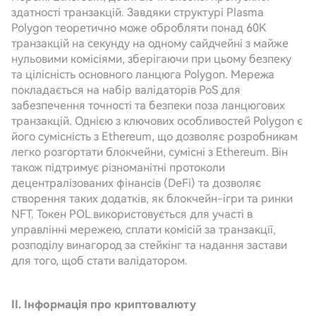
здатності транзакцій. Завдяки структурі Plasma
Polygon теоретично може обробляти понад 60K
транзакцій на секунду на одному сайдчейні з майже
нульовими комісіями, зберігаючи при цьому безпеку
та цілісність основного ланцюга Polygon. Мережа
покладається на набір валідаторів PoS для
забезпечення точності та безпеки поза ланцюгових
транзакцій. Однією з ключових особливостей Polygon є
його сумісність з Ethereum, що дозволяє розробникам
легко розгортати блокчейни, сумісні з Ethereum. Він
також підтримує різноманітні протоколи
децентралізованих фінансів (DeFi) та дозволяє
створення таких додатків, як блокчейн-ігри та ринки
NFT. Токен POL використовується для участі в
управлінні мережею, сплати комісій за транзакції,
розподілу винагород за стейкінг та надання застави
для того, щоб стати валідатором.
II. Інформація про криптовалюту