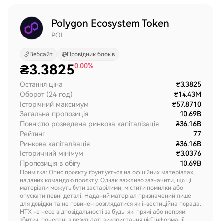
Polygon Ecosystem Token
POL
Вебсайт
Провідник блоків
₴
3.3825
0.00%
Остання ціна
₴3.3825
Оборот (24 год)
₴14.43M
Історічний максимум
₴57.8710
Загальна пропозиція
10.69B
Повністю розведена ринкова капіталізація
₴36.16B
Рейтинг
77
Ринкова капіталізація
₴36.16B
Історичний мінімум
₴3.0376
Пропозиція в обігу
10.69B
Примітка: Опис проєкту ґрунтується на офіційних матеріалах,
наданих командою проєкту. Однак важливо зазначити, що ці
матеріали можуть бути застарілими, містити помилки або
опускати певні деталі. Наданий матеріал призначений лише
для довідки та не повинен розглядатися як інвестиційна порада.
HTX не несе відповідальності за будь-які прямі або непрямі
збитки, понесені в результаті використання цієї інформації.