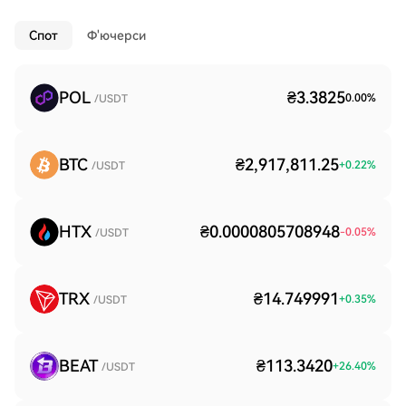
Спот
Ф'ючерси
POL
₴3.3825
0.00
%
/USDT
BTC
₴2,917,811.25
+
0.22
%
/USDT
HTX
₴0.0000805708948
-0.05
%
/USDT
TRX
₴14.749991
+
0.35
%
/USDT
BEAT
₴113.3420
+
26.40
%
/USDT