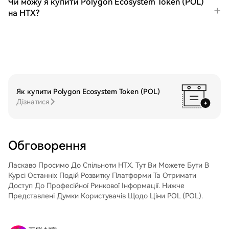
Чи можу я купити Polygon Ecosystem Token (POL)
допомогою блокчейн-переказу або
на HTX?
використовувати його для торгівлі
іншими криптовалютами.Крок 4: Торгівля
Polygon Ecosystem Token (POL)Легко
торгуйте Polygon Ecosystem Token (POL)
на спотовому ринку HTX. Просто увійдіть
до свого облікового запису, виберіть
торгову пару, укладайте угоди та
спостерігайте за ними в режимі
Як купити Polygon Ecosystem Token (POL)
реального часу. Ми пропонуємо зручний
Дізнатися
досвід як для початківців, так і для
досвідчених трейдерів.
Обговорення
Ласкаво Просимо До Спільноти HTX. Тут Ви Можете Бути В
Курсі Останніх Подій Розвитку Платформи Та Отримати
Доступ До Професійної Ринкової Інформації. Нижче
Представлені Думки Користувачів Щодо Ціни POL (POL).