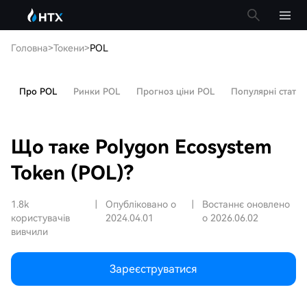
Головна
>
Токени
>
POL
Про POL
Ринки POL
Прогноз ціни POL
Популярні статті
Що таке Polygon Ecosystem
Token (POL)?
1.8k
|
Опубліковано о
|
Востаннє оновлено
користувачів
2024.04.01
о 2026.06.02
вивчили
Зареєструватися