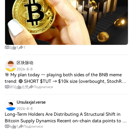
2
1
1
区块脉动
2026-8-8
🎯 My plan today — playing both sides of the BNB meme
trend: 🔴 SHORT $TUT → $10k size (overbought, StochRSI
评论
点赞
Поділитися
100, due for a pullback) 🟢 LONG $MUBARAK → $50k size
(fresh breakout, hasn’t run yet) $Tut al
UrsulaxjaI.verse
2026-8-8
Long-Term Holders Are Distributing A Structural Shift in
Bitcoin Supply Dynamics Recent on-chain data points to a
4
1
Поділитися
clear change in Bitcoin supply dynamics as long-term