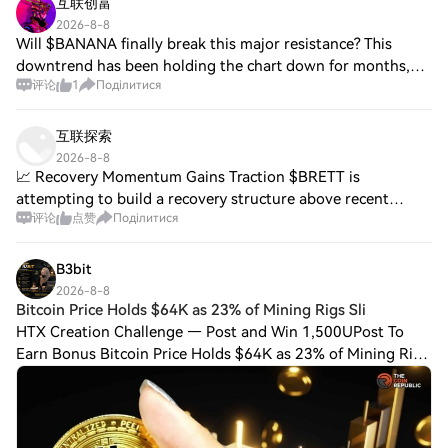
互联创富
2026-8-8
Will $BANANA finally break this major resistance? This
downtrend has been holding the chart down for months,
评论
1
Поділитися
and now price is pressing right into it again around $3.55.
Break and hold above this zone,
互联探索
2026-8-8
📈 Recovery Momentum Gains Traction $BRETT is
attempting to build a recovery structure above recent
评论
点赞
Поділитися
demand. Reclaiming the local high would provide stronger
confirmation of buyer participation. $NEWT i
B3bit
2026-8-8
Bitcoin Price Holds $64K as 23% of Mining Rigs Sli
HTX Creation Challenge — Post and Win 1,500UPost To
Earn Bonus Bitcoin Price Holds $64K as 23% of Mining Rigs
Slip Into Daily Losses Key Insights The Bitcoin (BTC) price
holds near $64,745 as 22.7% of