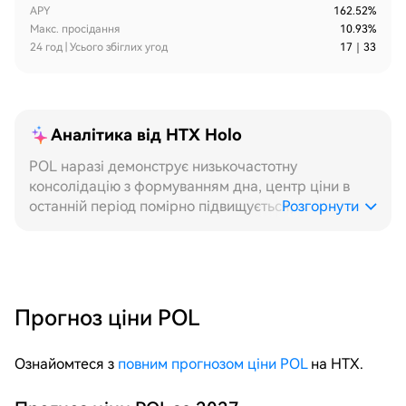
APY
162.52%
Макс. просідання
10.93%
24 год | Усього збіглих угод
17
｜
33
Аналітика від HTX Holo
POL наразі демонструє низькочастотну
консолідацію з формуванням дна, центр ціни в
останній період помірно підвищується,
Розгорнути
короткострокова структура коливань залишається
сприятливою для сіткової стратегії. У 24H вимірі
внутрішньоденна ціна коливається з високою
частотою в надзвичайно вузькому діапазоні, ритм
коливань рівномірний, щогодинний розподіл
Прогноз ціни POL
обсягу стабільний, ордери сітки багаторазово
спрацьовують на купівлю та продаж у межах
Ознайомтеся з
повним прогнозом ціни POL
на HTX.
діапазону, частота спрацьовувань сітки за день є
активною. Фіксована сітка хоча й стабільно
захоплює коливання в цьому діапазоні, але через