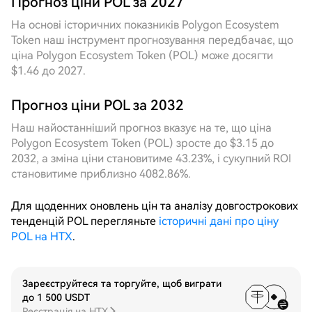
Прогноз ціни POL за 2027
фіксовані межі діапазону існує ризик пропуску
На основі історичних показників Polygon Ecosystem
деяких екстремальних значень; динамічна сітка
Token наш інструмент прогнозування передбачає, що
автоматично регулює крок та центр діапазону
ціна Polygon Ecosystem Token (POL) може досягти
відповідно до поточної волатильності, ефективно
$1.46 до 2027.
захоплюючи численні невеликі імпульсні рухи
протягом дня, загальна ефективність виконання
Прогноз ціни POL за 2032
значно перевищує фіксовану сітку. Огляд 7D
показує, що ціна цього тижня поступово
Наш найостанніший прогноз вказує на те, що ціна
піднімалася з відносно низького рівня, в середині
Polygon Ecosystem Token (POL) зросте до $3.15 до
періоду відбувся один різкий стрибок зі
2032, а зміна ціни становитиме 43.23%, і сукупний ROI
збільшенням обсягу, після чого відбулася
становитиме приблизно 4082.86%.
корекція, створюючи ідеальне середовище для
сіткової торгівлі «купуй на дні, продавай на піку».
Для щоденних оновлень цін та аналізу довгострокових
Загальна кількість спрацьовувань сітки за тиждень
тенденцій POL перегляньте
історичні дані про ціну
значно перевищила показники періодів з
POL на HTX
.
однонаправленим трендом; динамічна сітка в
процесі зміщення центру ціни вгору синхронно
підвищувала діапазон, уникаючи проблеми
Зареєструйтеся та торгуйте, щоб виграти
простою коштів через надто низьку нижню межу
до 1 500 USDT
фіксованої сітки, що дозволило повністю розкрити
Реєстрація на HTX