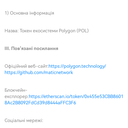
1) Основна інформація
Назва: Токен екосистеми Polygon (POL)
III. Пов'язані посилання
Офіційний веб-сайт:
https://polygon.technology/
https://github.com/maticnetwork
Блокчейн-
експлорер:
https://etherscan.io/token/0x455e53CBB8601
8Ac2B8092FdCd39d8444aFFC3F6
Соціальні мережі: