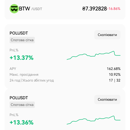
BTW
₴7.392828
-16.86
%
/USDT
POLUSDT
Скопіювати
Спотова сітка
PnL%
+
13.37%
APY
162.68%
Макс. просідання
10.92%
24 год | Усього збіглих угод
17
｜
32
POLUSDT
Скопіювати
Спотова сітка
PnL%
+
13.36%