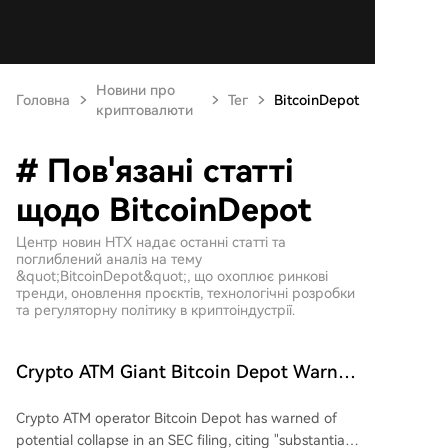
Новини про
Головна
Тег
BitcoinDepot
криптовалюти
# Пов'язані статті
щодо BitcoinDepot
Центр новин HTX надає останні статті та
поглиблений аналіз на тему
&quot;BitcoinDepot&quot;, що охоплює ринкові
тренди, оновлення проєктів, технологічні розробки
та регуляторну політику в криптоіндустрії.
Crypto ATM Giant Bitcoin Depot Warns
Of Possible Collapse
Crypto ATM operator Bitcoin Depot has warned of
potential collapse in an SEC filing, citing "substantial