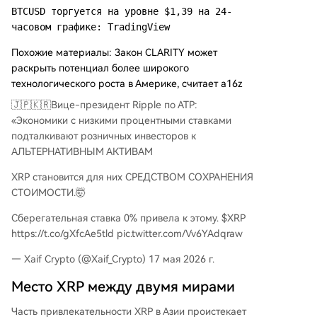
BTCUSD торгуется на уровне $1,39 на 24-
часовом графике: TradingView
Похожие материалы: Закон CLARITY может
раскрыть потенциал более широкого
технологического роста в Америке, считает a16z
🇯🇵🇰🇷Вице-президент Ripple по АТР:
«Экономики с низкими процентными ставками
подталкивают розничных инвесторов к
АЛЬТЕРНАТИВНЫМ АКТИВАМ
XRP становится для них СРЕДСТВОМ СОХРАНЕНИЯ
СТОИМОСТИ.🤯
Сберегательная ставка 0% привела к этому. $XRP
https://t.co/gXfcAe5tld pic.twitter.com/Vv6YAdqraw
— Xaif Crypto (@Xaif_Crypto) 17 мая 2026 г.
Место XRP между двумя мирами
Часть привлекательности XRP в Азии проистекает