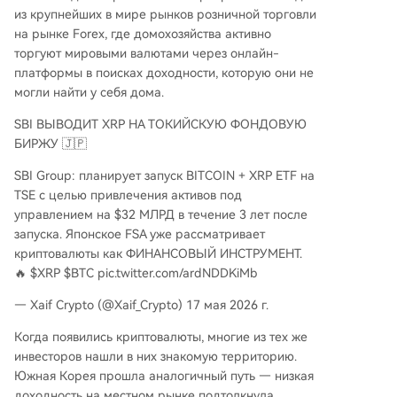
из крупнейших в мире рынков розничной торговли
на рынке Forex, где домохозяйства активно
торгуют мировыми валютами через онлайн-
платформы в поисках доходности, которую они не
могли найти у себя дома.
SBI ВЫВОДИТ XRP НА ТОКИЙСКУЮ ФОНДОВУЮ
БИРЖУ 🇯🇵
SBI Group: планирует запуск BITCOIN + XRP ETF на
TSE с целью привлечения активов под
управлением на $32 МЛРД в течение 3 лет после
запуска. Японское FSA уже рассматривает
криптовалюты как ФИНАНСОВЫЙ ИНСТРУМЕНТ.
🔥 $XRP $BTC pic.twitter.com/ardNDDKiMb
— Xaif Crypto (@Xaif_Crypto) 17 мая 2026 г.
Когда появились криптовалюты, многие из тех же
инвесторов нашли в них знакомую территорию.
Южная Корея прошла аналогичный путь — низкая
доходность на местном рынке подтолкнула