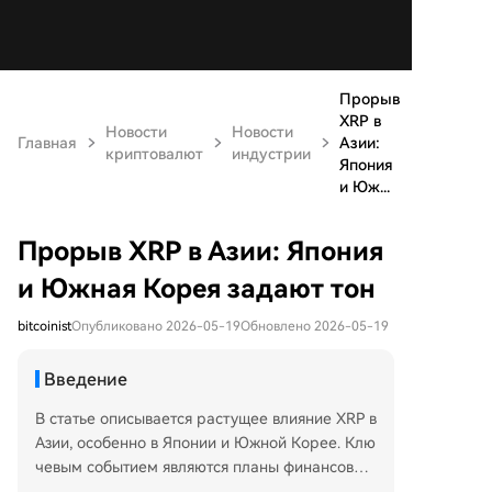
Прорыв
XRP в
Новости
Новости
Главная
Азии:
криптовалют
индустрии
Япония
и Юж...
Прорыв XRP в Азии: Япония
и Южная Корея задают тон
bitcoinist
Опубликовано 2026-05-19
Обновлено 2026-05-19
Введение
В статье описывается растущее влияние XRP в
Азии, особенно в Японии и Южной Корее. Клю
чевым событием являются планы финансовог
о конгломерата SBI Group запустить на Токийс