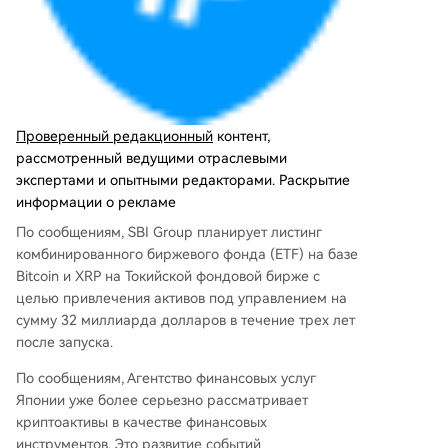
т привлекательность по сравнению с традици
онными банковскими переводами. Таким обр
азом, Азия становится ключевым регионом дл
я институционального и розничного внедрени
я XRP.
Проверенный редакционный
контент,
рассмотренный ведущими отраслевыми
экспертами и опытными редакторами. Раскрытие
информации о рекламе
По сообщениям, SBI Group планирует листинг
комбинированного биржевого фонда (ETF) на базе
Bitcoin и XRP на Токийской фондовой бирже с
целью привлечения активов под управлением на
сумму 32 миллиарда долларов в течение трех лет
после запуска.
По сообщениям, Агентство финансовых услуг
Японии уже более серьезно рассматривает
криптоактивы в качестве финансовых
инструментов. Это развитие событий