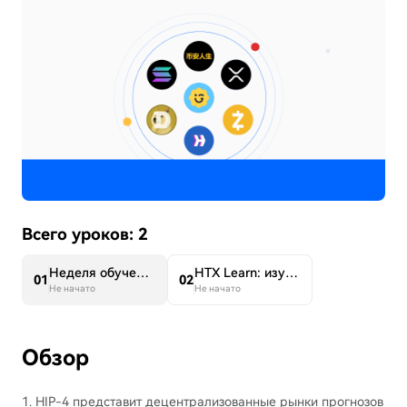
Всего уроков: 2
Неделя обучения по популярным токенам 13: запуск основной сети HIP-4 ожидается в середине 2026 года на фоне смещения фокуса рынка к масштабируемому внедрению ключевых криптоактивов, включая XRP
HTX Learn: изучайте популярные криптовалюты и разделите призовой фонд 20 000 USDT​
0
1
0
2
Не начато
Не начато
Обзор
1. HIP-4 представит децентрализованные рынки прогнозов