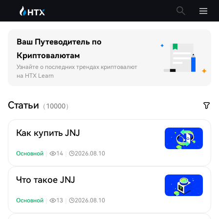
Ваш Путеводитель по
Криптовалютам
Узнайте о последних трендах криптовалют
на HTX Learn
Статьи
（
10000
）
Как купить JNJ
Основной
｜
14
｜
2026.08.10
Что такое JNJ
Основной
｜
13
｜
2026.08.10